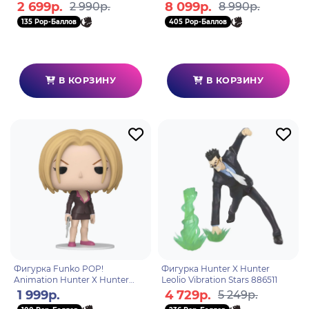
Skywarp F69525L0
2 699р.
8 099р.
2 990р.
8 990р.
135 Pop-Баллов
405 Pop-Баллов
В КОРЗИНУ
В КОРЗИНУ
Фигурка Funko POP!
Фигурка Hunter X Hunter
Animation Hunter Х Hunter
Leolio Vibration Stars 886511
Pakunoda (1565) 75585
1 999р.
4 729р.
5 249р.