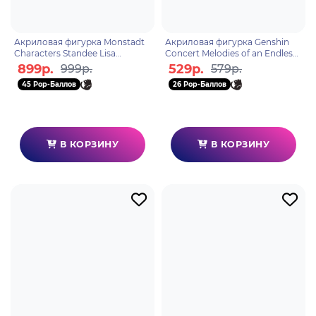
Акриловая фигурка Monstadt
Акриловая фигурка Genshin
Characters Standee Lisa
Concert Melodies of an Endless
6972957482908
Journey Ningguang
899р.
529р.
999р.
579р.
6974096538744
45 Pop-Баллов
26 Pop-Баллов
В КОРЗИНУ
В КОРЗИНУ