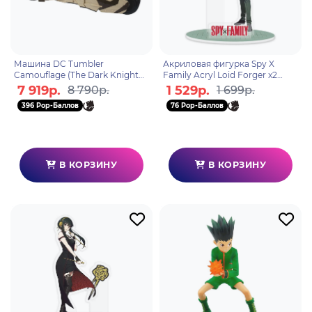
Машина DC Tumbler
Акриловая фигурка Spy X
Camouflage (The Dark Knight
Family Acryl Loid Forger x2
Rises)(Gold Label) 45 см
ABYACF178
7 919р.
1 529р.
8 790р.
1 699р.
787926172966
396 Pop-Баллов
76 Pop-Баллов
В КОРЗИНУ
В КОРЗИНУ