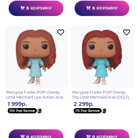
В КОРЗИНУ
В КОРЗИНУ
Фигурка Funko POP! Disney
Фигурка Funko POP! Disney
Little Mermaid Live Action Ariel
The Little Mermaid Ariel (DGLT)
(1362) 70732
(Exc) (1362) 71123
1 999р.
2 299р.
100 Pop-Баллов
115 Pop-Баллов
В КОРЗИНУ
В КОРЗИНУ