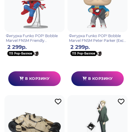
Фигурка Funko POP! Bobble
Фигурка Funko POP! Bobble
Marvel FNSM Friendly
Marvel FNSM Peter Parker (Exc)
Neighborhood Spider-Man (Exc)
(1531) 87225
2 299р.
2 299р.
(1530) 87224
115 Pop-Баллов
115 Pop-Баллов
В КОРЗИНУ
В КОРЗИНУ