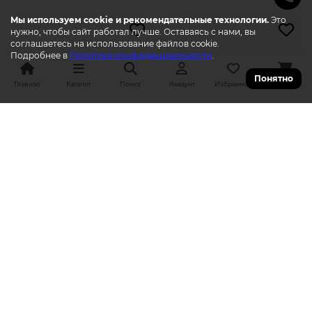
Мы используем cookie и рекомендательные технологии.
Это
нужно, чтобы сайт работал лучше. Оставаясь с нами, вы
соглашаетесь на использование файлов cookie.
Подробнее в
Политике конфиденциальности
.
Понятно
Главная
Каталог
Поиск
Аккаунт
Избранное
Корзина
Фигурка Funko POP! Movies
Фигурка Funko POP! Movies
American Tail Tanya (1653) 81203
American Tail Tiger (1654) 81204
1 999р.
1 999р.
100 Pop-Баллов
100 Pop-Баллов
В КОРЗИНУ
В КОРЗИНУ