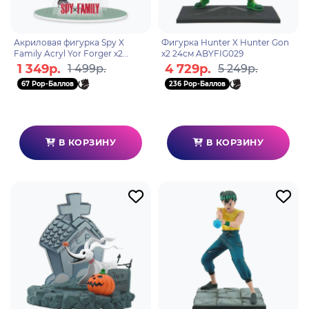
Акриловая фигурка Spy X
Фигурка Hunter X Hunter Gon
Family Acryl Yor Forger x2
x2 24см ABYFIG029
ABYACF179
1 349р.
4 729р.
1 499р.
5 249р.
67 Pop-Баллов
236 Pop-Баллов
В КОРЗИНУ
В КОРЗИНУ