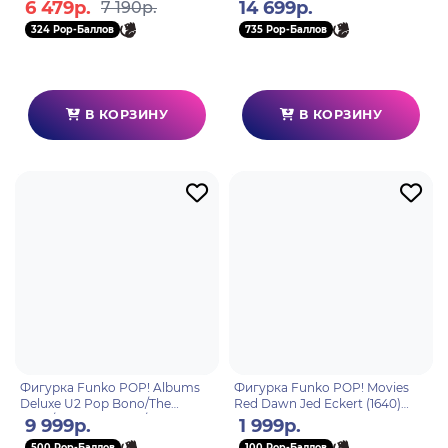
60994
6 479р.
14 699р.
7 190р.
324 Pop-Баллов
735 Pop-Баллов
В КОРЗИНУ
В КОРЗИНУ
Фигурка Funko POP! Albums
Фигурка Funko POP! Movies
Deluxe U2 Pop Bono/The
Red Dawn Jed Eckert (1640)
Edge/Larry Mullen Jr/Adam
81170
9 999р.
1 999р.
Clayto (46) 67391
500 Pop-Баллов
100 Pop-Баллов