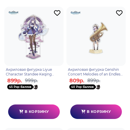
Акриловая фигурка Liyue
Акриловая фигурка Genshin
Character Standee Keqing
Concert Melodies of an Endless
6972957487088
Journey Qiqi 6974096538614
899р.
809р.
999р.
899р.
45 Pop-Баллов
40 Pop-Баллов
В КОРЗИНУ
В КОРЗИНУ