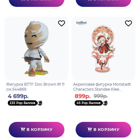
Фигурка BTTF Doc Brown #1 11
Акриловая фигурка Monstadt
см 544869
Characters Standee Klee
6972957482960
4 699р.
899р.
999р.
235 Pop-Баллов
45 Pop-Баллов
В КОРЗИНУ
В КОРЗИНУ