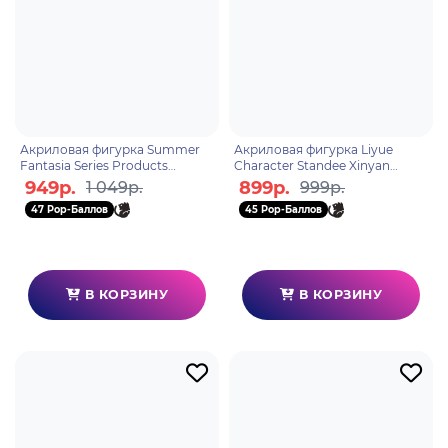
Акриловая фигурка Summer
Акриловая фигурка Liyue
Fantasia Series Products
Character Standee Xinyan
Standee Ein
6972957488108
949р.
899р.
1 049р.
999р.
Immernachtstraum Fischl
47 Pop-Баллов
45 Pop-Баллов
6975628241965
В КОРЗИНУ
В КОРЗИНУ