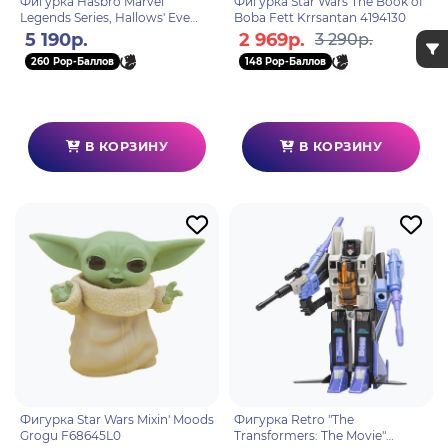
Фигурка Hasbro Marvel
Фигурка Star Wars The Book of
Legends Series, Hallows' Eve
Boba Fett Krrsantan 4194130
5010996197078
5 190р.
2 969р.
3 290р.
260 Pop-Баллов
148 Pop-Баллов
В КОРЗИНУ
В КОРЗИНУ
Фигурка Star Wars Mixin' Moods
Фигурка Retro "The
Grogu F68645L0
Transformers: The Movie"