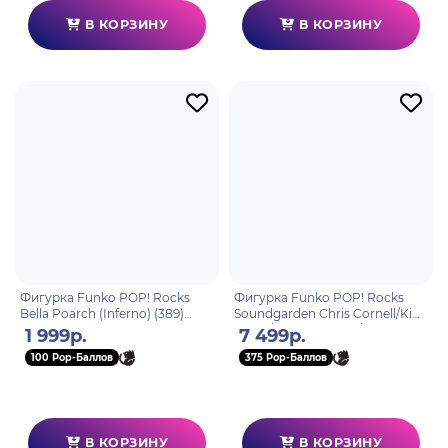
В КОРЗИНУ
В КОРЗИНУ
Фигурка Funko POP! Rocks
Фигурка Funko POP! Rocks
Bella Poarch (Inferno) (389)
Soundgarden Chris Cornell/Kim
75385
Thayil/Ben Shepherd/Matt
1 999р.
7 499р.
Cameron 4PK 75395
100 Pop-Баллов
375 Pop-Баллов
В КОРЗИНУ
В КОРЗИНУ