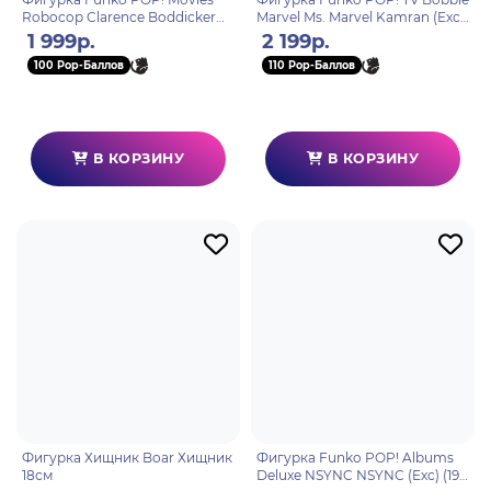
Robocop Clarence Boddicker
Marvel Ms. Marvel Kamran (Exc)
(1637) 80793
(1108) 66447
1 999р.
2 199р.
100 Pop-Баллов
110 Pop-Баллов
В КОРЗИНУ
В КОРЗИНУ
Фигурка Хищник Boar Хищник
Фигурка Funko POP! Albums
18см
Deluxe NSYNC NSYNC (Exc) (19)