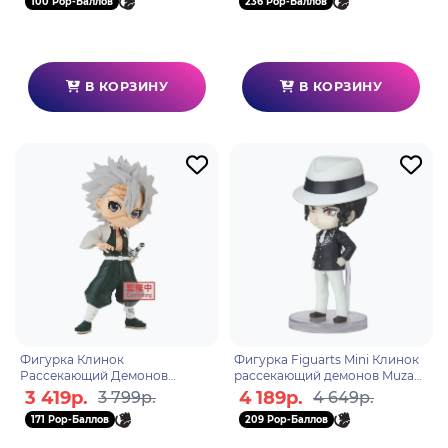
100 Pop-Баллов
236 Pop-Баллов
В КОРЗИНУ
В КОРЗИНУ
Фигурка Клинок
Фигурка Figuarts Mini Клинок
Рассекающий Демонов
рассекающий демонов Muzan
Sanemi Shinazugawa 14 см
Kibutsuji 4573102637253
3 419р.
4 189р.
3 799р.
4 649р.
171 Pop-Баллов
209 Pop-Баллов