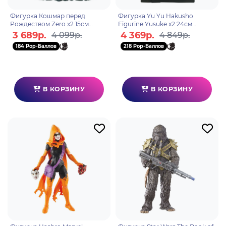
Фигурка Кошмар перед
Фигурка Yu Yu Hakusho
Рождеством Zero x2 15см
Figurine Yusuke x2 24см
ABYFIG038
ABYFIG034
3 689р.
4 369р.
4 099р.
4 849р.
184 Pop-Баллов
218 Pop-Баллов
В КОРЗИНУ
В КОРЗИНУ