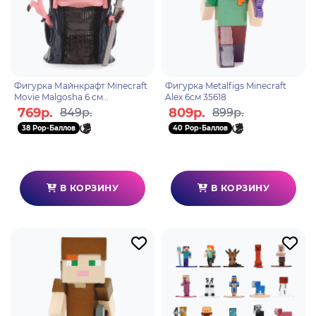
Фигурка Майнкрафт Minecraft
Фигурка Metalfigs Minecraft
Movie Malgosha 6 см
Alex 6см 35618
2100901232741
769р.
809р.
849р.
899р.
38 Pop-Баллов
40 Pop-Баллов
В КОРЗИНУ
В КОРЗИНУ