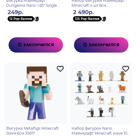
Фигурка Майнкрафт
Набор Фигурки Майнкрафт
Dungeons Nano 1.65" Single
Minecraft 4 шт.6см.
Blind Bag 1 шт.
Steve,Alex,Creeper,Warden
249р.
2 490р.
34337
12 Pop-Баллов
125 Pop-Баллов
ЗАКОНЧИЛСЯ
ЗАКОНЧИЛСЯ
Фигурка Metalfigs Minecraft
Набор фигурок Nano
Steve 6см 35617
Майнкрафт Minecraft wave 10