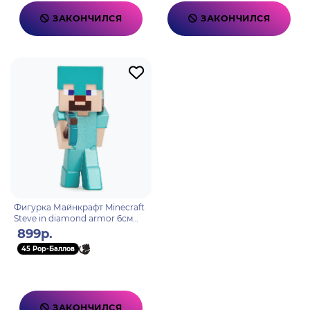
ЗАКОНЧИЛСЯ
ЗАКОНЧИЛСЯ
Фигурка Майнкрафт Minecraft
Steve in diamond armor 6см
34338
899р.
45 Pop-Баллов
ЗАКОНЧИЛСЯ