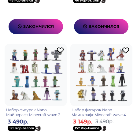
45 Pop-Баллов
40 Pop-Баллов
ЗАКОНЧИЛСЯ
ЗАКОНЧИЛСЯ
Набор фигурок Nano
Набор фигурок Nano
Майнкрафт Minecraft wave 2
Майнкрафт Minecraft wave 4
4см (20 шт) 30770
4см (20 шт) 32329
3 490р.
3 149р.
3 490р.
175 Pop-Баллов
157 Pop-Баллов