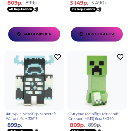
4см (18 шт) 34466
809р.
3 149р.
899р.
3 490р.
40 Pop-Баллов
157 Pop-Баллов
ЗАКОНЧИЛСЯ
ЗАКОНЧИЛСЯ
Фигурка Metalfigs Minecraft
Фигурка Metalfigs Minecraft
Warden 6см 35619
Creeper (MM3) 6см 34340
899р.
809р.
899р.