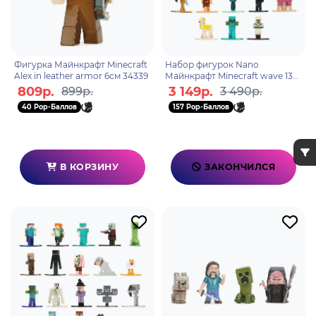
Фигурка Майнкрафт Minecraft
Набор фигурок Nano
Alex in leather armor 6см 34339
Майнкрафт Minecraft wave 13
4см (18 шт) 36782
809р.
3 149р.
899р.
3 490р.
40 Pop-Баллов
157 Pop-Баллов
В КОРЗИНУ
ЗАКОНЧИЛСЯ