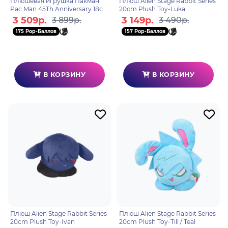
Плюшевая игрушка Пакман
Плюш Alien Stage Rabbit Series
Pac Man 45Th Anniversary 18см
20cm Plush Toy-Luka
99955
3 509р.
3 149р.
3 899р.
3 490р.
175 Pop-Баллов
157 Pop-Баллов
В КОРЗИНУ
В КОРЗИНУ
Плюш Alien Stage Rabbit Series
Плюш Alien Stage Rabbit Series
20cm Plush Toy-Ivan
20cm Plush Toy-Till / Teal