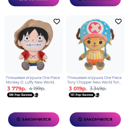
Плюшевая игрушка One Piece
Плюшевая игрушка One Piece
Monkey D. Luffy New World
Tony Chopper New World Tony
25см 6931080103876
20см 100905 6931080100905
3 779р.
3 019р.
4 199р.
3 349р.
189 Pop-Баллов
151 Pop-Баллов
ЗАКОНЧИЛСЯ
ЗАКОНЧИЛСЯ