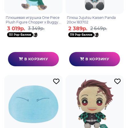
Плюшевая игрушка One Piece
Плюш Jujutsu Kaisen Panda
Plush Figure Chopper x Buggy
20см 183702
20см 6931080108321
3 019р.
2 389р.
3 349р.
2 649р.
151 Pop-Баллов
119 Pop-Баллов
В КОРЗИНУ
В КОРЗИНУ