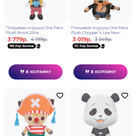
Плюшевая игрушка One Piece
Плюшевая игрушка One Piece
Plush Brook 25см
Plush Chopper X Law New
6931080103913
World Ver. 20см 6931080103944
3 779р.
3 019р.
4 199р.
3 349р.
189 Pop-Баллов
151 Pop-Баллов
В КОРЗИНУ
В КОРЗИНУ