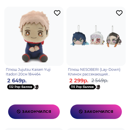
Плюш Jujutsu Kaisen Yuji
Плюш NESOBERI (Lay-Down)
Itadori 20см 184464
Клинок рассекающий
демонов Kimetsu no Yaiba в
2 649р.
2 299р.
2 549р.
ассортименте 4580779504153
132 Pop-Баллов
115 Pop-Баллов
ЗАКОНЧИЛСЯ
ЗАКОНЧИЛСЯ