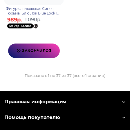
Фигурка плюшевая Синяя
Тюрьма: Блю Лок Blue Lock 1
шт blind box N12005
989р.
1 090р.
49 Pop-Баллов
ЗАКОНЧИЛСЯ
Показано с 1 по 37 из 37 (всего 1 страниц)
Правовая информация
Помощь покупателю