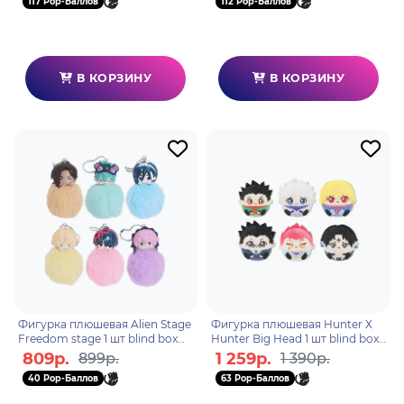
117 Pop-Баллов
112 Pop-Баллов
В КОРЗИНУ
В КОРЗИНУ
Фигурка плюшевая Alien Stage
Фигурка плюшевая Hunter Х
Freedom stage 1 шт blind box
Hunter Big Head 1 шт blind box
AET-0036
N02008
809р.
1 259р.
899р.
1 390р.
40 Pop-Баллов
63 Pop-Баллов