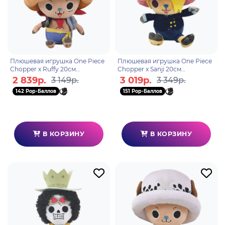
Плюшевая игрушка One Piece
Плюшевая игрушка One Piece
Chopper x Ruffy 20см
Chopper x Sanji 20см
6931080103937
6931080108307
2 839р.
3 019р.
3 149р.
3 349р.
142 Pop-Баллов
151 Pop-Баллов
В КОРЗИНУ
В КОРЗИНУ