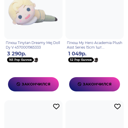
Плюш Tinytan Dreamy Mej Doll
Плюш My Hero Academia Plush
Dy V 4570001965333
Asst Series 15cm 1шт.
4983164173543
3 290р.
1 049р.
165 Pop-Баллов
52 Pop-Баллов
ЗАКОНЧИЛСЯ
ЗАКОНЧИЛСЯ