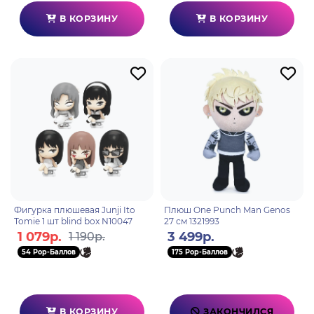
В КОРЗИНУ
В КОРЗИНУ
Фигурка плюшевая Junji Ito
Плюш One Punch Man Genos
Tomie 1 шт blind box N10047
27 см 1321993
1 079р.
3 499р.
1 190р.
54 Pop-Баллов
175 Pop-Баллов
В КОРЗИНУ
ЗАКОНЧИЛСЯ