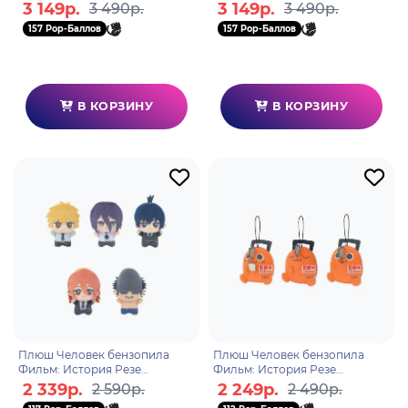
3 149р.
3 149р.
3 490р.
3 490р.
157 Pop-Баллов
157 Pop-Баллов
В КОРЗИНУ
В КОРЗИНУ
Плюш Человек бензопила
Плюш Человек бензопила
Фильм: История Резе
Фильм: История Резе
Ассортимент 1шт. 11см.
Ассортимент 1шт. Почита 11см.
2 339р.
2 249р.
2 590р.
2 490р.
BP29692P
BP29627P