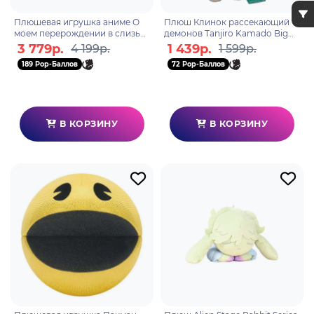
Плюшевая игрушка аниме О
Плюш Клинок рассекающий
моем перерождении в слизь
демонов Tanjiro Kamado Big
Rimuru Tempes 35см 86311
Plush 20cm 178852
3 779р.
1 439р.
4 199р.
1 599р.
189 Pop-Баллов
72 Pop-Баллов
В КОРЗИНУ
В КОРЗИНУ