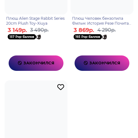
Плюш Alien Stage Rabbit Series
Плюш Человек бензопила
20cm Plush Toy-Xiuya
Фильм: История Резе Почита
32см. BP29628
3 149р.
3 869р.
3 490р.
4 290р.
157 Pop-Баллов
193 Pop-Баллов
ЗАКОНЧИЛСЯ
ЗАКОНЧИЛСЯ