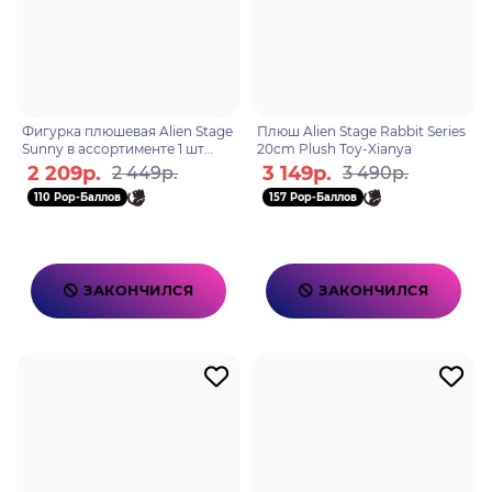
Фигурка плюшевая Alien Stage
Плюш Alien Stage Rabbit Series
Sunny в ассортименте 1 шт
20cm Plush Toy-Xianya
blind box 6972797300318
2 209р.
3 149р.
2 449р.
3 490р.
110 Pop-Баллов
157 Pop-Баллов
ЗАКОНЧИЛСЯ
ЗАКОНЧИЛСЯ