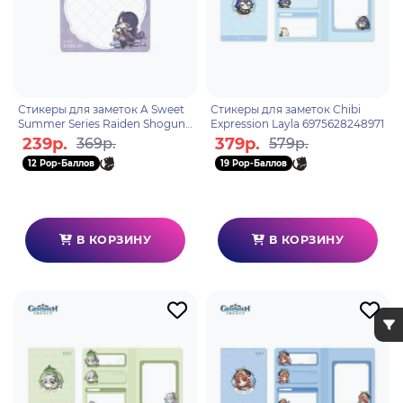
Стикеры для заметок A Sweet
Стикеры для заметок Chibi
Summer Series Raiden Shogun
Expression Layla 6975628248971
6975213686539
239р.
379р.
369р.
579р.
12 Pop-Баллов
19 Pop-Баллов
В КОРЗИНУ
В КОРЗИНУ