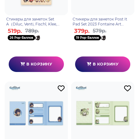
Стикеры для заметок Set
Стикеры для заметок Post It
A（Diluc, Venti, Fischl, Klee,
Pad Set 2023 Fontaine Art
Lumine) 6972957485855
Exhibit Paimon 6976068149651
519р.
379р.
789р.
579р.
26 Pop-Баллов
19 Pop-Баллов
В КОРЗИНУ
В КОРЗИНУ