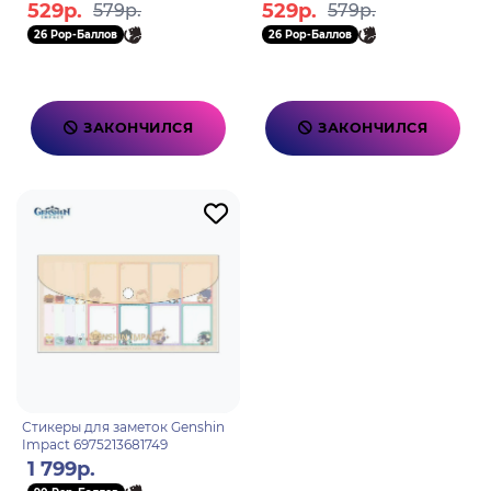
6975628248995
529р.
529р.
579р.
579р.
26 Pop-Баллов
26 Pop-Баллов
ЗАКОНЧИЛСЯ
ЗАКОНЧИЛСЯ
Стикеры для заметок Genshin
Impact 6975213681749
1 799р.