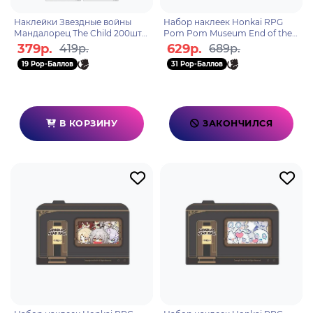
Наклейки Звездные войны
Набор наклеек Honkai RPG
Мандалорец The Child 200шт
Pom Pom Museum End of the
PS7490
Sojourn 6976525005025
379р.
629р.
419р.
689р.
19 Pop-Баллов
31 Pop-Баллов
В КОРЗИНУ
ЗАКОНЧИЛСЯ