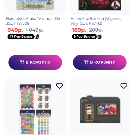
Наклейки Атака Титанов (S3)
Наклейки Бэтмен (Vegence)
35шт TS7508
Vinyl 5шт. PS7469
949р.
189р.
1 049р.
209р.
47 Pop-Баллов
9 Pop-Баллов
В КОРЗИНУ
В КОРЗИНУ