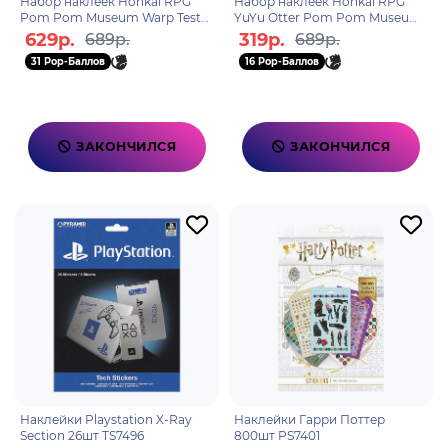
Набор наклеек Honkai RPG
Набор наклеек Honkai RPG
Pom Pom Museum Warp Test
YuYu Otter Pom Pom Museum
6976525005001
6976525004981
629р.
319р.
689р.
689р.
31 Pop-Баллов
16 Pop-Баллов
ЗАКОНЧИЛСЯ
ЗАКОНЧИЛСЯ
Наклейки Playstation X-Ray
Наклейки Гарри Поттер
Section 26шт TS7496
800шт PS7401