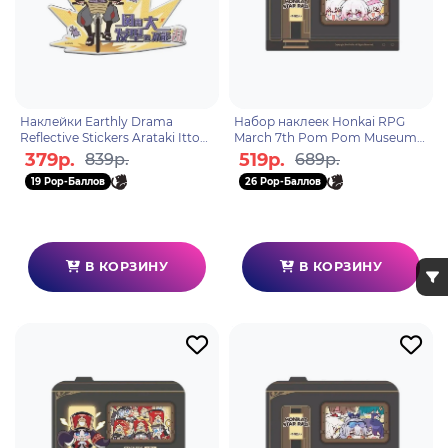
Наклейки Earthly Drama
Набор наклеек Honkai RPG
Reflective Stickers Arataki Itto
March 7th Pom Pom Museum
6975213680247
6976525004974
379р.
519р.
839р.
689р.
19 Pop-Баллов
26 Pop-Баллов
В КОРЗИНУ
В КОРЗИНУ