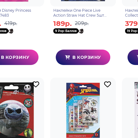
 Disney Princess
Наклейки One Piece Live
Наклей
7483
Action Straw Hat Crew 5шт
Collec
PS7544
.
189р.
379
419р.
209р.
ллов
9 Pop-Баллов
19 Pop
В КОРЗИНУ
В КОРЗИНУ