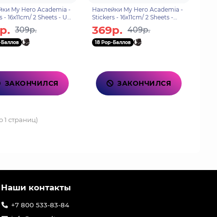
ки My Hero Academia -
Наклейки My Hero Academia -
s - 16x11cm/ 2 Sheets - UA
Stickers - 16x11cm/ 2 Sheets -
School X5 ABYDCO508
Heroes Villains X5 ABYDCO744
р.
369р.
309р.
409р.
-Баллов
18 Pop-Баллов
ЗАКОНЧИЛСЯ
ЗАКОНЧИЛСЯ
о 1 страниц)
Наши контакты
+7 800 533-83-84