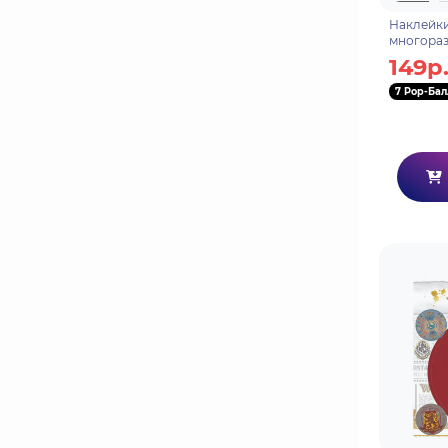
Наклейки
многораз
149р
7 Pop-Бал