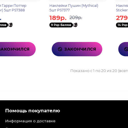
 Гарри Поттер
Наклейки Пушин (Mythical)
Наклей
or) 5шт PS7388
5шт PS7377
Sticker
High 
.
189р.
279
209р.
ллов
9 Pop-Баллов
14 Pop
ЗАКОНЧИЛСЯ
ЗАКОНЧИЛСЯ
Показано с 1 по 20 из 20 (всег
Помощь покупателю
Информация о доставке