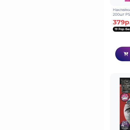
Наклейки
200шт PS
379р
19 Pop-Ба