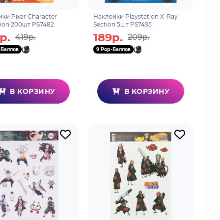
ки Pixar Character
Наклейки Playstation X-Ray
tion 200шт PS7482
Section 5шт PS7495
р.
189р.
419р.
209р.
-Баллов
9 Pop-Баллов
В КОРЗИНУ
В КОРЗИНУ