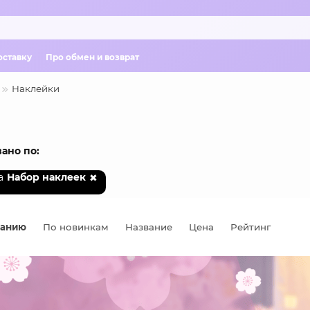
оставку
Про обмен и возврат
Наклейки
ано по:
а
Набор наклеек
чанию
По новинкам
Название
Цена
Рейтинг