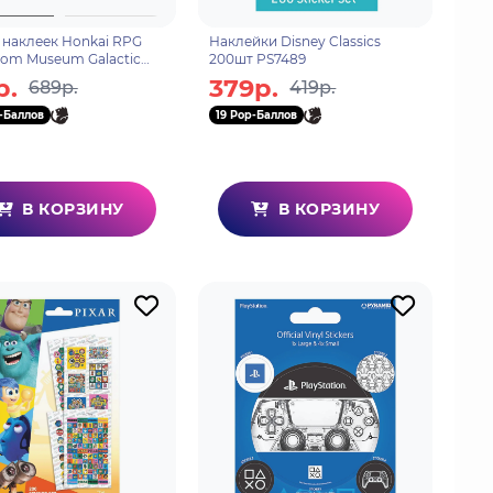
 наклеек Honkai RPG
Наклейки Disney Classics
om Museum Galactic
200шт PS7489
ng 6976525005018
р.
379р.
689р.
419р.
-Баллов
19 Pop-Баллов
В КОРЗИНУ
В КОРЗИНУ