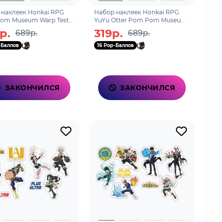
 наклеек Honkai RPG
Набор наклеек Honkai RPG
om Museum Warp Test
YuYu Otter Pom Pom Museum
25005001
6976525004981
р.
319р.
689р.
689р.
-Баллов
16 Pop-Баллов
ЗАКОНЧИЛСЯ
ЗАКОНЧИЛСЯ