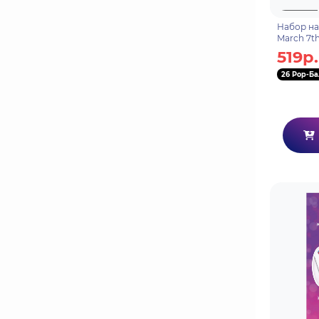
Набор на
March 7
69765250
519р.
26 Pop-Ба