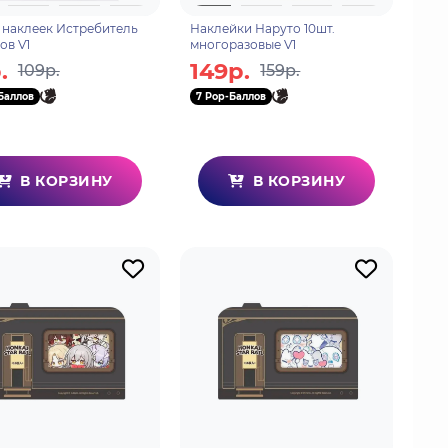
 наклеек Истребитель
Наклейки Наруто 10шт.
ов V1
многоразовые V1
.
149р.
109р.
159р.
Баллов
7 Pop-Баллов
В КОРЗИНУ
В КОРЗИНУ