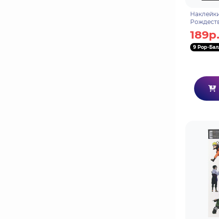
Наклейк
Рождеств
189р
9 Pop-Бал