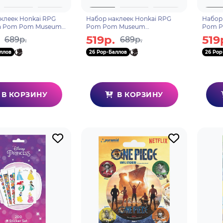
клеек Honkai RPG
Набор наклеек Honkai RPG
Набор
th Pom Pom Museum
Pom Pom Museum
Pom P
04974
6976525003328
Roami
519р.
519
689р.
689р.
ллов
26 Pop-Баллов
26 Pop
В КОРЗИНУ
В КОРЗИНУ