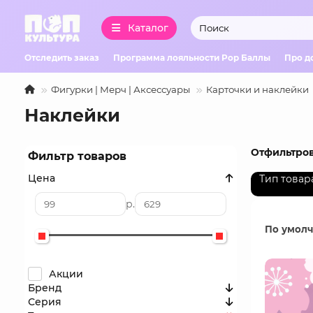
Каталог
Отследить заказ
Программа лояльности Pop Баллы
Про д
Фигурки | Мерч | Аксессуары
Карточки и наклейки
Наклейки
Отфильтров
Фильтр товаров
Цена
Тип товар
р.
По умол
Акции
Бренд
Серия