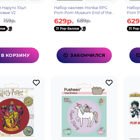
 Наруто 10шт.
Набор наклеек Honkai RPG
Набор
овые V2
Pom Pom Museum End of the
Pom P
Sojourn 6976525005025
69765
.
629р.
629
159р.
689р.
лов
31 Pop-Баллов
31 Pop
В КОРЗИНУ
ЗАКОНЧИЛСЯ