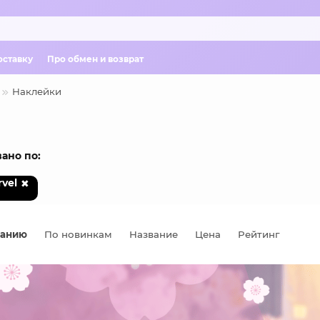
оставку
Про обмен и возврат
Наклейки
ано по:
vel
чанию
По новинкам
Название
Цена
Рейтинг