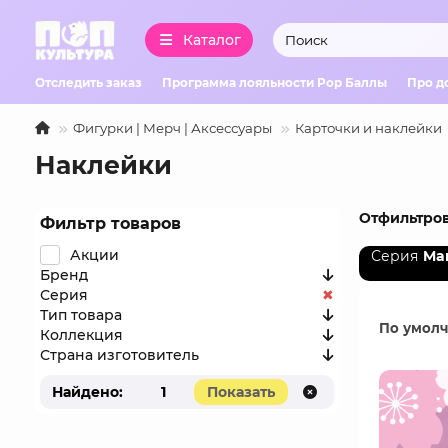
Каталог
Отследить заказ
Программа лояльности Pop Баллы
Про д
Фигурки | Мерч | Аксессуары
Карточки и наклейки
Наклейки
Отфильтров
Фильтр товаров
Акции
Серия
Mar
Бренд
Серия
Тип товара
По умол
Коллекция
Страна изготовитель
Найдено:
1
Показать