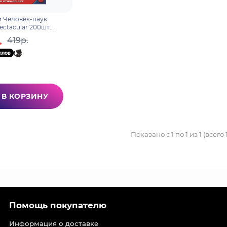
 Человек-паук
ectacular 200шт
.
419р.
ллов
В КОРЗИНУ
Показано с 1 по 1 из 1 (всего
Помощь покупателю
Информация о доставке