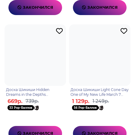
ЗАКОНЧИЛСЯ
ЗАКОНЧИЛСЯ
Доска Шикиши Hidden
Доска Шикиши Light Cone Day
Dreams in the Depths
One of My New Life March 7
Ш21.5*В14.5см 6975628244522
6976068140955
669р.
1 129р.
739р.
1 249р.
33 Pop-Баллов
56 Pop-Баллов
ЗАКОНЧИЛСЯ
ЗАКОНЧИЛСЯ