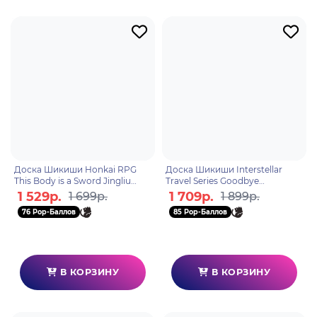
Доска Шикиши Honkai RPG
Доска Шикиши Interstellar
This Body is a Sword Jingliu
Travel Series Goodbye
6976525001324
Pinocchio 6942421143314
1 529р.
1 709р.
1 699р.
1 899р.
76 Pop-Баллов
85 Pop-Баллов
В КОРЗИНУ
В КОРЗИНУ