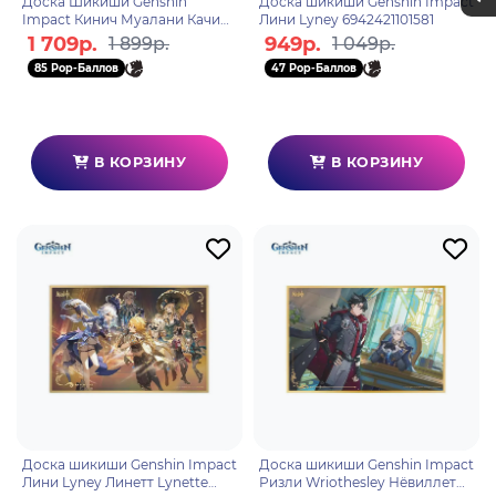
Доска Шикиши Genshin
Доска шикиши Genshin Impact
Impact Кинич Муалани Качина
Лини Lyney 6942421101581
Path of Glory and Blazing Sun
1 709р.
949р.
1 899р.
1 049р.
6942421148401
85 Pop-Баллов
47 Pop-Баллов
В КОРЗИНУ
В КОРЗИНУ
Доска шикиши Genshin Impact
Доска шикиши Genshin Impact
Лини Lyney Линетт Lynette
Ризли Wriothesley Нёвиллет