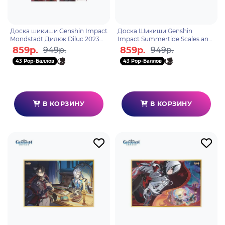
Доска шикиши Genshin Impact
Доска Шикиши Genshin
Mondstadt Дилюк Diluc 2023
Impact Summertide Scales and
Edition 6942421106166
Tales 6942421142492
859р.
859р.
949р.
949р.
43 Pop-Баллов
43 Pop-Баллов
В КОРЗИНУ
В КОРЗИНУ