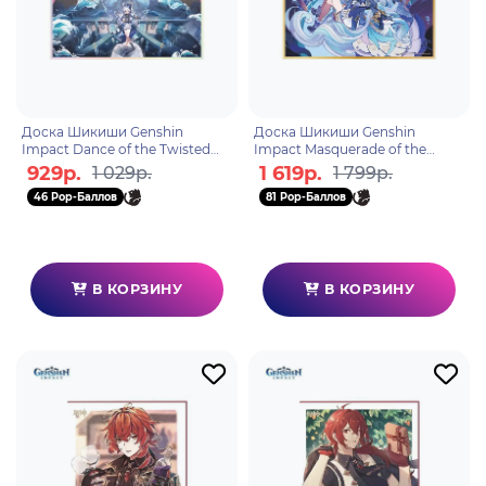
Доска Шикиши Genshin
Доска Шикиши Genshin
Impact Dance of the Twisted
Impact Masquerade of the
Realm 6942421104278
Guilty 6942421132813
929р.
1 619р.
1 029р.
1 799р.
46 Pop-Баллов
81 Pop-Баллов
В КОРЗИНУ
В КОРЗИНУ