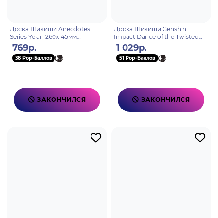
Доска Шикиши Anecdotes
Доска Шикиши Genshin
Series Yelan 260x145мм
Impact Dance of the Twisted
6976068140795
Realm Fontaine Funina
769р.
1 029р.
6942421104964
38 Pop-Баллов
51 Pop-Баллов
ЗАКОНЧИЛСЯ
ЗАКОНЧИЛСЯ