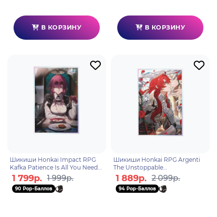
В КОРЗИНУ
В КОРЗИНУ
Шикиши Honkai Impact RPG
Шикиши Honkai RPG Argenti
Kafka Patience Is All You Need
The Unstoppable
6976068148593
6976525009597
1 799р.
1 889р.
1 999р.
2 099р.
90 Pop-Баллов
94 Pop-Баллов