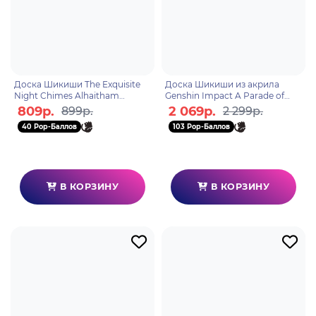
Доска Шикиши The Exquisite
Доска Шикиши из акрила
Night Chimes Alhaitham
Genshin Impact A Parade of
Ш21.5*В14.5см 6976068141563
Providence 6976525000808
809р.
2 069р.
899р.
2 299р.
40 Pop-Баллов
103 Pop-Баллов
В КОРЗИНУ
В КОРЗИНУ