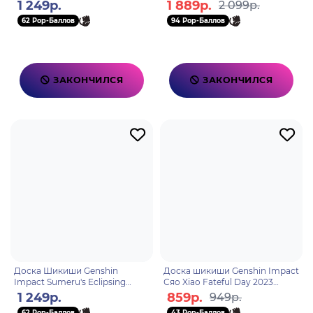
for no reason 6976525004745
Great Secret Realm! Xumi
1 249р.
1 889р.
2 099р.
Wanderer 6976525000259
62 Pop-Баллов
94 Pop-Баллов
ЗАКОНЧИЛСЯ
ЗАКОНЧИЛСЯ
Доска Шикиши Genshin
Доска шикиши Genshin Impact
Impact Sumeru's Eclipsing
Сяо Xiao Fateful Day 2023
Moon Fontaine Neuvillette
6942421106135
1 249р.
859р.
949р.
6942421101598
62 Pop-Баллов
43 Pop-Баллов