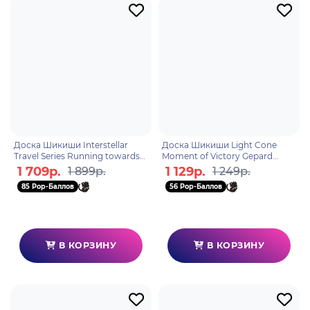
Доска Шикиши Interstellar
Доска Шикиши Light Cone
Travel Series Running towards
Moment of Victory Gepard
the abyss 6942421143307
6976068148517
1 709р.
1 129р.
1 899р.
1 249р.
85 Pop-Баллов
56 Pop-Баллов
В КОРЗИНУ
В КОРЗИНУ