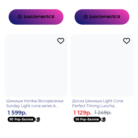
ЗАКОНЧИЛСЯ
ЗАКОНЧИЛСЯ
Шикиши Honkai Воскресенье
Доска Шикиши Light Cone
Sunday Light cone series A
Perfect Timing Luocha
Grounded Ascent 58943
6976068148524
1 599р.
1 129р.
1 249р.
80 Pop-Баллов
56 Pop-Баллов