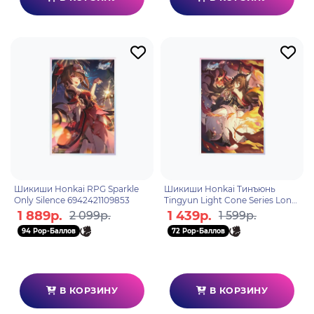
Шикиши Honkai RPG Sparkle
Шикиши Honkai Тинъюнь
Only Silence 6942421109853
Tingyun Light Cone Series Long
Road Leads Home 58950
1 889р.
1 439р.
2 099р.
1 599р.
94 Pop-Баллов
72 Pop-Баллов
В КОРЗИНУ
В КОРЗИНУ