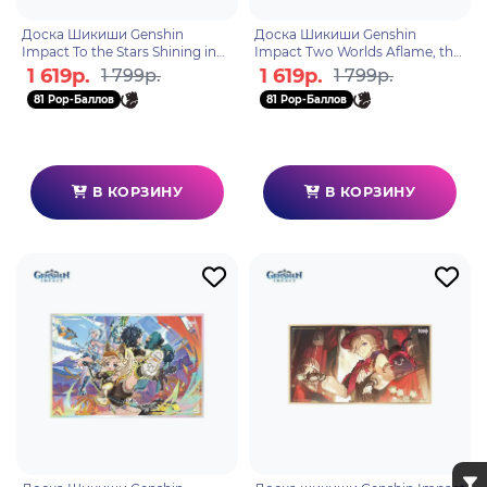
Доска Шикиши Genshin
Доска Шикиши Genshin
Impact To the Stars Shining in
Impact Two Worlds Aflame, the
the Depths Ризли и Нёвиллет
Crimson Night Fades
1 619р.
1 619р.
1 799р.
1 799р.
Арлекино, Лини, Линетт и
81 Pop-Баллов
81 Pop-Баллов
Фрем
В КОРЗИНУ
В КОРЗИНУ