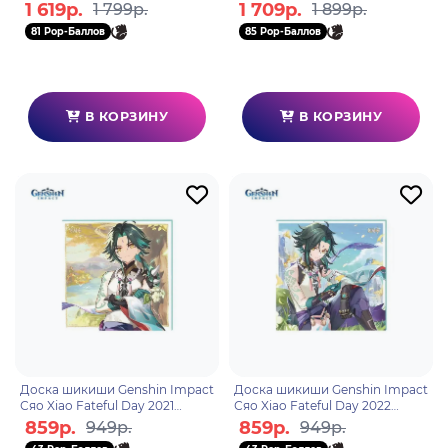
Фремине Freminet Like the
Neuvillette Toward the Morning
1 619р.
1 709р.
1 799р.
1 899р.
light rain falling f
Star in Deep W
81 Pop-Баллов
85 Pop-Баллов
В КОРЗИНУ
В КОРЗИНУ
Доска шикиши Genshin Impact
Доска шикиши Genshin Impact
Сяо Xiao Fateful Day 2021
Сяо Xiao Fateful Day 2022
6942421106111
6942421106128
859р.
859р.
949р.
949р.