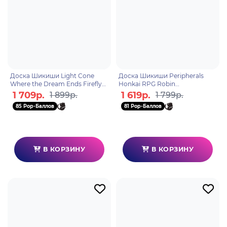
Доска Шикиши Light Cone
Доска Шикиши Peripherals
Where the Dream Ends Firefly
Honkai RPG Robin
6942421128694
6942421122784
1 709р.
1 619р.
1 899р.
1 799р.
85 Pop-Баллов
81 Pop-Баллов
В КОРЗИНУ
В КОРЗИНУ