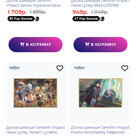
Доска Шикиши Genshin
Доска шикиши Genshin Impact
Impact Кинич Муалани Качина
Лини Lyney 6942421101581
Path of Glory and Blazing Sun
1 709р.
949р.
1 899р.
1 049р.
6942421148401
85 Pop-Баллов
47 Pop-Баллов
В КОРЗИНУ
В КОРЗИНУ
Доска шикиши Genshin Impact
Доска шикиши Genshin Impact
Лини Lyney Линетт Lynette
Ризли Wriothesley Нёвиллет