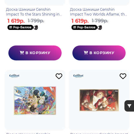
Доска Шикиши Genshin
Доска Шикиши Genshin
Impact To the Stars Shining in
Impact Two Worlds Aflame, the
the Depths Ризли и Нёвиллет
Crimson Night Fades
1 619р.
1 619р.
1 799р.
1 799р.
Арлекино, Лини, Линетт и
81 Pop-Баллов
81 Pop-Баллов
Фрем
В КОРЗИНУ
В КОРЗИНУ