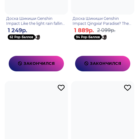
Доска Шикиши Genshin
Доска Шикиши Genshin
Impact Like the light rain falling
Impact Qingxia! Paradise? The
for no reason 6976525004745
Great Secret Realm! Xumi
1 249р.
1 889р.
2 099р.
Wanderer 6976525000259
62 Pop-Баллов
94 Pop-Баллов
ЗАКОНЧИЛСЯ
ЗАКОНЧИЛСЯ