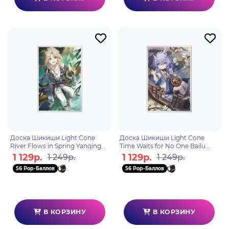
Доска Шикиши Light Cone
Доска Шикиши Light Cone
River Flows in Spring Yanqing
Time Waits for No One Bailu
6976068148531
6976068140962
1 129р.
1 129р.
1 249р.
1 249р.
56 Pop-Баллов
56 Pop-Баллов
В КОРЗИНУ
В КОРЗИНУ