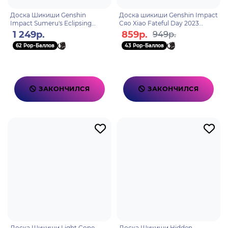
Доска Шикиши Genshin
Доска шикиши Genshin Impact
Impact Sumeru's Eclipsing
Сяо Xiao Fateful Day 2023
Moon Fontaine Neuvillette
6942421106135
1 249р.
859р.
949р.
6942421101598
62 Pop-Баллов
43 Pop-Баллов
ЗАКОНЧИЛСЯ
ЗАКОНЧИЛСЯ
Доска Шикиши Light Cone
Доска Шикиши Hidden