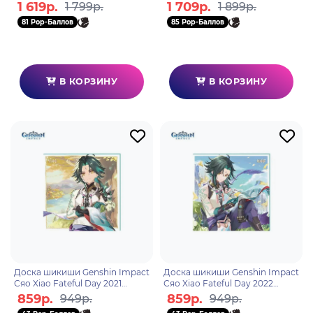
Фремине Freminet Like the
Neuvillette Toward the Morning
1 619р.
1 709р.
1 799р.
1 899р.
light rain falling f
Star in Deep W
81 Pop-Баллов
85 Pop-Баллов
В КОРЗИНУ
В КОРЗИНУ
Доска шикиши Genshin Impact
Доска шикиши Genshin Impact
Сяо Xiao Fateful Day 2021
Сяо Xiao Fateful Day 2022
6942421106111
6942421106128
859р.
859р.
949р.
949р.