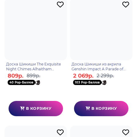
Доска Шикиши The Exquisite
Доска Шикиши из акрила
Night Chimes Alhaitham
Genshin Impact A Parade of
Ш21.5*В14.5см 6976068141563
Providence 6976525000808
809р.
2 069р.
899р.
2 299р.
40 Pop-Баллов
103 Pop-Баллов
В КОРЗИНУ
В КОРЗИНУ