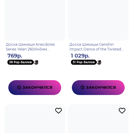
Доска Шикиши Anecdotes
Доска Шикиши Genshin
Series Yelan 260x145мм
Impact Dance of the Twisted
6976068140795
Realm Fontaine Funina
769р.
1 029р.
6942421104964
38 Pop-Баллов
51 Pop-Баллов
ЗАКОНЧИЛСЯ
ЗАКОНЧИЛСЯ