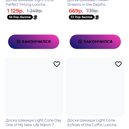
Perfect Timing Luocha
Dreams in the Depths
6976068148524
Ш21.5*В14.5см 6975628244522
1 129р.
669р.
1 249р.
739р.
56 Pop-Баллов
33 Pop-Баллов
ЗАКОНЧИЛСЯ
ЗАКОНЧИЛСЯ
Доска Шикиши Light Cone Day
Доска Шикиши Light Cone
One of My New Life March 7
Echoes of the Coffin Luocha