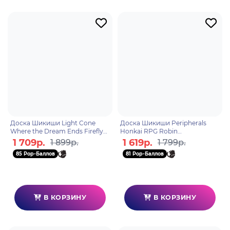
Доска Шикиши Light Cone
Доска Шикиши Peripherals
Where the Dream Ends Firefly
Honkai RPG Robin
6942421128694
6942421122784
1 709р.
1 619р.
1 899р.
1 799р.
85 Pop-Баллов
81 Pop-Баллов
В КОРЗИНУ
В КОРЗИНУ