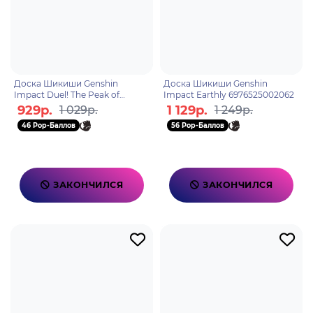
Доска Шикиши Genshin
Доска Шикиши Genshin
Impact Duel! The Peak of
Impact Earthly 6976525002062
Summoning! 6976068147688
929р.
1 129р.
1 029р.
1 249р.
46 Pop-Баллов
56 Pop-Баллов
ЗАКОНЧИЛСЯ
ЗАКОНЧИЛСЯ