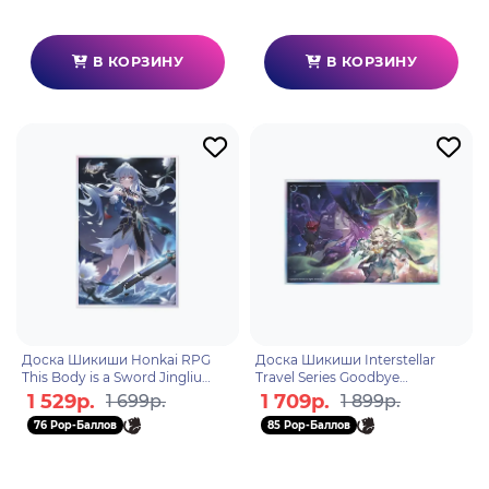
В КОРЗИНУ
В КОРЗИНУ
Доска Шикиши Honkai RPG
Доска Шикиши Interstellar
This Body is a Sword Jingliu
Travel Series Goodbye
6976525001324
Pinocchio 6942421143314
1 529р.
1 709р.
1 699р.
1 899р.
76 Pop-Баллов
85 Pop-Баллов