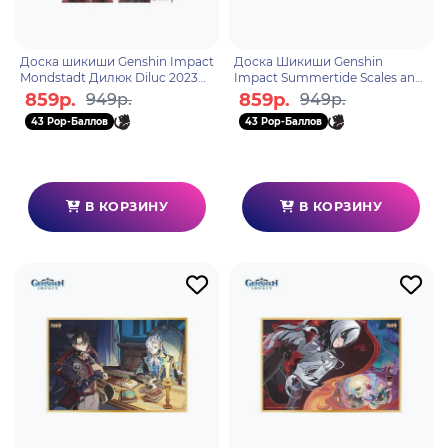
Доска шикиши Genshin Impact
Доска Шикиши Genshin
Mondstadt Дилюк Diluc 2023
Impact Summertide Scales and
Edition 6942421106166
Tales 6942421142492
859р.
859р.
949р.
949р.
43 Pop-Баллов
43 Pop-Баллов
В КОРЗИНУ
В КОРЗИНУ