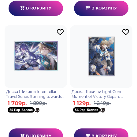
В КОРЗИНУ
В КОРЗИНУ
Доска Шикиши Interstellar
Доска Шикиши Light Cone
Travel Series Running towards
Moment of Victory Gepard
the abyss 6942421143307
6976068148517
1 709р.
1 129р.
1 899р.
1 249р.
85 Pop-Баллов
56 Pop-Баллов
В КОРЗИНУ
В КОРЗИНУ