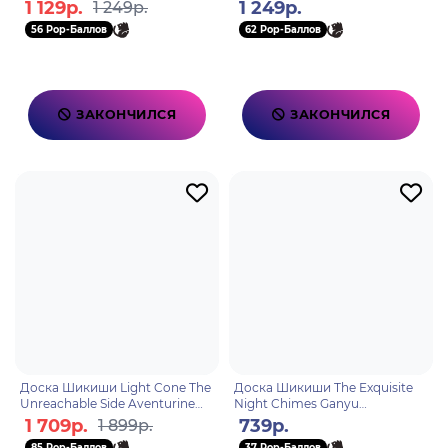
6976068140955
6976068148500
1 129р.
1 249р.
1 249р.
56 Pop-Баллов
62 Pop-Баллов
ЗАКОНЧИЛСЯ
ЗАКОНЧИЛСЯ
Доска Шикиши Light Cone The
Доска Шикиши The Exquisite
Unreachable Side Aventurine
Night Chimes Ganyu
6942421128717
Ш21.5*В14.5см 6976068141082
1 709р.
739р.
1 899р.
85 Pop-Баллов
37 Pop-Баллов