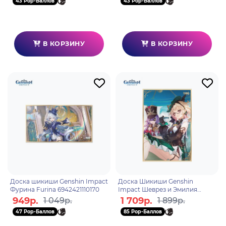
43 Pop-Баллов
43 Pop-Баллов
В КОРЗИНУ
В КОРЗИНУ
Доска шикиши Genshin Impact
Доска Шикиши Genshin
Фурина Furina 6942421110170
Impact Шеврез и Эмилия
Joyful Summer! Evil Dragon?
949р.
1 709р.
1 049р.
1 899р.
Fairy Tale Kingdom! 69424211
47 Pop-Баллов
85 Pop-Баллов