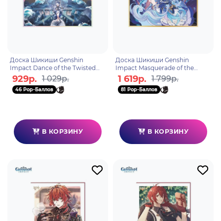
Доска Шикиши Genshin
Доска Шикиши Genshin
Impact Dance of the Twisted
Impact Masquerade of the
Realm 6942421104278
Guilty 6942421132813
929р.
1 619р.
1 029р.
1 799р.
46 Pop-Баллов
81 Pop-Баллов
В КОРЗИНУ
В КОРЗИНУ