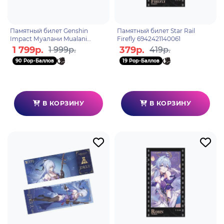
Памятный билет Genshin
Памятный билет Star Rail
Impact Муалани Mualani
Firefly 6942421140061
Departure! Land of Pyro Pull
1 799р.
379р.
1 999р.
419р.
Tab Ticket 6942421157755
90 Pop-Баллов
19 Pop-Баллов
В КОРЗИНУ
В КОРЗИНУ