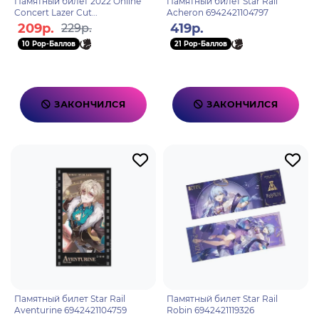
Памятный билет 2022 Online
Памятный билет Star Rail
Concert Lazer Cut
Acheron 6942421104797
Commemorative Ticket Shenhe
209р.
419р.
229р.
6975213684863
10 Pop-Баллов
21 Pop-Баллов
ЗАКОНЧИЛСЯ
ЗАКОНЧИЛСЯ
Памятный билет Star Rail
Памятный билет Star Rail
Aventurine 6942421104759
Robin 6942421119326