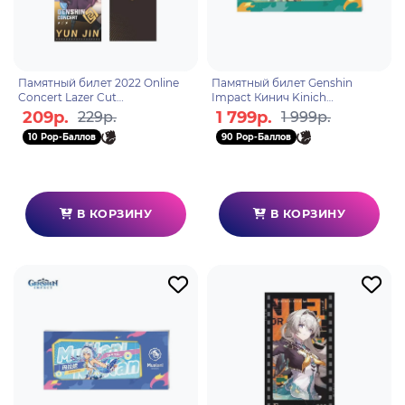
Памятный билет 2022 Online
Памятный билет Genshin
Concert Lazer Cut
Impact Кинич Kinich
Commemorative Ticket Yun Jin
Departure! Land of Pyro Pull
209р.
1 799р.
229р.
1 999р.
Юнь Цзинь 6975213684870
Tab Ticket 6942421157731
10 Pop-Баллов
90 Pop-Баллов
В КОРЗИНУ
В КОРЗИНУ