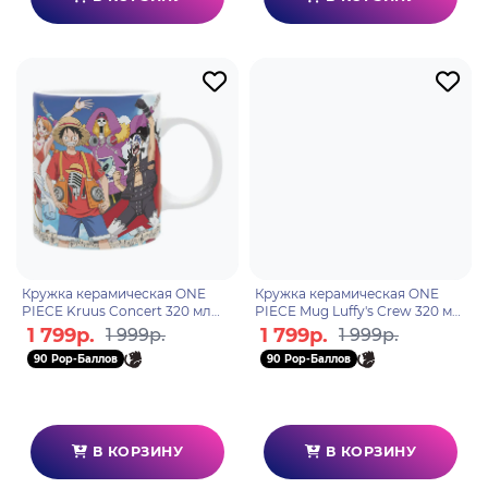
Кружка керамическая ONE
Кружка керамическая ONE
PIECE Kruus Concert 320 мл
PIECE Mug Luffy's Crew 320 мл
ABYMUGA213
ABYMUG774
1 799р.
1 799р.
1 999р.
1 999р.
90 Pop-Баллов
90 Pop-Баллов
В КОРЗИНУ
В КОРЗИНУ