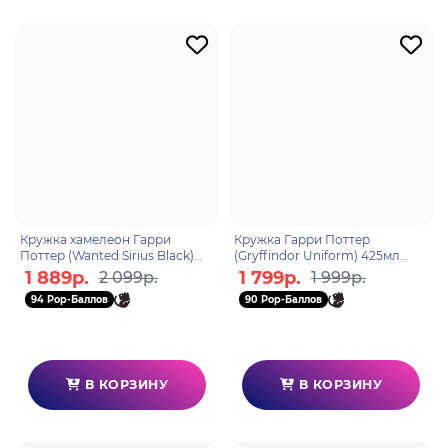
Кружка хамелеон Гарри
Кружка Гарри Поттер
Поттер (Wanted Sirius Black)
(Gryffindor Uniform) 425мл
315мл SCMG25012
MGO25713
1 889р.
1 799р.
2 099р.
1 999р.
94 Pop-Баллов
90 Pop-Баллов
В КОРЗИНУ
В КОРЗИНУ