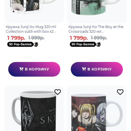
Кружка Junji Ito Mug 320 ml
Кружка Junji Ito The Boy at the
Collection subli with box x2
Crossroads 320 мл
ABYMUG860
ABYMUGA270
1 799р.
1 799р.
1 999р.
1 999р.
90 Pop-Баллов
90 Pop-Баллов
В КОРЗИНУ
В КОРЗИНУ