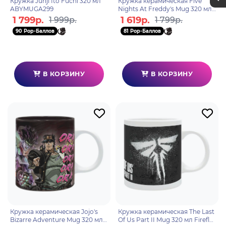
Кружка Junji Ito Fuchi 320 мл
Кружка керамическая Five
ABYMUGA299
Nights At Freddy's Mug 320 мл
Sisters subli MG2052
1 799р.
1 619р.
1 999р.
1 799р.
90 Pop-Баллов
81 Pop-Баллов
В КОРЗИНУ
В КОРЗИНУ
Кружка керамическая Jojo's
Кружка керамическая The Last
Bizarre Adventure Mug 320 мл
Of Us Part II Mug 320 мл Firefly