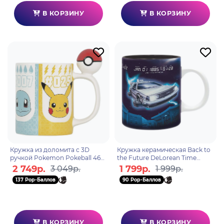
В КОРЗИНУ
В КОРЗИНУ
Кружка из доломита с 3D
Кружка керамическая Back to
ручкой Pokemon Pokeball 460
the Future DeLorean Time
мл ABYMUGA368
Machine 320 мл ABYMUG817
2 749р.
1 799р.
3 049р.
1 999р.
137 Pop-Баллов
90 Pop-Баллов
В КОРЗИНУ
В КОРЗИНУ