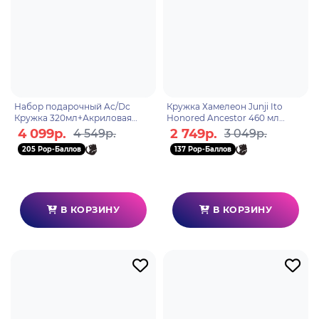
Набор подарочный Ac/Dc
Кружка Хамелеон Junji Ito
Кружка 320мл+Акриловая
Honored Ancestor 460 мл
фигурка+Значки GBYPCK003
ABYMUGA069
4 099р.
2 749р.
4 549р.
3 049р.
205 Pop-Баллов
137 Pop-Баллов
В КОРЗИНУ
В КОРЗИНУ