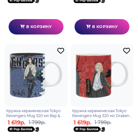
81 Pop-Баллов
81 Pop-Баллов
В КОРЗИНУ
В КОРЗИНУ
Кружка керамическая Tokyo
Кружка керамическая Tokyo
Revengers Mug 320 мл Baji &
Revengers Mug 320 мл Draken,
Chifuyu subli x2 ABYMUGA357
Takemichi & Mikey
1 619р.
1 619р.
1 799р.
1 799р.
ABYMUGA358
81 Pop-Баллов
81 Pop-Баллов