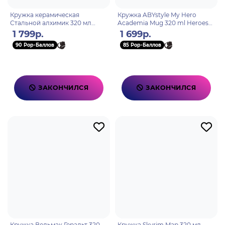
Кружка керамическая
Кружка ABYstyle My Hero
Стальной алхимик 320 мл
Academia Mug 320 ml Heroes
Heroes&Pride
subli with box x2 ABYMUG431
1 799р.
1 699р.
90 Pop-Баллов
85 Pop-Баллов
ЗАКОНЧИЛСЯ
ЗАКОНЧИЛСЯ
Кружка Ведьмак Геральт 320
Кружка Skyrim Map 320 мл