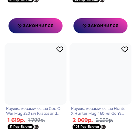
ЗАКОНЧИЛСЯ
ЗАКОНЧИЛСЯ
Кружка керамическая God Of
Кружка керамическая Hunter
War Mug 320 мл Kratos and
X Hunter Mug 460 мл Gon's
Atreus subli box ABYMUGA395
group with box x2
1 619р.
2 069р.
1 799р.
2 299р.
ABYMUGA094
81 Pop-Баллов
103 Pop-Баллов