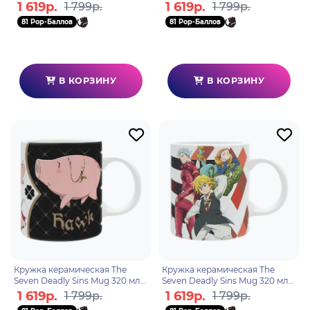
Duel subli ABYMUG490
subli box MG2829
1 619р.
1 619р.
1 799р.
1 799р.
81 Pop-Баллов
81 Pop-Баллов
В КОРЗИНУ
В КОРЗИНУ
Кружка керамическая The
Кружка керамическая The
Seven Deadly Sins Mug 320 мл
Seven Deadly Sins Mug 320 мл
Hawk subli with ABYMUGA061
Meliodas,Ban & King
1 619р.
1 619р.
1 799р.
1 799р.
ABYMUGA208