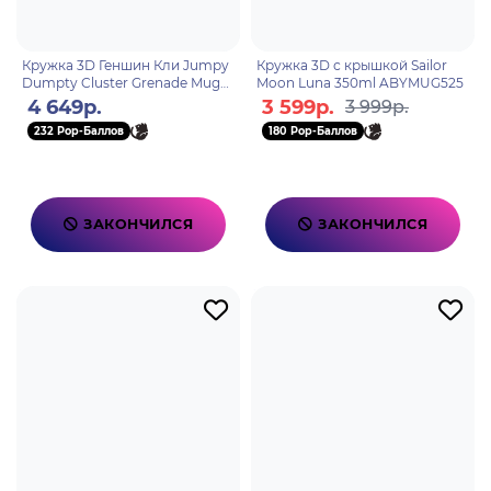
Кружка 3D Геншин Кли Jumpy
Кружка 3D с крышкой Sailor
Dumpty Cluster Grenade Mug
Moon Luna 350ml ABYMUG525
360мл.
4 649р.
3 599р.
3 999р.
232 Pop-Баллов
180 Pop-Баллов
ЗАКОНЧИЛСЯ
ЗАКОНЧИЛСЯ