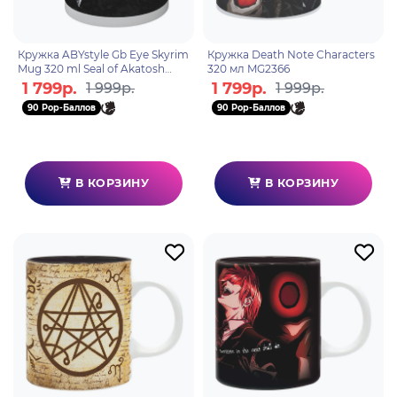
Кружка ABYstyle Gb Eye Skyrim
Кружка Death Note Characters
Mug 320 ml Seal of Akatosh
320 мл MG2366
subli box x2 MG1352
1 799р.
1 799р.
1 999р.
1 999р.
90 Pop-Баллов
90 Pop-Баллов
В КОРЗИНУ
В КОРЗИНУ