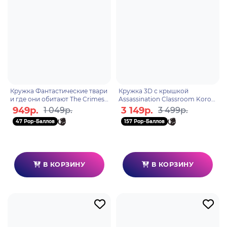
Кружка Фантастические твари
Кружка 3D с крышкой
и где они обитают The Crimes
Assassination Classroom Koro
of Grindelwald 315мл MG25228
Sensei 500ml ABYMUG352
949р.
3 149р.
1 049р.
3 499р.
47 Pop-Баллов
157 Pop-Баллов
В КОРЗИНУ
В КОРЗИНУ