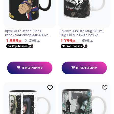
Кружка Хамелеон Моя
Кружка Junji Ito Mug 320 ml
геройская академия 460мл
Slug Girl subli with box x2
ABYMUG577
ABYMUG859
1 889р.
1 799р.
2 099р.
1 999р.
94 Pop-Баллов
90 Pop-Баллов
В КОРЗИНУ
В КОРЗИНУ