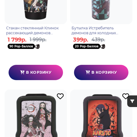
Стакан стеклянный Клинок
Бутылка Истребитель
рассекающий демонов
демонов для холодных
Kimetsu no Yaiba 400 мл
напитков с петлей 400мл.
1 799р.
399р.
1 999р.
439р.
ABYVER174
90 Pop-Баллов
20 Pop-Баллов
В КОРЗИНУ
В КОРЗИНУ