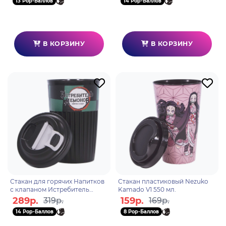
13 Pop-Баллов
14 Pop-Баллов
В КОРЗИНУ
В КОРЗИНУ
Стакан для горячих Напитков
Стакан пластиковый Nezuko
с клапаном Истребитель
Kamado V1 550 мл.
демонов 450мл.
289р.
159р.
319р.
169р.
14 Pop-Баллов
8 Pop-Баллов