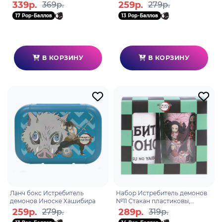
339р.
259р.
369р.
279р.
17 Pop-Баллов
13 Pop-Баллов
В КОРЗИНУ
В КОРЗИНУ
Ланч бокс Истребитель
Набор Истребитель демонов
демонов Иноске Хашибира
№11 Стакан пластиковы,
шоппер ЭКО
259р.
289р.
279р.
319р.