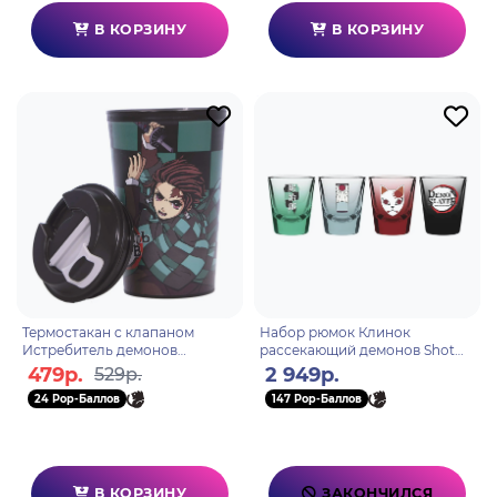
В КОРЗИНУ
В КОРЗИНУ
Термостакан с клапаном
Набор рюмок Клинок
Истребитель демонов
рассекающий демонов Shot
Танджиро Камадо 350мл.
Glass Symbols
479р.
2 949р.
529р.
24 Pop-Баллов
147 Pop-Баллов
В КОРЗИНУ
ЗАКОНЧИЛСЯ