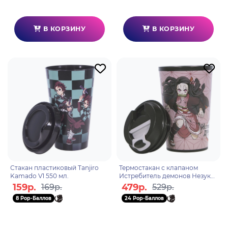
В КОРЗИНУ
В КОРЗИНУ
Стакан пластиковый Tanjiro
Термостакан с клапаном
Kamado V1 550 мл.
Истребитель демонов Незуко
Камадо 350мл.
159р.
479р.
169р.
529р.
8 Pop-Баллов
24 Pop-Баллов