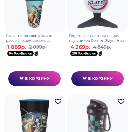
Стакан с крышкой Клинок
Подставка-светильник для
рассекающий демонов
наушников Demon Slayer Head
Tumbler with straw 470мл
Light PP10190DE
1 889р.
4 369р.
2 099р.
4 849р.
Group ABYTUM041
94 Pop-Баллов
218 Pop-Баллов
В КОРЗИНУ
В КОРЗИНУ