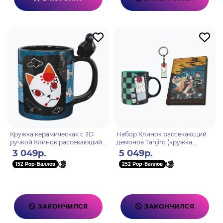
Кружка керамическая с 3D
Набор Клинок рассекающий
ручкой Клинок рассекающий
демонов Tanjiro (кружка
демонов Tanjiro 460 мл
керамическая 320 мл, брелок,
3 049р.
5 049р.
ABYMUGA212
записная книжка А6) AB
152 Pop-Баллов
252 Pop-Баллов
ЗАКОНЧИЛСЯ
ЗАКОНЧИЛСЯ