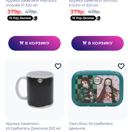
Кружка Хамелеон Hashibira
Кружка Хамелеон Shinobu
Inosuke V1 320 мл
Kocho V1 320 мл
379р.
379р.
419р.
419р.
19 Pop-Баллов
19 Pop-Баллов
В КОРЗИНУ
В КОРЗИНУ
Кружка Хамелеон
Ланч бокс Истребитель
Истребитель Демонов 320 мл
демонов