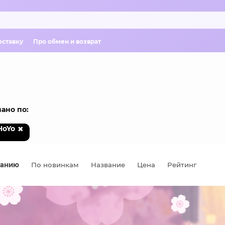
оставку
Про обмен и возврат
ано по:
HoYo
чанию
По новинкам
Название
Цена
Рейтинг