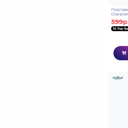
Подставк
Character
Phone St
599р
Chalk Alb
30 Pop-Ба