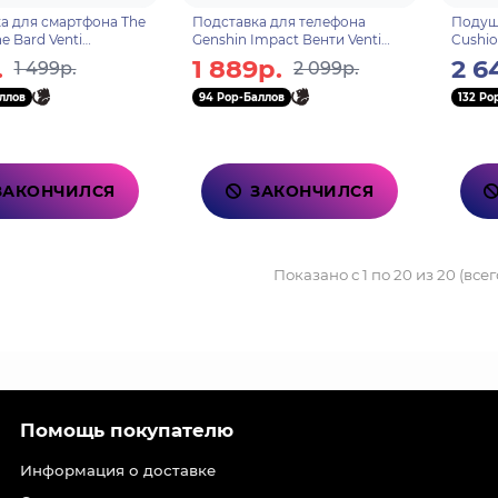
а для смартфона The
Подставка для телефона
Подушк
e Bard Venti
Genshin Impact Венти Venti
Cushio
31707
Genius Invokation TCG
.
1 889р.
2 6
1 499р.
2 099р.
Tournament 6942421108986
ллов
94 Pop-Баллов
132 Po
ЗАКОНЧИЛСЯ
ЗАКОНЧИЛСЯ
Показано с 1 по 20 из 20 (всег
Помощь покупателю
Информация о доставке