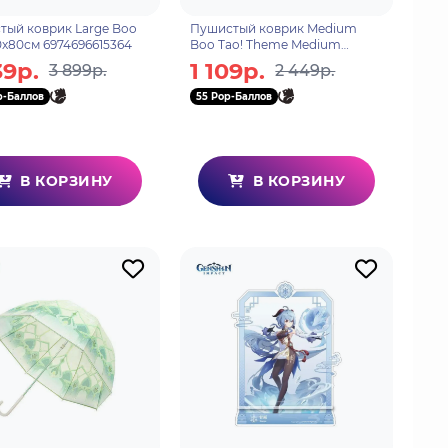
тый коврик Large Boo
Пушистый коврик Medium
0x80см 6974696615364
Boo Tao! Theme Medium
60x60см 6974696615371
39р.
1 109р.
3 899р.
2 449р.
p-Баллов
55 Pop-Баллов
В КОРЗИНУ
В КОРЗИНУ