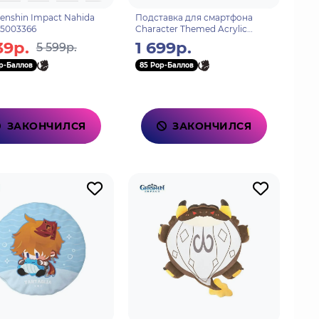
enshin Impact Nahida
Подставка для смартфона
25003366
Character Themed Acrylic
Phone Stand Plenilune Gaze
39р.
1 699р.
5 599р.
Ganyu 6974696617504
p-Баллов
85 Pop-Баллов
ЗАКОНЧИЛСЯ
ЗАКОНЧИЛСЯ