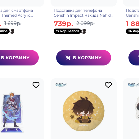
а для смартфона
Подставка для телефона
Подст
 Themed Acrylic
Genshin Impact Нахида Nahida
Genshi
and Contemplation in
Genius Invokation TCG
Genius
.
739р.
1 8
1 699р.
2 099р.
edo 697469661
Tournament 6942421108931
Tourn
ллов
37 Pop-Баллов
94 Pop
В КОРЗИНУ
В КОРЗИНУ