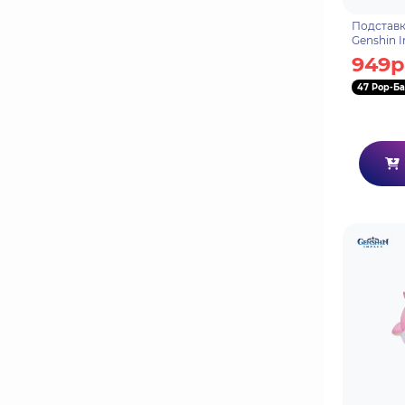
Подставк
Genshin 
Childe Ta
949р
Invokati
694
47 Pop-Ба