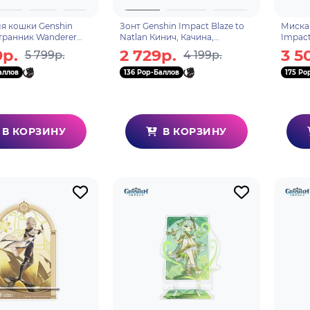
я кошки Genshin
Зонт Genshin Impact Blaze to
Миска
транник Wanderer
Natlan Кинич, Качина,
Impact
le Cat Home Theme
Муалани 6942421138549
694242
9р.
2 729р.
3 5
5 799р.
4 199р.
 Nest 28311
аллов
136 Pop-Баллов
175 Po
В КОРЗИНУ
В КОРЗИНУ