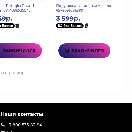
а Tartaglia Round
Подушка для сиденья Azdaha
n 6974096535545
6974096536399
49р.
3 599р.
p-Баллов
180 Pop-Баллов
ЗАКОНЧИЛСЯ
ЗАКОНЧИЛСЯ
о 1 страниц)
Наши контакты
+7 800 533-83-84