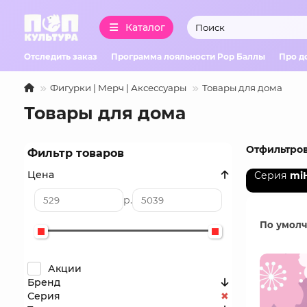
Каталог
Отследить заказ
Программа лояльности Pop Баллы
Про д
Фигурки | Мерч | Аксессуары
Товары для дома
Товары для дома
Отфильтров
Фильтр товаров
Цена
Серия
mi
р.
По умол
Акции
Бренд
Серия