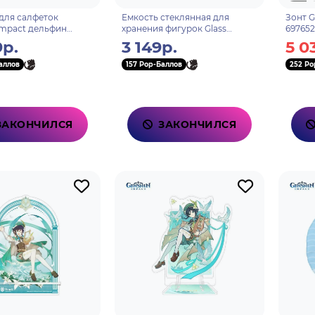
для салфеток
Емкость стеклянная для
Зонт G
Impact дельфин
хранения фигурок Glass
69765
Mualani Freshwater
Container Slime 6972826761868
9р.
3 149р.
5 0
lush Tissue Pouch 41
аллов
157 Pop-Баллов
252 Po
ЗАКОНЧИЛСЯ
ЗАКОНЧИЛСЯ