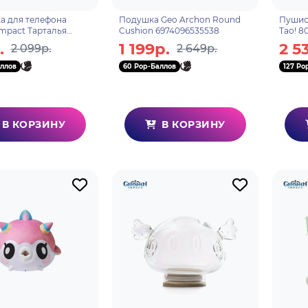
а для телефона
Подушка Geo Archon Round
Пушис
Impact Тарталья
Cushion 6974096535538
Tao! 8
rtaglia Genius
.
1 199р.
2 5
2 099р.
2 649р.
on TCG Tournament
ллов
60 Pop-Баллов
127 Po
В КОРЗИНУ
В КОРЗИНУ