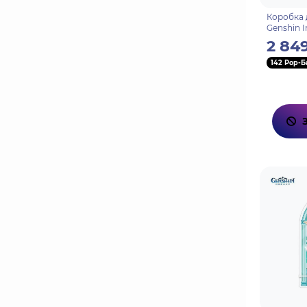
Коробка 
Genshin 
Муалани 
2 84
Dolphin P
142 Pop-Б