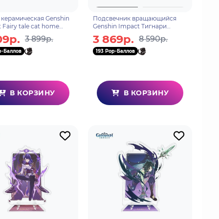
 керамическая Genshin
Подсвечник вращающийся
 Fairy tale cat home
Genshin Impact Тигнари
1128304
Tighnari с ароматизированной
09р.
3 869р.
3 899р.
8 590р.
свечой 6976525001720
p-Баллов
193 Pop-Баллов
В КОРЗИНУ
В КОРЗИНУ