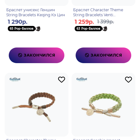
Браслет унисекс Геншин
Браслет Character Theme
String Bracelets Keqing Кэ Цин
String Bracelets Venti
6974096531127
1 290р.
1 259р.
1 399р.
65 Pop-Баллов
63 Pop-Баллов
ЗАКОНЧИЛСЯ
ЗАКОНЧИЛСЯ