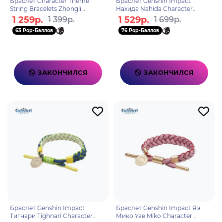
Браслет Character Theme
Браслет Genshin Impact
String Bracelets Zhongli
Нахида Nahida Character
6974096531103
Theme 6942421155072
1 259р.
1 529р.
1 399р.
1 699р.
63 Pop-Баллов
76 Pop-Баллов
ЗАКОНЧИЛСЯ
ЗАКОНЧИЛСЯ
Браслет Genshin Impact
Браслет Genshin Impact Яэ
Тигнари Tighnari Character
Мико Yae Miko Character