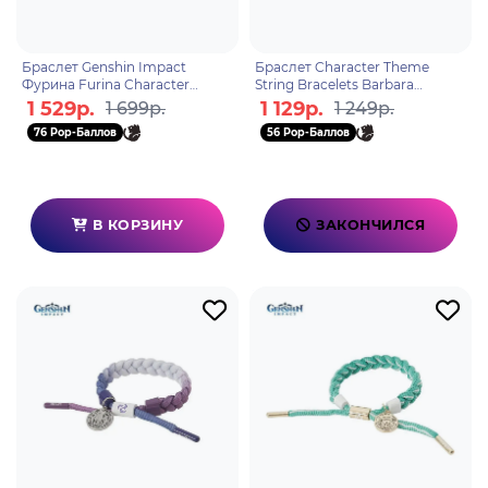
Браслет Genshin Impact
Браслет Character Theme
Фурина Furina Character
String Bracelets Barbara
Theme 6942421155119
6974096531134
1 529р.
1 129р.
1 699р.
1 249р.
76 Pop-Баллов
56 Pop-Баллов
В КОРЗИНУ
ЗАКОНЧИЛСЯ