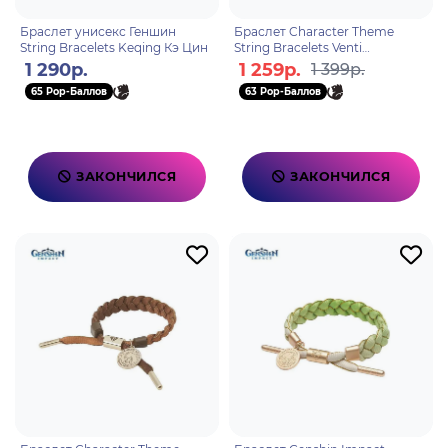
Браслет унисекс Геншин
Браслет Character Theme
String Bracelets Keqing Кэ Цин
String Bracelets Venti
6974096531127
1 290р.
1 259р.
1 399р.
65 Pop-Баллов
63 Pop-Баллов
ЗАКОНЧИЛСЯ
ЗАКОНЧИЛСЯ