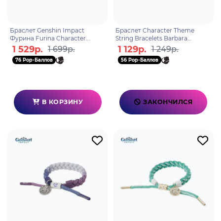
Браслет Genshin Impact
Браслет Character Theme
Фурина Furina Character
String Bracelets Barbara
Theme 6942421155119
6974096531134
1 529р.
1 129р.
1 699р.
1 249р.
76 Pop-Баллов
56 Pop-Баллов
В КОРЗИНУ
ЗАКОНЧИЛСЯ