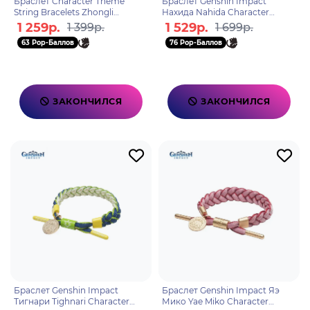
Браслет Character Theme
Браслет Genshin Impact
String Bracelets Zhongli
Нахида Nahida Character
6974096531103
Theme 6942421155072
1 259р.
1 529р.
1 399р.
1 699р.
63 Pop-Баллов
76 Pop-Баллов
ЗАКОНЧИЛСЯ
ЗАКОНЧИЛСЯ
Браслет Genshin Impact
Браслет Genshin Impact Яэ
Тигнари Tighnari Character
Мико Yae Miko Character