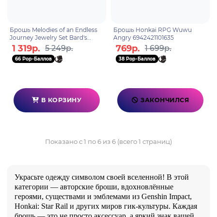
Брошь Melodies of an Endless
Брошь Honkai RPG Wuwu
Journey Jewelry Set Bard's
Angry 6942421101635
Arrow Feather 6974696610932
1 319р.
769р.
5 249р.
1 699р.
66 Pop-Баллов
38 Pop-Баллов
В КОРЗИНУ
ЗАКОНЧИЛСЯ
Показано с 1 по 6 из 6 (всего 1 страниц)
Украсьте одежду символом своей вселенной! В этой
категории — авторские броши, вдохновлённые
героями, существами и эмблемами из Genshin Impact,
Honkai: Star Rail и других миров гик-культуры. Каждая
брошь — это не просто аксессуар, а яркий знак вашей