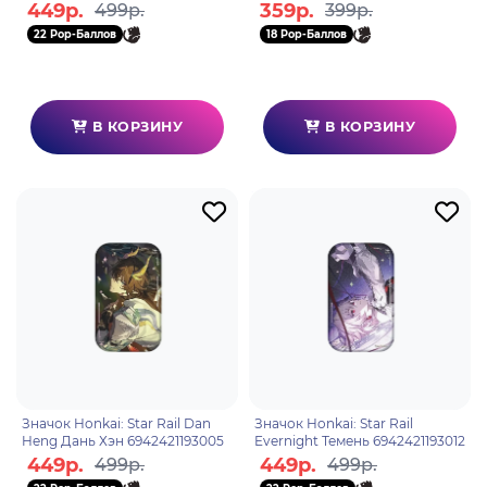
Хэн 6976068148357
449р.
359р.
499р.
399р.
22 Pop-Баллов
18 Pop-Баллов
В КОРЗИНУ
В КОРЗИНУ
Значок Honkai: Star Rail Dan
Значок Honkai: Star Rail
Heng Дань Хэн 6942421193005
Evernight Темень 6942421193012
449р.
449р.
499р.
499р.