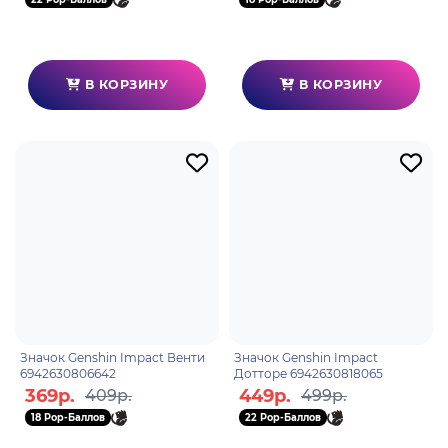
В КОРЗИНУ
В КОРЗИНУ
Значок Genshin Impact Венти
Значок Genshin Impact
6942630806642
Дотторе 6942630818065
369р.
449р.
409р.
499р.
18 Pop-Баллов
22 Pop-Баллов