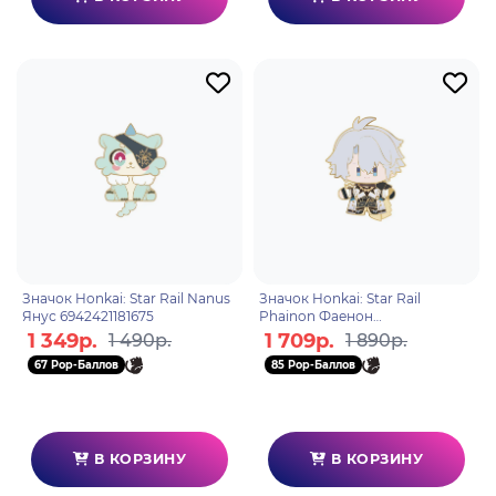
Значок Honkai: Star Rail Nanus
Значок Honkai: Star Rail
Янус 6942421181675
Phainon Фаенон
6942421198758
1 349р.
1 709р.
1 490р.
1 890р.
67 Pop-Баллов
85 Pop-Баллов
В КОРЗИНУ
В КОРЗИНУ