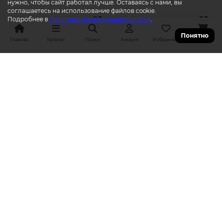
нужно, чтобы сайт работал лучше. Оставаясь с нами, вы
соглашаетесь на использование файлов cookie.
Подробнее в
Политике конфиденциальности
.
Понятно
Главная
Каталог
Поиск
Аккаунт
Избранное
Корзина
Значок Genshin Impact
Значок Genshin Impact
Коломбина Nod-Krai Themed
Невиллет 6942630813787
Series 6942630812513
349р.
309р.
390р.
349р.
17 Pop-Баллов
15 Pop-Баллов
В КОРЗИНУ
В КОРЗИНУ