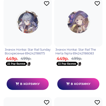
Значок Honkai: Star Rail Sunday
Значок Honkai: Star Rail The
Воскресенье 6942421186175
Herta Герта 6942421186083
449р.
449р.
499р.
499р.
22 Pop-Баллов
22 Pop-Баллов
В КОРЗИНУ
В КОРЗИНУ