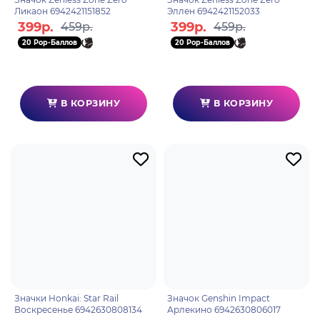
Ликаон 6942421151852
Эллен 6942421152033
399р.
399р.
459р.
459р.
20 Pop-Баллов
20 Pop-Баллов
В КОРЗИНУ
В КОРЗИНУ
Значки Honkai: Star Rail
Значок Genshin Impact
Воскресенье 6942630808134
Арлекино 6942630806017