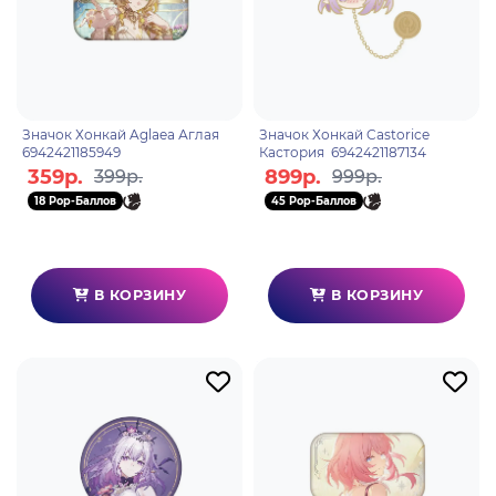
Значок Хонкай Aglaea Аглая
Значок Хонкай Castorice
6942421185949
Кастория 6942421187134
359р.
899р.
399р.
999р.
18 Pop-Баллов
45 Pop-Баллов
В КОРЗИНУ
В КОРЗИНУ