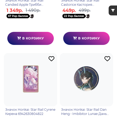
Значок Honkai: Star Rail
Значок Honkai: Star Rail
Candied Apple Трибби
Castorice Кастория
6942421181644
6942421185918
1 349р.
449р.
1 490р.
499р.
67 Pop-Баллов
22 Pop-Баллов
В КОРЗИНУ
В КОРЗИНУ
Значок Honkai: Star Rail Cyrene
Значок Honkai: Star Rail Dan
Кирена 6942630804822
Heng • Imbibitor Lunae Дань