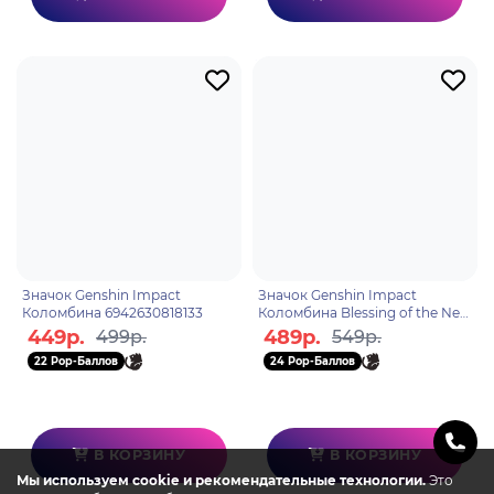
Значок Genshin Impact
Значок Genshin Impact
Коломбина 6942630818133
Коломбина Blessing of the New
Moon Series 6942630809629
449р.
489р.
499р.
549р.
22 Pop-Баллов
24 Pop-Баллов
В КОРЗИНУ
В КОРЗИНУ
Мы используем cookie и рекомендательные технологии.
Это