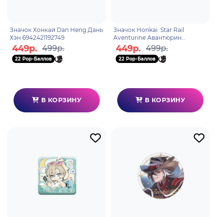
Значок Хонкай Dan Heng Дань
Значок Honkai: Star Rail
Хэн 6942421192749
Aventurine Авантюрин
6942421191551
449р.
449р.
499р.
499р.
22 Pop-Баллов
22 Pop-Баллов
В КОРЗИНУ
В КОРЗИНУ