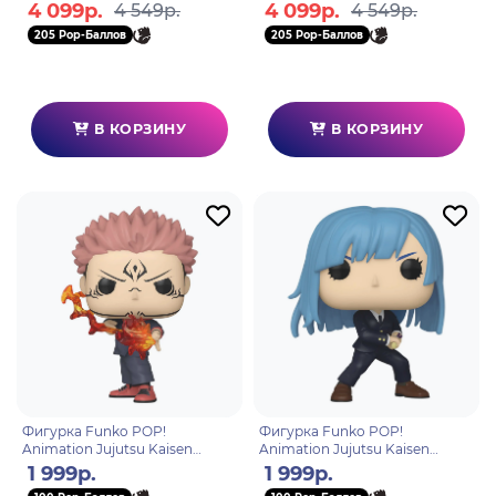
Combination Battle 3 Nobara
Kata Maki Zenin Маки 15см
4 099р.
4 099р.
4 549р.
4 549р.
Kugisaki 11см BP19700P
BP19812P
205 Pop-Баллов
205 Pop-Баллов
В КОРЗИНУ
В КОРЗИНУ
Фигурка Funko POP!
Фигурка Funko POP!
Animation Jujutsu Kaisen
Animation Jujutsu Kaisen
Ryomen Sukuna (Fire Arrow)
Kasumi Miwa (1642) 80279
1 999р.
1 999р.
(1887) 85322