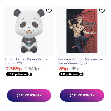
Плюш Jujutsu Kaisen Panda
Блокнот A6. 40л. Магическая
20см 183702
битва Ремен Сукун
2 389р.
89р.
2 649р.
99р.
119 Pop-Баллов
4 Pop-Баллов
В КОРЗИНУ
В КОРЗИНУ