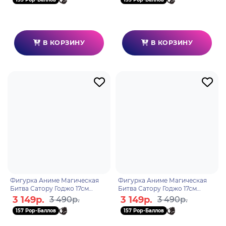
В КОРЗИНУ
В КОРЗИНУ
Фигурка Аниме Магическая
Фигурка Аниме Магическая
Битва Сатору Годжо 17см
Битва Сатору Годжо 17см
BP18542P
BP18730P
3 149р.
3 149р.
3 490р.
3 490р.
157 Pop-Баллов
157 Pop-Баллов