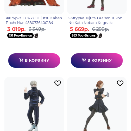
Фигурка FURYU Jujutsu Kaisen
Фигурка Jujutsu Kaisen Jukon
Puchi Nue 4580736400184
No Kata Nobara Kugisaki
4983164194630
3 019р.
5 669р.
3 349р.
6 299р.
151 Pop-Баллов
283 Pop-Баллов
В КОРЗИНУ
В КОРЗИНУ