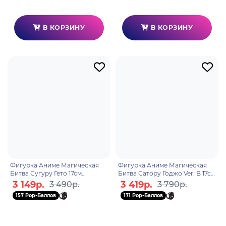
В КОРЗИНУ
В КОРЗИНУ
Фигурка Аниме Магическая
Фигурка Аниме Магическая
Битва Сугуру Гето 17см
Битва Сатору Годжо Ver. B 17см
BP18930P
BP19580P
3 149р.
3 419р.
3 490р.
3 790р.
157 Pop-Баллов
171 Pop-Баллов