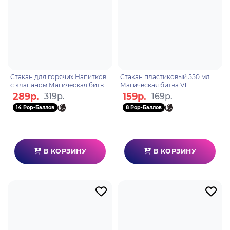
Стакан для горячих Напитков
Стакан пластиковый 550 мл.
с клапаном Магическая битва
Магическая битва V1
450мл.
289р.
159р.
319р.
169р.
14 Pop-Баллов
8 Pop-Баллов
В КОРЗИНУ
В КОРЗИНУ