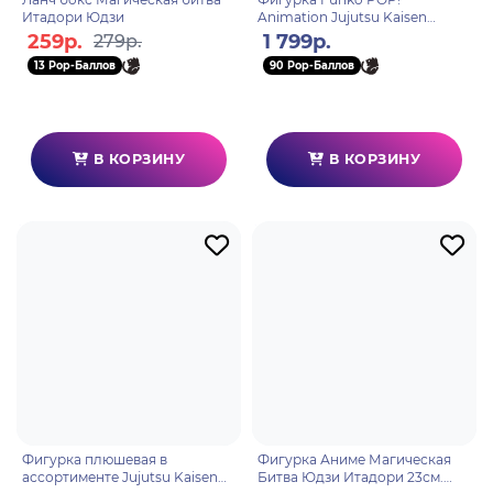
Итадори Юдзи
Animation Jujutsu Kaisen
Nobara Kugisaki (1113) 61361
259р.
1 799р.
279р.
13 Pop-Баллов
90 Pop-Баллов
В КОРЗИНУ
В КОРЗИНУ
Фигурка плюшевая в
Фигурка Аниме Магическая
ассортименте Jujutsu Kaisen
Битва Юдзи Итадори 23см.