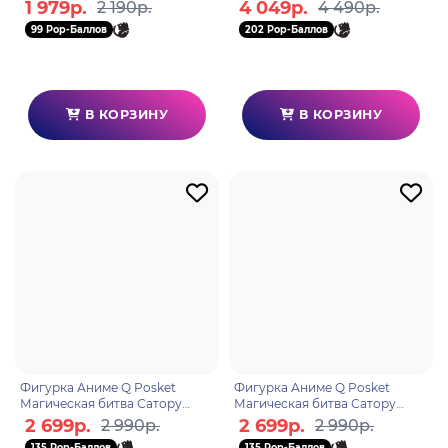
Cat Ear Plush 1 шт 32431
BP29631P
1 979р.
4 049р.
2 190р.
4 490р.
99 Pop-Баллов
202 Pop-Баллов
В КОРЗИНУ
В КОРЗИНУ
Фигурка Аниме Q Posket
Фигурка Аниме Q Posket
Магическая битва Сатору
Магическая битва Сатору
Годжо A 14см BP18539P
Годжо B 14см BP18540P
2 699р.
2 699р.
2 990р.
2 990р.
135 Pop-Баллов
135 Pop-Баллов