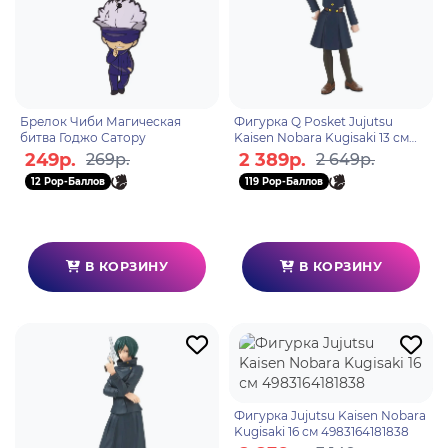
Брелок Чиби Магическая
Фигурка Q Posket Jujutsu
битва Годжо Сатору
Kaisen Nobara Kugisaki 13 см
4983164183733
249р.
2 389р.
269р.
2 649р.
12 Pop-Баллов
119 Pop-Баллов
В КОРЗИНУ
В КОРЗИНУ
Фигурка Jujutsu Kaisen Nobara
Kugisaki 16 см 4983164181838