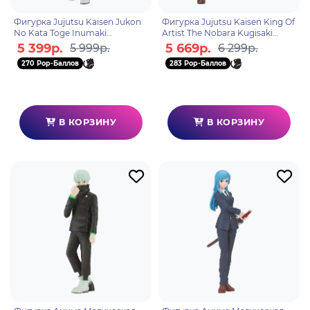
Фигурка Jujutsu Kaisen Jukon
Фигурка Jujutsu Kaisen King Of
No Kata Toge Inumaki
Artist The Nobara Kugisaki
4983164189292
4983164194661
5 399р.
5 669р.
5 999р.
6 299р.
270 Pop-Баллов
283 Pop-Баллов
В КОРЗИНУ
В КОРЗИНУ