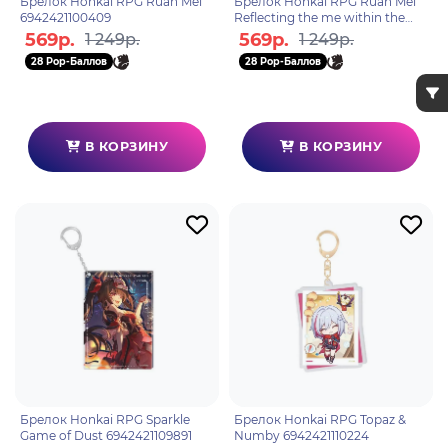
Брелок Honkai RPG Ruan Mei
Брелок Honkai RPG Ruan Mei
6942421100409
Reflecting the me within the
mirror 6976525009658
569р.
569р.
1 249р.
1 249р.
28 Pop-Баллов
28 Pop-Баллов
В КОРЗИНУ
В КОРЗИНУ
Брелок Honkai RPG Sparkle
Брелок Honkai RPG Topaz &
Game of Dust 6942421109891
Numby 6942421110224