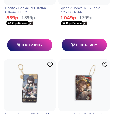
Брелок Honkai RPG Kafka
Брелок Honkai RPG Kafka
6942421100157
6976068148449
859р.
1 049р.
1 899р.
1 399р.
43 Pop-Баллов
52 Pop-Баллов
В КОРЗИНУ
В КОРЗИНУ