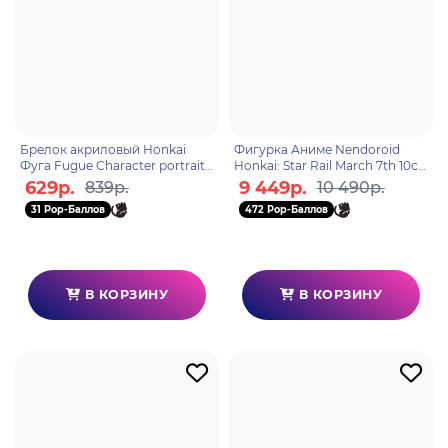
Брелок акриловый Honkai
Фигурка Аниме Nendoroid
Фуга Fugue Character portrait
Honkai: Star Rail March 7th 10см
series acrylic 55539
4580590192973
629р.
9 449р.
839р.
10 490р.
31 Pop-Баллов
472 Pop-Баллов
В КОРЗИНУ
В КОРЗИНУ