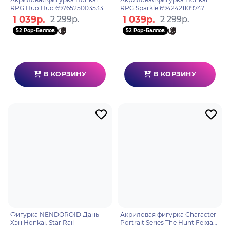
RPG Huo Huo 6976525003533
RPG Sparkle 6942421109747
1 039р.
1 039р.
2 299р.
2 299р.
52 Pop-Баллов
52 Pop-Баллов
В КОРЗИНУ
В КОРЗИНУ
Фигурка NENDOROID Дань
Акриловая фигурка Character
Хэн Honkai: Star Rail
Portrait Series The Hunt Feixiao