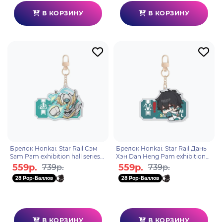
В КОРЗИНУ
В КОРЗИНУ
Брелок Honkai: Star Rail Сэм
Брелок Honkai: Star Rail Дань
Sam Pam exhibition hall series
Хэн Dan Heng Pam exhibition
35463
hall series 03229
559р.
559р.
739р.
739р.
28 Pop-Баллов
28 Pop-Баллов
В КОРЗИНУ
В КОРЗИНУ