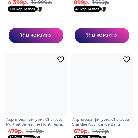
6942421145813
4 399р.
899р.
10 990р.
1 999р.
220 Pop-Баллов
45 Pop-Баллов
В КОРЗИНУ
В КОРЗИНУ
Акриловая фигурка Character
Акриловая фигурка Character
Portrait Series The Hunt Feixiao
Standee Abundance Bailu
6942421145844
6975628249879
479р.
679р.
1 049р.
1 499р.
24 Pop-Баллов
34 Pop-Баллов