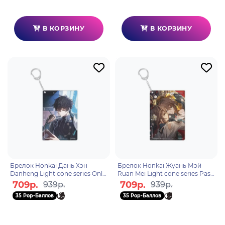
В КОРЗИНУ
В КОРЗИНУ
Брелок Honkai Дань Хэн
Брелок Honkai Жуань Мэй
Danheng Light cone series Only
Ruan Mei Light cone series Past
Silence Remains 46438
Self in Mirror 46414
709р.
709р.
939р.
939р.
35 Pop-Баллов
35 Pop-Баллов