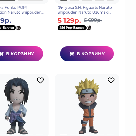
ка Funko POP!
Фигурка S.H. Figuarts Naruto
ion Naruto Shippuden
Shippuden Naruto Uzumaki
 (1660) 80254
(Best Selection) (New Package
99р.
5 129р.
5 699р.
Ver.) 618771
p-Баллов
256 Pop-Баллов
В КОРЗИНУ
В КОРЗИНУ