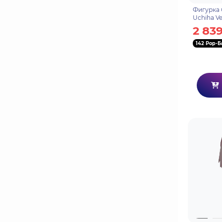
Фигурка 
Uchiha Ve
Shippude
2 839
142 Pop-Б