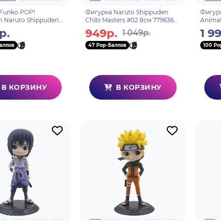
Funko POP!
Фигурка Naruto Shippuden
Фигур
n Naruto Shippuden
Chibi Masters #02 8см 779636
Animat
aka (1506) 75528
ассортимент
Temari
р.
949р.
1 9
1 049р.
аллов
47 Pop-Баллов
100 Po
В КОРЗИНУ
В КОРЗИНУ