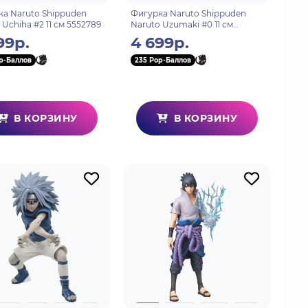
а Naruto Shippuden
Фигурка Naruto Shippuden
 Uchiha #2 11 см 5552789
Naruto Uzumaki #0 11 см
552888
99р.
4 699р.
p-Баллов
235 Pop-Баллов
В КОРЗИНУ
В КОРЗИНУ