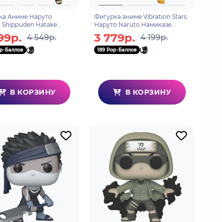
ка Аниме Наруто
Фигурка аниме Vibration Stars
 Shippuden Hatake
Наруто Naruto Намиказе
i Какаши Хатаке
Минато Namikaze Minato 3
99р.
3 779р.
4 549р.
4 199р.
reme 13см BP19782P
14см 85550
p-Баллов
189 Pop-Баллов
В КОРЗИНУ
В КОРЗИНУ