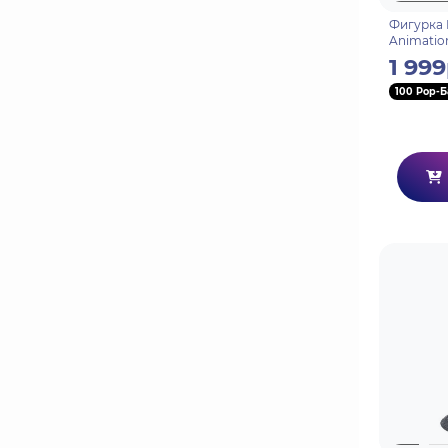
Фигурка 
Animatio
Ino Yaman
1 999
100 Pop-Б