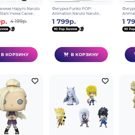
аниме Наруто Naruto
Фигурка Funko POP!
Фигур
 Stars Учиха Саске
Animation Naruto Naruto
Animat
suke 14см 85512
Uzumaki (1963) 80341
Momoch
р.
1 799р.
1 7
4 199р.
аллов
90 Pop-Баллов
90 Pop
В КОРЗИНУ
В КОРЗИНУ