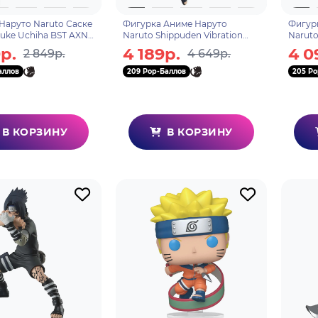
Наруто Naruto Саске
Фигурка Аниме Наруто
Фигур
suke Uchiha BST AXN
Naruto Shippuden Vibration
Naruto
Stars Namikaze Minato Минато
Kakash
р.
4 189р.
4 0
2 849р.
4 649р.
Намиказе 18см BP88032P
Effect
аллов
209 Pop-Баллов
205 Po
В КОРЗИНУ
В КОРЗИНУ