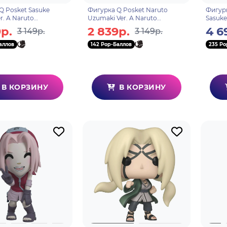
Q Posket Sasuke
Фигурка Q Posket Naruto
Фигурк
r. A Naruto
Uzumaki Ver. A Naruto
Sasuke
n 14 см BP18709
Shippuden 14 см BP18707
р.
2 839р.
4 6
3 149р.
3 149р.
аллов
142 Pop-Баллов
235 Po
В КОРЗИНУ
В КОРЗИНУ