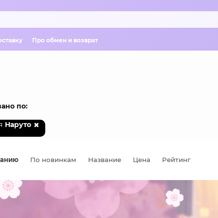
оставку
Про обмен и возврат
ано по:
я
Наруто
чанию
По новинкам
Название
Цена
Рейтинг