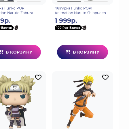
ка Funko POP!
Фигурка Funko POP!
ion Naruto Zabuza
Animation Naruto Shippuden
i (1967) 80344
Shino Aburame (1509) 75530
99р.
1 999р.
-Баллов
100 Pop-Баллов
В КОРЗИНУ
В КОРЗИНУ