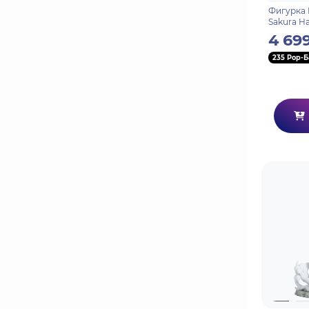
Фигурка 
Sakura Ha
4 69
235 Pop-Б