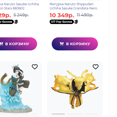
а Naruto Sasuke Uchiha
Фигурка Naruto Shippuden
ion Stars 883602
Uchiha Sasuke Grandista Nero
197419
29р.
10 349р.
5 249р.
11 490р.
p-Баллов
517 Pop-Баллов
В КОРЗИНУ
В КОРЗИНУ