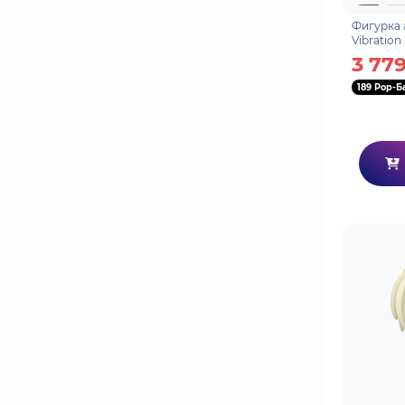
Фигурка 
Vibration
Uchiha Sa
3 779
189 Pop-Б