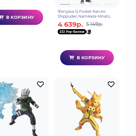
Фигурка Q Posket Naruto
Shippuden Namikaze Minato
В КОРЗИНУ
Ver. A 4983164192285
4 639р.
5 149р.
232 Pop-Баллов
В КОРЗИНУ