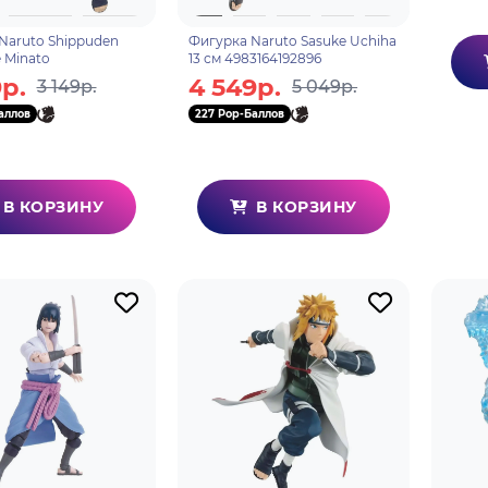
Naruto Shippuden
Фигурка Naruto Sasuke Uchiha
 Minato
13 см 4983164192896
р.
4 549р.
3 149р.
5 049р.
аллов
227 Pop-Баллов
В КОРЗИНУ
В КОРЗИНУ