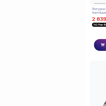
Фигурка 
Namikaze
2 839
142 Pop-Б