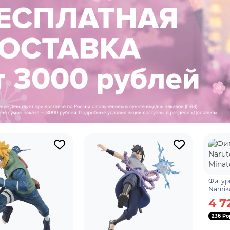
Фигурк
Namika
4 7
236 Po