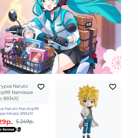
а Naruto Narutop99
ze Minato 893410
29р.
5 249р.
p-Баллов