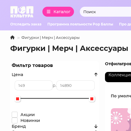
Каталог
Отследить заказ
Программа лояльности Pop Баллы
Про д
Фигурки | Мерч | Аксессуары
Фигурки | Мерч | Аксессуары
Отфильтров
Фильтр товаров
Цена
Коллекци
р.
По умол
Акции
Новинки
Бренд