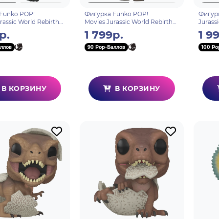
Funko POP!
Фигурка Funko POP!
Фигурк
rassic World Rebirth
Movies Jurassic World Rebirth
Jurass
atlus (1801) 86657
Titanosaurus (1799) 86660
Hatchl
р.
1 799р.
1 9
ллов
90 Pop-Баллов
100 Po
В КОРЗИНУ
В КОРЗИНУ