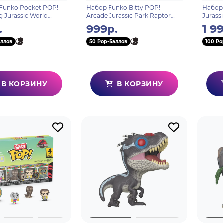
Funko Pocket POP!
Набор Funko Bitty POP!
Набор 
g Jurassic World
Arcade Jurassic Park Raptor
Jurass
tor (Easter) 89045
90117
Ellie+
.
999р.
1 9
urus (1
аллов
50 Pop-Баллов
100 Po
В КОРЗИНУ
В КОРЗИНУ