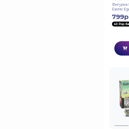
Фигурка 
Easter Eg
Velocirap
799р
40 Pop-Б