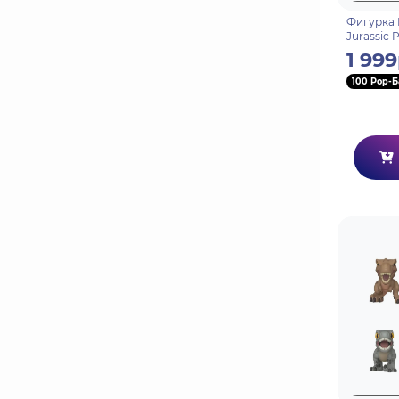
Фигурка 
Jurassic 
(1716) 759
1 999
100 Pop-Б