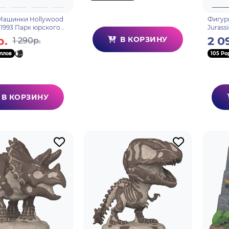
Машинки Hollywood
Фигурк
2 1993 Парк юрского
Jurass
Ford Explorer
Diloph
р.
2 0
В КОРЗИНУ
1 290р.
Park) 31956
32364
ллов
105 Po
В КОРЗИНУ