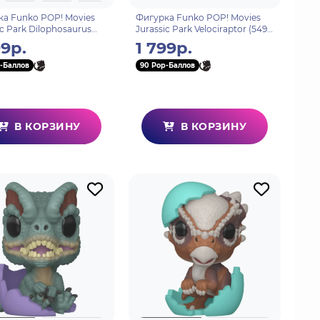
а Funko POP! Movies
Фигурка Funko POP! Movies
ic Park Dilophosaurus
Jurassic Park Velociraptor (549)
e (550) 26736
26735
99р.
1 799р.
-Баллов
90 Pop-Баллов
В КОРЗИНУ
В КОРЗИНУ