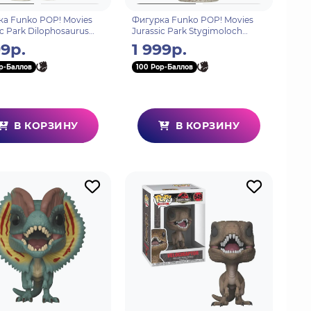
а Funko POP! Movies
Фигурка Funko POP! Movies
ic Park Dilophosaurus
Jurassic Park Stygimoloch
ing (1718) 75984
Hatchling (1719) 75985
99р.
1 999р.
p-Баллов
100 Pop-Баллов
В КОРЗИНУ
В КОРЗИНУ