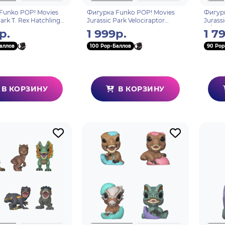
Funko POP! Movies
Фигурка Funko POP! Movies
Фигурк
Park T. Rex Hatchling
Jurassic Park Velociraptor
Jurass
86
Hatchling (1717) 75987
w/Chas
р.
1 999р.
1 7
аллов
100 Pop-Баллов
90 Pop
В КОРЗИНУ
В КОРЗИНУ