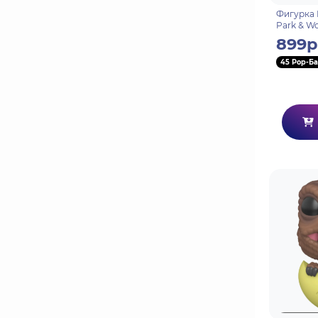
Фигурка F
Park & Wo
ассортим 
899р
45 Pop-Ба