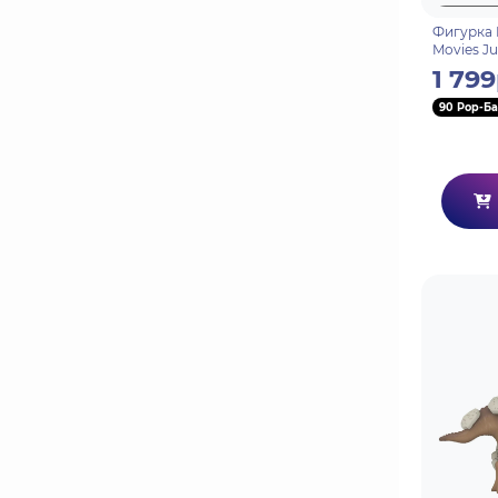
Фигурка 
Movies Ju
Quetzalco
1 799
90 Pop-Ба