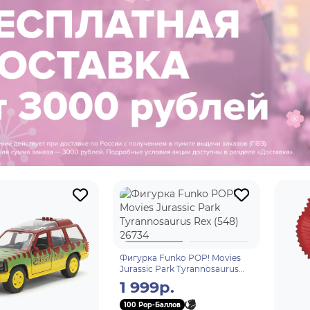
Фигурка Funko POP! Movies
Jurassic Park Tyrannosaurus
Rex (548) 26734
1 999р.
100 Pop-Баллов