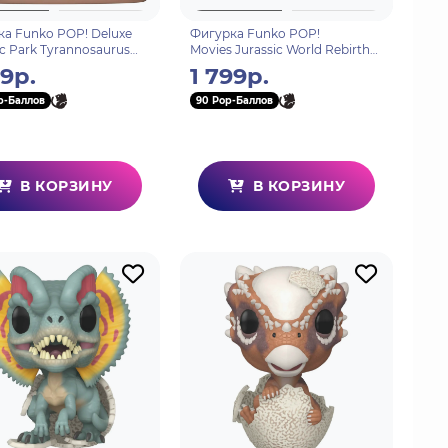
а Funko POP! Deluxe
Фигурка Funko POP!
ic Park Tyrannosaurus
Movies Jurassic World Rebirth
ates (Exc) (1775) 87171
Aquilops (1802) 86658
99р.
1 799р.
p-Баллов
90 Pop-Баллов
В КОРЗИНУ
В КОРЗИНУ