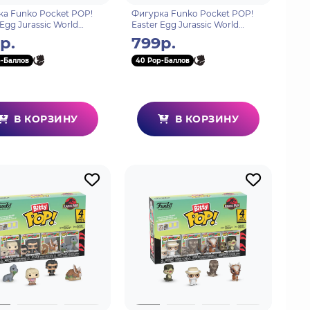
а Funko Pocket POP!
Фигурка Funko Pocket POP!
 Egg Jurassic World
Easter Egg Jurassic World
osaurus​ 89046
Stygimoloch 89047
р.
799р.
-Баллов
40 Pop-Баллов
В КОРЗИНУ
В КОРЗИНУ