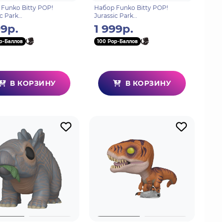
Funko Bitty POP!
Набор Funko Bitty POP!
ic Park
Jurassic Park
Ian+Triceratops+Brachiosa
John+Tyrannosaurus+Stygimol
99р.
1 999р.
 of 4) 4шт 92953
och+Velociraptor (1 of 4) 4шт
92954
p-Баллов
100 Pop-Баллов
В КОРЗИНУ
В КОРЗИНУ