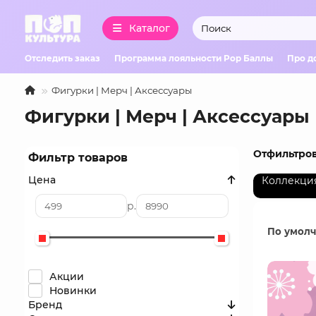
Каталог
Отследить заказ
Программа лояльности Pop Баллы
Про д
Фигурки | Мерч | Аксессуары
Фигурки | Мерч | Аксессуары
Отфильтров
Фильтр товаров
Цена
Коллекци
р.
По умол
Акции
Новинки
Бренд