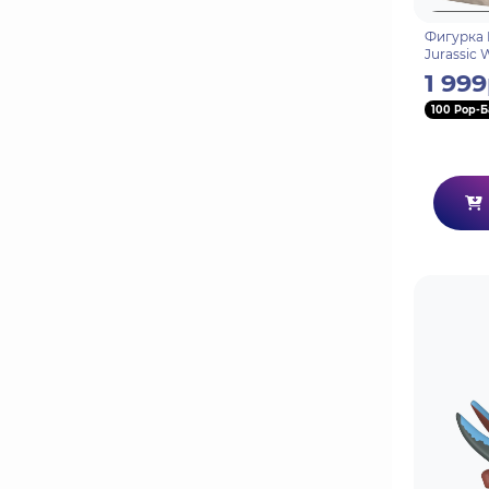
Фигурка 
Jurassic 
(Fossil) (
1 999
100 Pop-Б