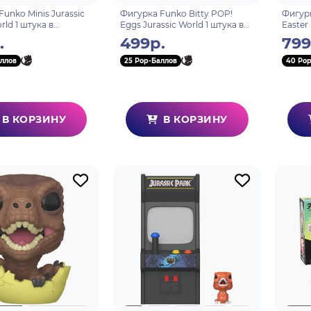
unko Minis Jurassic
Фигурка Funko Bitty POP!
Фигурк
rld 1 штука в
Eggs Jurassic World 1 штука в
Easter
(из 6) 87858
ассортименте (из 4) 89051
Diloph
.
499р.
799
ллов
25 Pop-Баллов
40 Pop
В КОРЗИНУ
В КОРЗИНУ