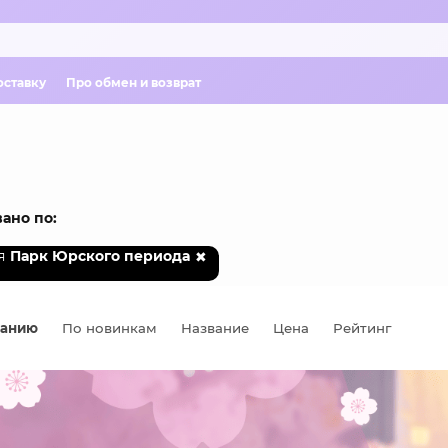
оставку
Про обмен и возврат
ано по:
я
Парк Юрского периода
чанию
По новинкам
Название
Цена
Рейтинг