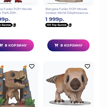
а Funko POP! Movies
Фигурка Funko POP! Movies
ic Park 25th
Jurassic World Dilophosaurus
osaurus (Red) (Exc) (550)
(Fossil) (1680) 80223
99р.
1 999р.
p-Баллов
100 Pop-Баллов
В КОРЗИНУ
В КОРЗИНУ