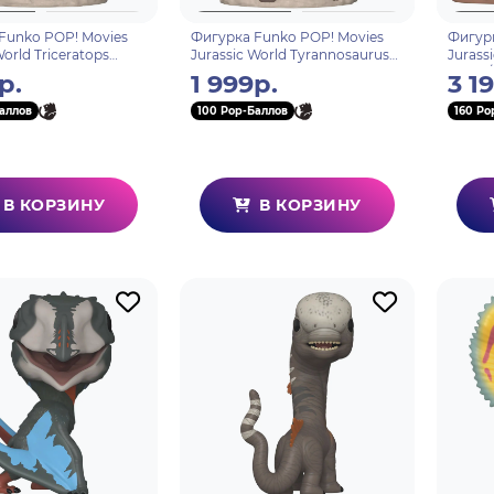
Funko POP! Movies
Фигурка Funko POP! Movies
Фигурк
World Triceratops
Jurassic World Tyrannosaurus
Jurass
1681) 80224
(Fossil) (1682) 80225
Rex w/G
р.
1 999р.
3 1
аллов
100 Pop-Баллов
160 Po
В КОРЗИНУ
В КОРЗИНУ