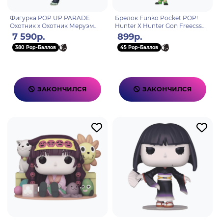
Фигурка POP UP PARADE
Брелок Funko Pocket POP!
Охотник х Охотник Меруэм
Hunter Х Hunter Gon Freecss
4580416948715
80350
7 590р.
899р.
380 Pop-Баллов
45 Pop-Баллов
ЗАКОНЧИЛСЯ
ЗАКОНЧИЛСЯ