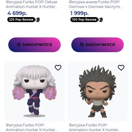
Фигурка Funko POP! Deluxe
Фигурка аниме Funko POP!
Animation Hunter Х Hunter
Охотник х Охотник Каллуто
Alluka Zoldyck (1728) 80349
Золдик
4 699р.
1 999р.
235 Pop-Баллов
100 Pop-Баллов
ЗАКОНЧИЛСЯ
ЗАКОНЧИЛСЯ
Фигурка Funko POP!
Фигурка Funko POP!
Animation Hunter Х Hunter
Animation Hunter Х Hunter