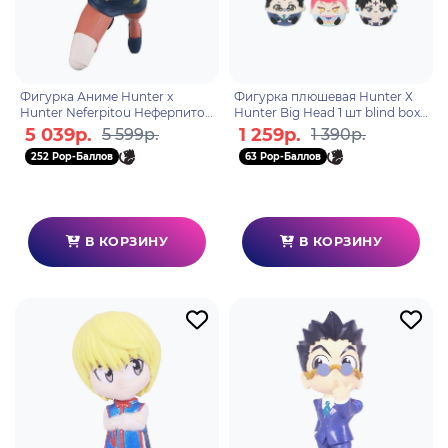
Фигурка Аниме Hunter x
Фигурка плюшевая Hunter Х
Hunter Neferpitou Неферпито
Hunter Big Head 1 шт blind box
16см BP29179P
N02008
5 039р.
1 259р.
5 599р.
1 390р.
252 Pop-Баллов
63 Pop-Баллов
В КОРЗИНУ
В КОРЗИНУ