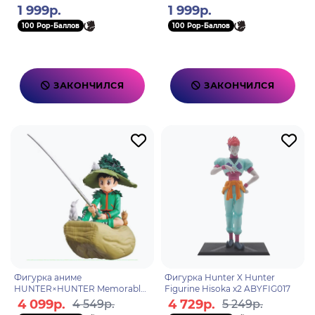
Silva Zoldyck (1727) 80348
Uvogin (1724) 80345
1 999р.
1 999р.
100 Pop-Баллов
100 Pop-Баллов
ЗАКОНЧИЛСЯ
ЗАКОНЧИЛСЯ
Фигурка аниме
Фигурка Hunter X Hunter
HUNTER×HUNTER Memorable
Figurine Hisoka x2 ABYFIG017
Saga Special Гон Фрикс Gon
4 099р.
4 729р.
4 549р.
5 249р.
11см 88049