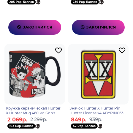
205 Pop-Баллов
236 Pop-Баллов
ЗАКОНЧИЛСЯ
ЗАКОНЧИЛСЯ
Кружка керамическая Hunter
Значок Hunter X Hunter Pin
X Hunter Mug 460 мл Gon's
Hunter License x4 ABYPIN063
group with box x2
2 069р.
849р.
2 299р.
939р.
ABYMUGA094
103 Pop-Баллов
42 Pop-Баллов