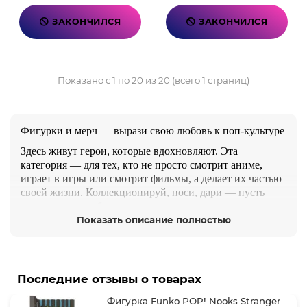
ЗАКОНЧИЛСЯ
ЗАКОНЧИЛСЯ
Показано с 1 по 20 из 20 (всего 1 страниц)
Фигурки и мерч — вырази свою любовь к поп-культуре
Здесь живут герои, которые вдохновляют. Эта
категория — для тех, кто не просто смотрит аниме,
играет в игры или смотрит фильмы, а делает их частью
своей жизни. Коллекционируй, носи, дари — пусть
твои увлечения будут рядом всегда.
Показать описание полностью
Что внутри:
Фигурки от Bandai, Funko, McFarlane, Good Smile,
Banpresto — по Demon Slayer, Jujutsu Kaisen, Genshin
Impact, Marvel, DC, Star Wars, The Witcher, Cyberpunk
Последние отзывы о товарах
2077 и другим
Фигурка Funko POP! Nooks Stranger