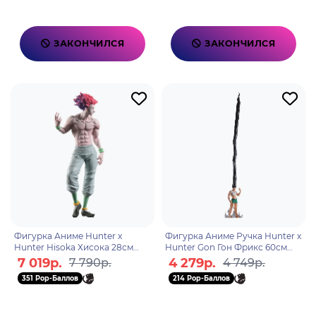
ЗАКОНЧИЛСЯ
ЗАКОНЧИЛСЯ
Фигурка Аниме Hunter x
Фигурка Аниме Ручка Hunter x
Hunter Hisoka Хисока 28см
Hunter Gon Гон Фрикс 60см
BP29180P
BP29178P
7 019р.
4 279р.
7 790р.
4 749р.
351 Pop-Баллов
214 Pop-Баллов