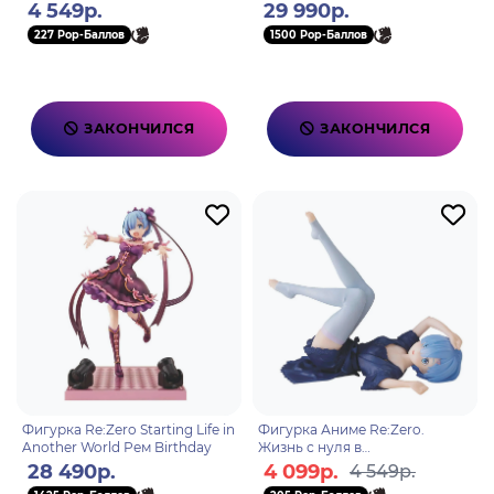
альтернативном мире
2021 4935228479238
4 549р.
29 990р.
Dianacht Couture Rem 20см.
227 Pop-Баллов
1500 Pop-Баллов
BP19325P
ЗАКОНЧИЛСЯ
ЗАКОНЧИЛСЯ
Фигурка Re:Zero Starting Life in
Фигурка Аниме Re:Zero.
Another World Рем Birthday
Жизнь с нуля в
альтернативном мире Relax
28 490р.
4 099р.
4 549р.
Time Rem 10см BP19771P