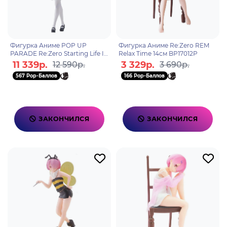
Фигурка Аниме POP UP
Фигурка Аниме Re:Zero REM
PARADE Re:Zero Starting Life In
Relax Time 14см BP17012P
Another World Ram 22см
11 339р.
3 329р.
12 590р.
3 690р.
4580590201293
567 Pop-Баллов
166 Pop-Баллов
ЗАКОНЧИЛСЯ
ЗАКОНЧИЛСЯ