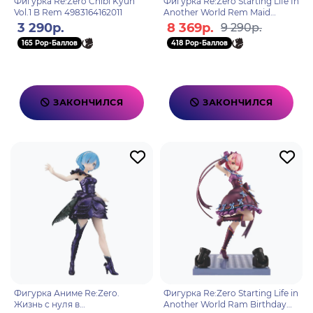
Фигурка Re:Zero Chibi Kyun
Фигурка Re:Zero Starting Life In
Vol.1 B Rem 4983164162011
Another World Rem Maid
Armour 4983164190830
3 290р.
8 369р.
9 290р.
165 Pop-Баллов
418 Pop-Баллов
ЗАКОНЧИЛСЯ
ЗАКОНЧИЛСЯ
Фигурка Аниме Re:Zero.
Фигурка Re:Zero Starting Life in
Жизнь с нуля в
Another World Ram Birthday