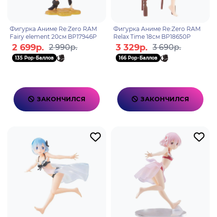
Фигурка Аниме Re:Zero RAM
Фигурка Аниме Re:Zero RAM
Fairy element 20см BP17946P
Relax Time 18см BP18650P
2 699р.
3 329р.
2 990р.
3 690р.
135 Pop-Баллов
166 Pop-Баллов
ЗАКОНЧИЛСЯ
ЗАКОНЧИЛСЯ