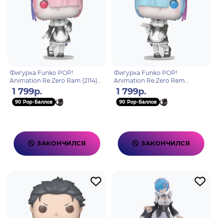
Фигурка Funko POP!
Фигурка Funko POP!
Animation Re:Zero Ram (2114)
Animation Re:Zero Rem
86512
w/Chase (2113) 86513
1 799р.
1 799р.
90 Pop-Баллов
90 Pop-Баллов
ЗАКОНЧИЛСЯ
ЗАКОНЧИЛСЯ