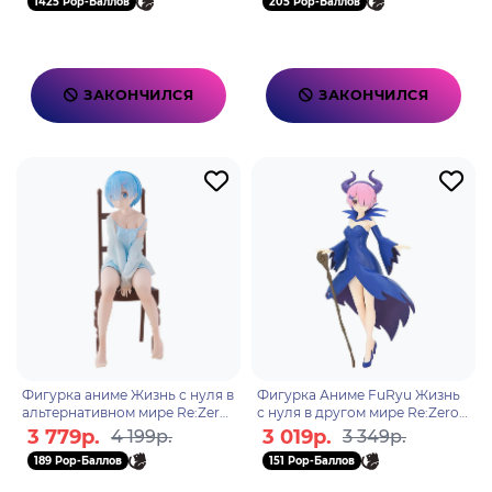
1425 Pop-Баллов
205 Pop-Баллов
ЗАКОНЧИЛСЯ
ЗАКОНЧИЛСЯ
Фигурка аниме Жизнь с нуля в
Фигурка Аниме FuRyu Жизнь
альтернативном мире Re:Zero
с нуля в другом мире Re:Zero
Starting Life In Another World
Рам Ram Sleeping Beauty 21см
3 779р.
3 019р.
4 199р.
3 349р.
Relax Time Р
4582655075566
189 Pop-Баллов
151 Pop-Баллов