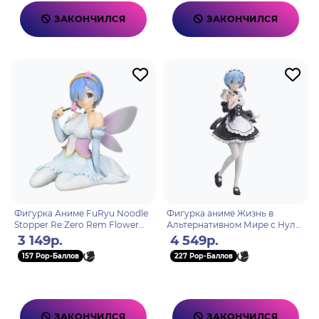
ЗАКОНЧИЛСЯ
ЗАКОНЧИЛСЯ
Фигурка Аниме FuRyu Noodle
Фигурка аниме Жизнь в
Stopper Re:Zero Rem Flower
Альтернативном Мире с Нуля
Fairy 20см 4582655074828
Re Zero Рэм Rem maid ver.
3 149р.
4 549р.
24см 87851
157 Pop-Баллов
227 Pop-Баллов
ЗАКОНЧИЛСЯ
ЗАКОНЧИЛСЯ