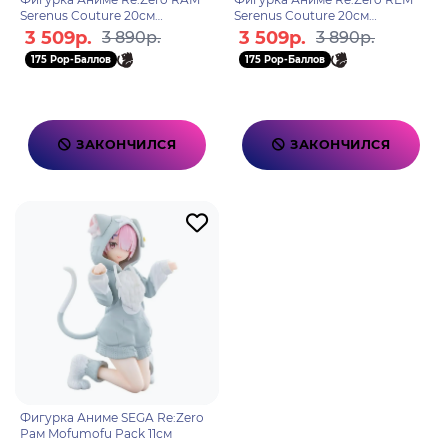
Serenus Couture 20см
Serenus Couture 20см
BP19541P
BP19542P
3 509р.
3 509р.
3 890р.
3 890р.
175 Pop-Баллов
175 Pop-Баллов
ЗАКОНЧИЛСЯ
ЗАКОНЧИЛСЯ
Фигурка Аниме SEGA Re:Zero
Рам Mofumofu Pack 11см