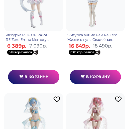
Фигурка POP UP PARADE
Фигурка аниме Рем Re:Zero
RE:Zero Emilia Memory
Жизнь с нуля Свадебная
4580416945356
Версия
6 389р.
16 649р.
7 090р.
18 490р.
Re:ZERO Starting Life in Anothe
319 Pop-Баллов
832 Pop-Баллов
r World Rem W
В КОРЗИНУ
В КОРЗИНУ