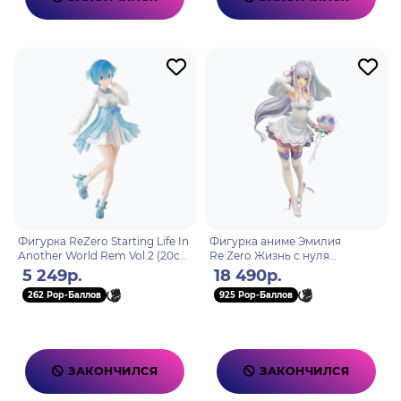
Фигурка ReZero Starting Life In
Фигурка аниме Эмилия
Another World Rem Vol.2 (20см)
Re:Zero Жизнь с нуля
(19018) 4983164190182
Свадебная Версия
5 249р.
18 490р.
Re:Zero Starting Life in Another
262 Pop-Баллов
925 Pop-Баллов
World Em
ЗАКОНЧИЛСЯ
ЗАКОНЧИЛСЯ