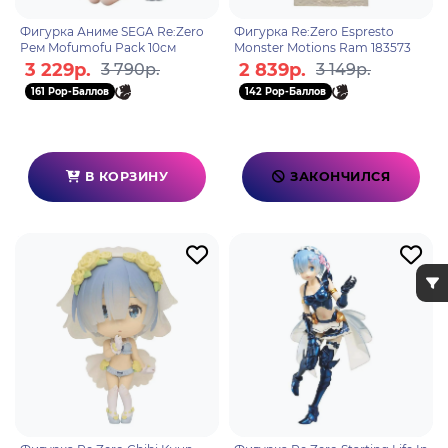
Фигурка Аниме SEGA Re:Zero
Фигурка Re:Zero Espresto
Рем Mofumofu Pack 10см
Monster Motions Ram 183573
3 229р.
2 839р.
3 790р.
3 149р.
161 Pop-Баллов
142 Pop-Баллов
В КОРЗИНУ
ЗАКОНЧИЛСЯ