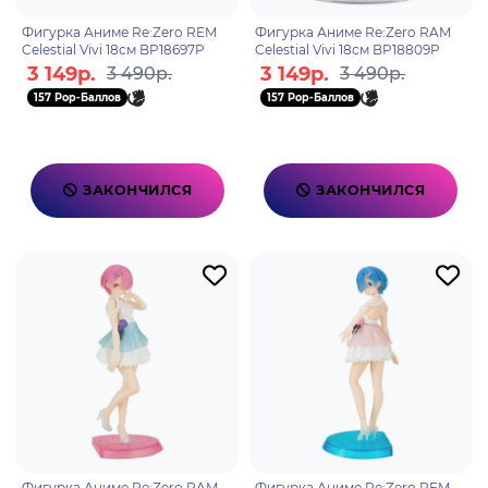
Фигурка Аниме Re:Zero REM
Фигурка Аниме Re:Zero RAM
Celestial Vivi 18см BP18697P
Celestial Vivi 18см BP18809P
3 149р.
3 149р.
3 490р.
3 490р.
157 Pop-Баллов
157 Pop-Баллов
ЗАКОНЧИЛСЯ
ЗАКОНЧИЛСЯ
Фигурка Аниме Re:Zero RAM
Фигурка Аниме Re:Zero REM