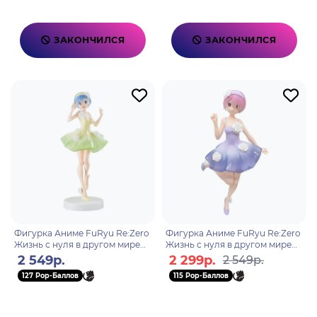
ЗАКОНЧИЛСЯ
ЗАКОНЧИЛСЯ
Фигурка Аниме FuRyu Re:Zero
Фигурка Аниме FuRyu Re:Zero
Жизнь с нуля в другом мире
Жизнь с нуля в другом мире
Рэм Triotryit Rem 21см
Рам Triotryit Ram 21см
2 549р.
2 299р.
2 549р.
4580736405462
4580736405479
127 Pop-Баллов
115 Pop-Баллов