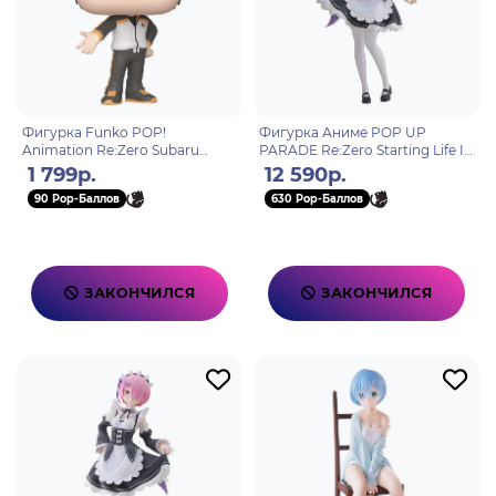
Фигурка Funko POP!
Фигурка Аниме POP UP
Animation Re:Zero Subaru
PARADE Re:Zero Starting Life In
Natsuki (2111) 86514
Another World Rem 22см
1 799р.
12 590р.
4580590201286
90 Pop-Баллов
630 Pop-Баллов
ЗАКОНЧИЛСЯ
ЗАКОНЧИЛСЯ