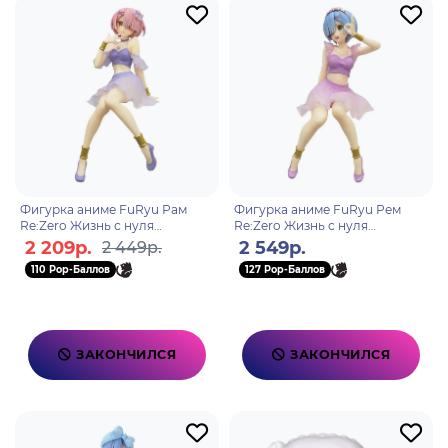
Фигурка аниме FuRyu Рам
Фигурка аниме FuRyu Рем
Re:Zero Жизнь с нуля
Re:Zero Жизнь с нуля
Twinkle Party Ram 458073640
Twinkle Party Rem 458073640
2 209р.
2 549р.
2 449р.
2508
2126
110 Pop-Баллов
127 Pop-Баллов
ЗАКОНЧИЛСЯ
ЗАКОНЧИЛСЯ