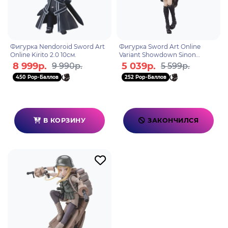
Фигурка Nendoroid Sword Art
Фигурка Sword Art Online
Online Kirito 2.0 10см.
Variant Showdown Sinon
4983164880373
8 999р.
5 039р.
9 990р.
5 599р.
450 Pop-Баллов
252 Pop-Баллов
В КОРЗИНУ
ЗАКОНЧИЛСЯ