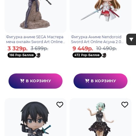
Фигурка аниме SEGA Мастера
Фигурка Аниме Nendoroid
меча онлайн Sword Art Online
Sword Art Online Асуна 2.0
Питоху 20см 40118
10см 4580590208674
3 329р.
9 449р.
3 699р.
10 490р.
166 Pop-Баллов
472 Pop-Баллов
В КОРЗИНУ
В КОРЗИНУ