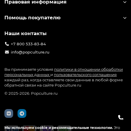
Правовая информация
такой, который запомнится
— Людей, создающих атмосферу любимой вселенной у
Помощь покупателю
себя дома, в комнате или на рабочем столе
Официальные лицензии — никаких подделок
Наши контакты
Быстрая доставка по России
Только то, что греет душу фанату
+7 800 533-83-84
info@popculture.ru
Твоя коллекция начинается здесь — с PopCulture.ru.
Вы принимаете условия
политики в отношении обработки
персональных данных
и
пользовательского соглашения
каждый раз, когда оставляете свои данные в любой форме
обратной связи на сайте Popculture.ru
© 2025-2026. Popculture.ru
Мы используем cookie и рекомендательные технологии.
Это