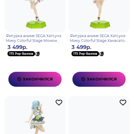
Фигурка аниме SEGA Хатсунэ
Фигурка аниме SEGA Хатсунэ
Мику Colorful Stage Момои
Мику Colorful Stage Ханасато
Аири Momoi Airi 16см 40767
Минори Hanasato Minori 16см
3 499р.
3 499р.
40743
175 Pop-Баллов
175 Pop-Баллов
ЗАКОНЧИЛСЯ
ЗАКОНЧИЛСЯ