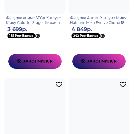
Фигурка аниме SEGA Хатсунэ
Фигурка Аниме Хатсунэ Мику
Мику Colorful Stage Шираиши
Hatsune Miku Evolve Clione 18
Ан Shiraishi An 16см 40842
см BP29174P
3 699р.
4 849р.
185 Pop-Баллов
242 Pop-Баллов
ЗАКОНЧИЛСЯ
ЗАКОНЧИЛСЯ