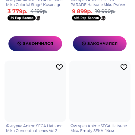
Miku Colorful Stage! Kusanagi
PARADE Hatsune Miku Psi Ver.
Nene 15см 4582733443492
L Size 23см. 4580590207172
3 779р.
9 899р.
4 199р.
10 990р.
189 Pop-Баллов
495 Pop-Баллов
ЗАКОНЧИЛСЯ
ЗАКОНЧИЛСЯ
Фигурка Anime SEGA Hatsune
Фигурка Anime SEGA Hatsune
Miku Conceptual series Vol.2
Miku Empty SEKAI 14см.