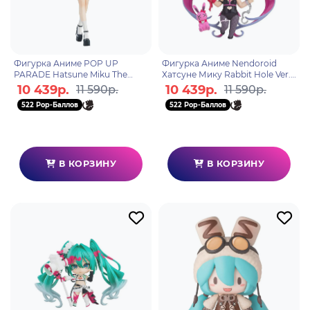
Фигурка Аниме POP UP
Фигурка Аниме Nendoroid
PARADE Hatsune Miku The
Хатсуне Мику Rabbit Hole Ver.
Vampire Ver. L 24см
10см 4580590208780
10 439р.
10 439р.
11 590р.
11 590р.
4580590204966
522 Pop-Баллов
522 Pop-Баллов
В КОРЗИНУ
В КОРЗИНУ