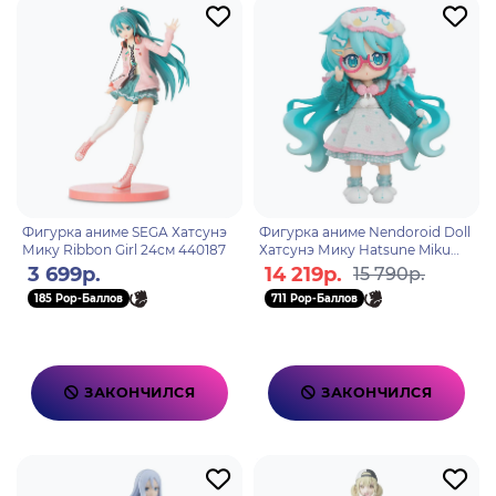
Фигурка аниме SEGA Хатсунэ
Фигурка аниме Nendoroid Doll
Мику Ribbon Girl 24см 440187
Хатсунэ Мику Hatsune Miku
Loungewear Outfit Ver 14см
3 699р.
14 219р.
15 790р.
00272
185 Pop-Баллов
711 Pop-Баллов
ЗАКОНЧИЛСЯ
ЗАКОНЧИЛСЯ