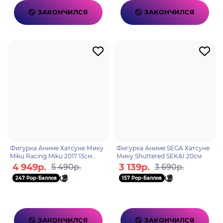
ЗАКОНЧИЛСЯ
ЗАКОНЧИЛСЯ
Фигурка Аниме Хатсуне Мику
Фигурка Аниме SEGA Хатсуне
Miku Racing Miku 2017 13см
Мику Shuttered SEKAI 20см
BP19400P
4 949р.
3 139р.
5 490р.
3 690р.
247 Pop-Баллов
157 Pop-Баллов
ЗАКОНЧИЛСЯ
ЗАКОНЧИЛСЯ