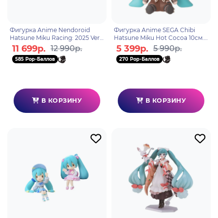
Фигурка Anime Nendoroid
Фигурка Anime SEGA Chibi
Hatsune Miku Racing: 2025 Ver.
Hatsune Miku Hot Cocoa 10см.
10см. 4571697183780
4582733445755
11 699р.
5 399р.
12 990р.
5 990р.
585 Pop-Баллов
270 Pop-Баллов
В КОРЗИНУ
В КОРЗИНУ