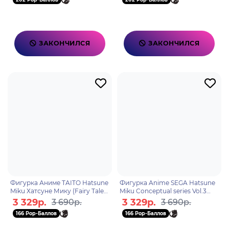
ЗАКОНЧИЛСЯ
ЗАКОНЧИЛСЯ
Фигурка Аниме TAITO Hatsune
Фигурка Anime SEGA Hatsune
Miku Хатсуне Мику (Fairy Tale
Miku Conceptual series Vol.3
Ver.) 17см 840342403806
18см. 4582733456133
3 329р.
3 329р.
3 690р.
3 690р.
166 Pop-Баллов
166 Pop-Баллов