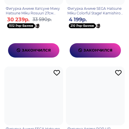
Фигурка Аниме Хатсуне Мику
Фигурка Аниме SEGA Hatsune
Hatsune Miku Rosuuri 27см
Miku Colorful Stage! Kamishiro
4571614654676
Rui 17см 4582733443508
30 239р.
4 199р.
33 590р.
1512 Pop-Баллов
210 Pop-Баллов
ЗАКОНЧИЛСЯ
ЗАКОНЧИЛСЯ
Фигурка Аниме SEGA Hatsune
Фигурка Anime POP UP