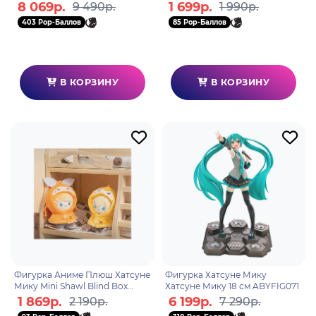
Ver. 10см
Nunu Doll Pendant Blind Box 1
8 069р.
1 699р.
9 490р.
1 990р.
шт 11 см
403 Pop-Баллов
85 Pop-Баллов
В КОРЗИНУ
В КОРЗИНУ
Фигурка Аниме Плюш Хатсуне
Фигурка Хатсуне Мику
Мику Mini Shawl Blind Box
Хатсуне Мику 18 см ABYFIG071
Series 1 шт 13 см
1 869р.
6 199р.
2 190р.
7 290р.