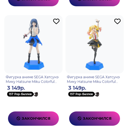
Фигурка аниме SEGA Хатсунэ
Фигурка аниме SEGA Хатсунэ
Мику Hatsune Miku Colorful
Мику Hatsune Miku Colorful
Stage! Хошино Ичика Hoshino
Stage! Тенма Саки Tenma Saki
3 149р.
3 149р.
Ichika 16см 33851
16см 33868
157 Pop-Баллов
157 Pop-Баллов
ЗАКОНЧИЛСЯ
ЗАКОНЧИЛСЯ