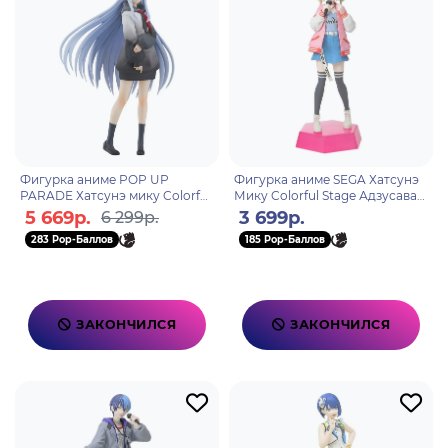
Фигурка аниме POP UP
Фигурка аниме SEGA Хатсунэ
PARADE Хатсунэ мику Colorful
Мику Colorful Stage Адзусава
Stage Канадэ Еисаки Kanade
Коханэ Azusawa Kohane 16см
5 669р.
3 699р.
6 299р.
Yoisaki 18см 01057
40835
283 Pop-Баллов
185 Pop-Баллов
ЗАКОНЧИЛСЯ
ЗАКОНЧИЛСЯ