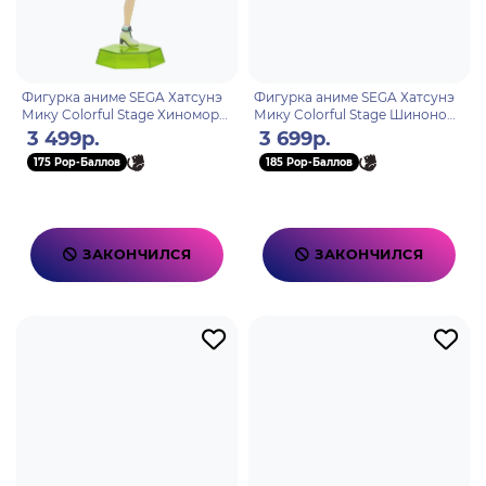
Фигурка аниме SEGA Хатсунэ
Фигурка аниме SEGA Хатсунэ
Мику Colorful Stage Хиномори
Мику Colorful Stage Шинономэ
Шизуку Hinomori Shizuku 16см
Акито Shinonome Akito 16см
3 499р.
3 699р.
40774
40859
175 Pop-Баллов
185 Pop-Баллов
ЗАКОНЧИЛСЯ
ЗАКОНЧИЛСЯ