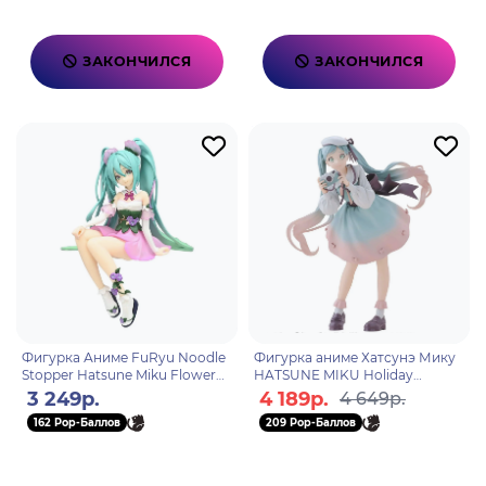
ЗАКОНЧИЛСЯ
ЗАКОНЧИЛСЯ
Фигурка Аниме FuRyu Noodle
Фигурка аниме Хатсунэ Мику
Stopper Hatsune Miku Flower
HATSUNE MIKU Holiday
Fairy Morning Glory 14см
Memories Camera 20см 87813
3 249р.
4 189р.
4 649р.
4582655074477
162 Pop-Баллов
209 Pop-Баллов