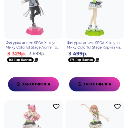
Фигурка аниме SEGA Хатсунэ
Фигурка аниме SEGA Хатсунэ
Мику Colorful Stage Аояги Тоя
Мику Colorful Stage Киритани
Aoyagi Toya 16см 40866
Харука Kiritani Haruka 16см
3 329р.
3 499р.
3 699р.
40750
166 Pop-Баллов
175 Pop-Баллов
ЗАКОНЧИЛСЯ
ЗАКОНЧИЛСЯ