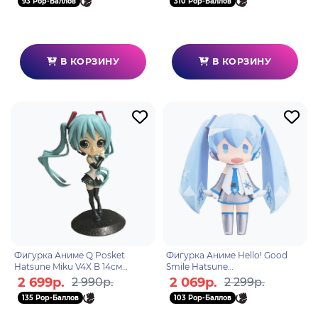
93 Pop-Баллов
310 Pop-Баллов
В КОРЗИНУ
В КОРЗИНУ
Фигурка Аниме Q Posket
Фигурка Аниме Hello! Good
Hatsune Miku V4X B 14см
Smile Hatsune
BP18912P
Miku Snow Miku 10см
2 699р.
2 069р.
2 990р.
2 299р.
4580416928588
135 Pop-Баллов
103 Pop-Баллов