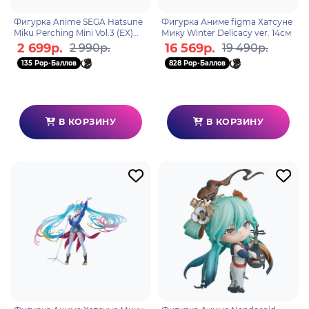
Фигурка Anime SEGA Hatsune
Фигурка Аниме figma Хатсуне
Miku Perching Mini Vol.3 (EX)
Мику Winter Delicacy ver. 14см
Figure 1шт. 5см. 4582733456126
2 699р.
16 569р.
2 990р.
19 490р.
135 Pop-Баллов
828 Pop-Баллов
В КОРЗИНУ
В КОРЗИНУ