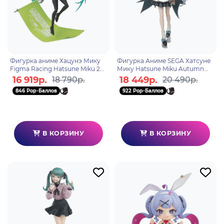
Фигурка аниме Хацунэ Мику
Фигурка Аниме SEGA Хатсуне
Figma Racing Hatsune Miku 20
Мику Hatsune Miku Autumn
22 Ver. 4580590129634
Outing 22см 4582733437866
16 919р.
18 449р.
18 790р.
20 490р.
846 Pop-Баллов
922 Pop-Баллов
В КОРЗИНУ
В КОРЗИНУ