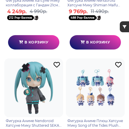
Фигурка Аниме Хатсуне Мику
Фигурка Аниме Nendoroid
коллаборация с Гандам 21см
Хатсуне Мику Shimian Maifu
BP30087P
Ver. 10см
4 249р.
9 769р.
4 990р.
11 490р.
212 Pop-Баллов
488 Pop-Баллов
В КОРЗИНУ
В КОРЗИНУ
Фигурка Аниме Nendoroid
Фигурка Аниме Плюш Хатсуне
Хатсуне Мику Shuttered SEKAI
Мику Song of the Tides Plush