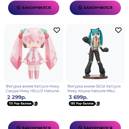
ЗАКОНЧИЛСЯ
ЗАКОНЧИЛСЯ
Фигурка аниме Хатсунэ Мику
Фигурка аниме SEGA Хатсунэ
Сакура Мику HELLO! Hatsune
Мику Кошка Hatsune Miku
Miku Sakura Miku 10см 00814
Project DIVA Hatsune Miku
2 299р.
3 699р.
Kitty Cat 23см 40248
115 Pop-Баллов
185 Pop-Баллов
ЗАКОНЧИЛСЯ
ЗАКОНЧИЛСЯ