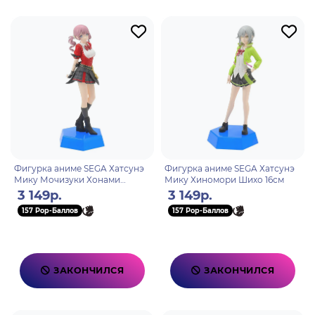
Фигурка аниме SEGA Хатсунэ
Фигурка аниме SEGA Хатсунэ
Мику Мочизуки Хонами
Мику Хиномори Шихо 16см
Honami 16 см
3 149р.
3 149р.
157 Pop-Баллов
157 Pop-Баллов
ЗАКОНЧИЛСЯ
ЗАКОНЧИЛСЯ