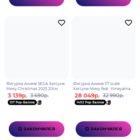
Фигурка Аниме SEGA Хатсуне
Фигурка Аниме 1/7 scale
Мику Christmas 2025 20см
Хатсуне Мику feat. Yoneyama
Mai 34см
3 139р.
28 049р.
3 690р.
32 990р.
157 Pop-Баллов
1402 Pop-Баллов
ЗАКОНЧИЛСЯ
ЗАКОНЧИЛСЯ