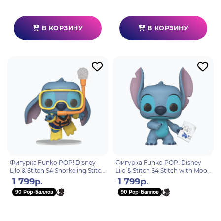
В КОРЗИНУ
В КОРЗИНУ
Фигурка Funko POP! Disney
Фигурка Funko POP! Disney
Lilo & Stitch S4 Snorkeling Stitch
Lilo & Stitch S4 Stitch with Mood
(1742) 90343
Chart w/Chase (1744) 90345
1 799р.
1 799р.
90 Pop-Баллов
90 Pop-Баллов