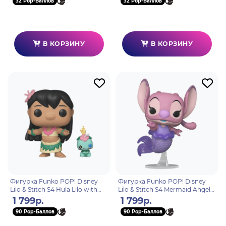
32 Pop-Баллов
32 Pop-Баллов
В КОРЗИНУ
В КОРЗИНУ
Фигурка Funko POP! Disney
Фигурка Funko POP! Disney
Lilo & Stitch S4 Hula Lilo with
Lilo & Stitch S4 Mermaid Angel
Scrump (1741) 90342
(1743) 90344
1 799р.
1 799р.
90 Pop-Баллов
90 Pop-Баллов