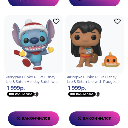
Фигурка Funko POP! Disney
Фигурка Funko POP! Disney
Lilo & Stitch Holiday Stitch with
Lilo & Stitch Lilo with Pudge
Hat (1503) 80037
(1047) 55621
1 999р.
1 999р.
100 Pop-Баллов
100 Pop-Баллов
ЗАКОНЧИЛСЯ
ЗАКОНЧИЛСЯ