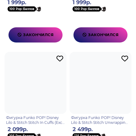
6555
1 999р.
1 999р.
100 Pop-Баллов
100 Pop-Баллов
ЗАКОНЧИЛСЯ
ЗАКОНЧИЛСЯ
Фигурка Funko POP! Disney
Фигурка Funko POP! Disney
Lilo & Stitch Stitch In Cuffs (Exc)
Lilo & Stitch Stitch Unwrapping
(1235) 66486
Gift (Exc) (1522) 82860
2 099р.
2 499р.
105 Pop-Баллов
125 Pop-Баллов