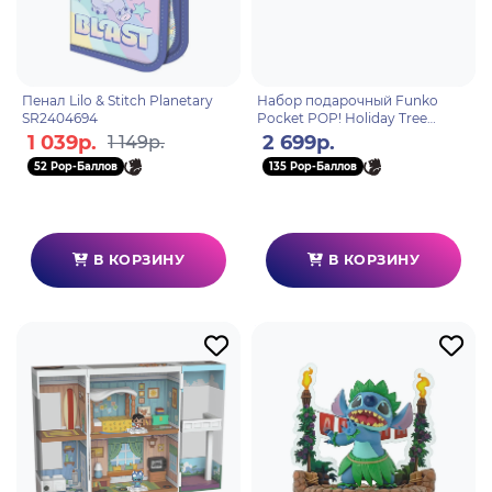
Пенал Lilo & Stitch Planetary
Набор подарочный Funko
SR2404694
Pocket POP! Holiday Tree
Disney Lilo & Stitch Stitch 4
1 039р.
2 699р.
1 149р.
фигурки 86092
52 Pop-Баллов
135 Pop-Баллов
В КОРЗИНУ
В КОРЗИНУ