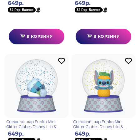
Stitch 626 Stitch 90668
Stitch Angel in Pineapple 90669
649р.
649р.
32 Pop-Баллов
32 Pop-Баллов
В КОРЗИНУ
В КОРЗИНУ
Снежный шар Funko Mini
Снежный шар Funko Mini
Glitter Globes Disney Lilo &
Glitter Globes Disney Lilo &
Stitch Sleeping Stitch 90670
Stitch Stitch in Pineapple 90671
649р.
649р.