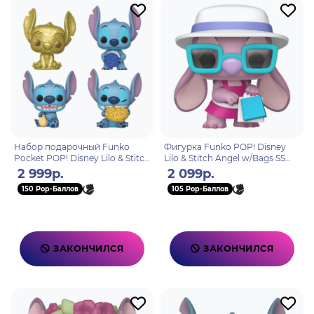
Набор подарочный Funko
Фигурка Funko POP! Disney
Pocket POP! Disney Lilo & Stitch
Lilo & Stitch Angel w/Bags SS
Stitch Hanukkah Dreidel Box 4
(Exc) (1574) 84936
2 999р.
2 099р.
фигурки 79952
150 Pop-Баллов
105 Pop-Баллов
ЗАКОНЧИЛСЯ
ЗАКОНЧИЛСЯ