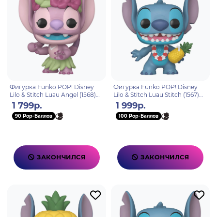
Фигурка Funko POP! Disney
Фигурка Funko POP! Disney
Lilo & Stitch Luau Angel (1568)
Lilo & Stitch Luau Stitch (1567)
86274
86275
1 799р.
1 999р.
90 Pop-Баллов
100 Pop-Баллов
ЗАКОНЧИЛСЯ
ЗАКОНЧИЛСЯ