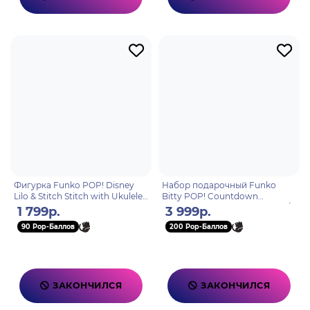
Фигурка Funko POP! Disney
Набор подарочный Funko
Lilo & Stitch Stitch with Ukulele
Bitty POP! Countdown
(1044) 55615
Calendar Disney Stitch (10 фиг/7
1 799р.
3 999р.
э/3 у/2 б/2 з) 87002
90 Pop-Баллов
200 Pop-Баллов
ЗАКОНЧИЛСЯ
ЗАКОНЧИЛСЯ