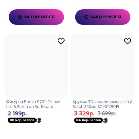
ЗАКОНЧИЛСЯ
ЗАКОНЧИЛСЯ
Фигурка Funko POP! Disney
Кружка 3D керамическая Lilo &
Lilo & Stitch on Surfboard
Stitch 350мл SCMG28019
SDCC25
2 199р.
3 329р.
3 699р.
110 Pop-Баллов
166 Pop-Баллов