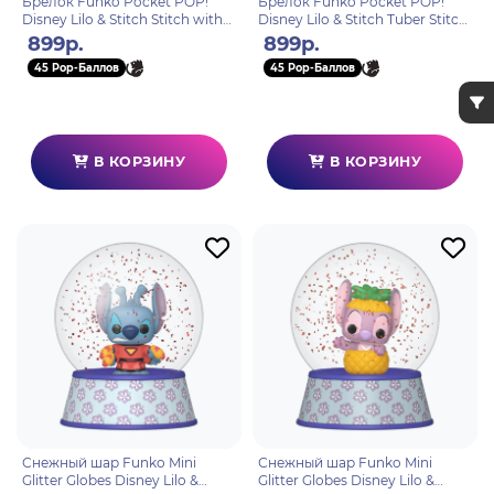
Брелок Funko Pocket POP!
Брелок Funko Pocket POP!
Disney Lilo & Stitch Stitch with
Disney Lilo & Stitch Tuber Stitch
mood chart (Deco) 91906
90674
899р.
899р.
45 Pop-Баллов
45 Pop-Баллов
В КОРЗИНУ
В КОРЗИНУ
Снежный шар Funko Mini
Снежный шар Funko Mini
Glitter Globes Disney Lilo &
Glitter Globes Disney Lilo &