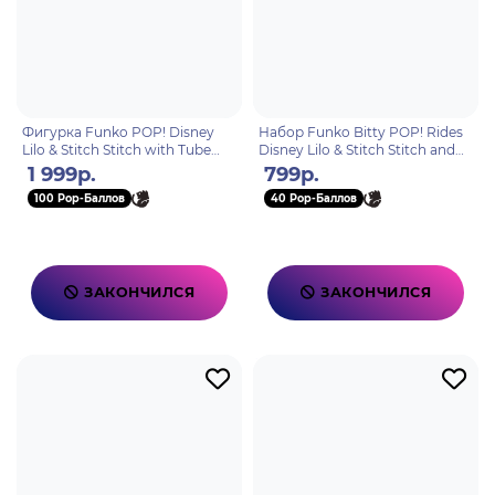
Фигурка Funko POP! Disney
Набор Funko Bitty POP! Rides
Lilo & Stitch Stitch with Tube
Disney Lilo & Stitch Stitch and
(1565) 86277
The Red One 85522
1 999р.
799р.
100 Pop-Баллов
40 Pop-Баллов
ЗАКОНЧИЛСЯ
ЗАКОНЧИЛСЯ