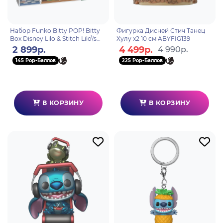
Набор Funko Bitty POP! Bitty
Фигурка Дисней Стич Танец
Box Disney Lilo & Stitch Lilo\'s
Хулу x2 10 см ABYFIG139
Home+Lilo+Stitch 85536
2 899р.
4 499р.
4 990р.
145 Pop-Баллов
225 Pop-Баллов
В КОРЗИНУ
В КОРЗИНУ