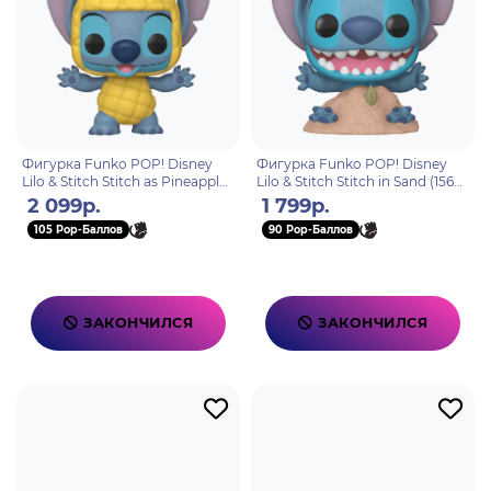
Фигурка Funko POP! Disney
Фигурка Funko POP! Disney
Lilo & Stitch Stitch as Pineapple
Lilo & Stitch Stitch in Sand (1566)
(SC) (Exc) (1570) 87208
86276
2 099р.
1 799р.
105 Pop-Баллов
90 Pop-Баллов
ЗАКОНЧИЛСЯ
ЗАКОНЧИЛСЯ