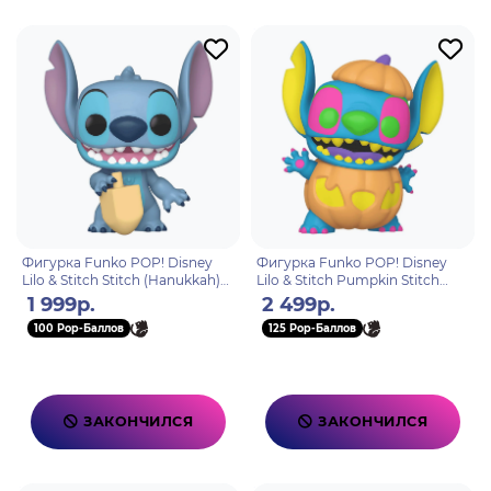
Фигурка Funko POP! Disney
Фигурка Funko POP! Disney
Lilo & Stitch Stitch (Hanukkah)
Lilo & Stitch Pumpkin Stitch
(1500) 79953
(BLKLT) (Exc) (1498) 81969
1 999р.
2 499р.
100 Pop-Баллов
125 Pop-Баллов
ЗАКОНЧИЛСЯ
ЗАКОНЧИЛСЯ