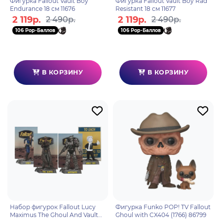
Фигурка Fallout Vault Boy
Фигурка Fallout Vault Boy Rad
Endurance 18 см 11676
Resistant 18 см 11677
2 119р.
2 119р.
2 490р.
2 490р.
106 Pop-Баллов
106 Pop-Баллов
В КОРЗИНУ
В КОРЗИНУ
Набор фигурок Fallout Lucy
Фигурка Funko POP! TV Fallout
Maximus The Ghoul And Vault
Ghoul with CX404 (1766) 86799