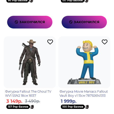
90 Pop-Баллов
157 Pop-Баллов
ЗАКОНЧИЛСЯ
ЗАКОНЧИЛСЯ
Фигурка Fallout The Ghoul TV
Фигурка Movie Maniacs Fallout
WV1 SSN2 18см 16137
Vault Boy v1 15см 787926141313
3 149р.
1 999р.
3 490р.
157 Pop-Баллов
100 Pop-Баллов