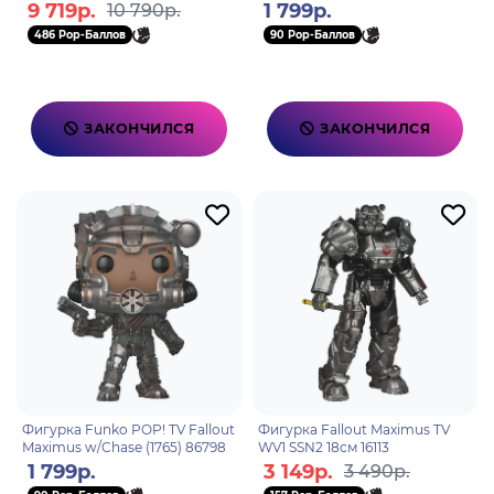
Boy 4PK 15см 140972
9 719р.
1 799р.
10 790р.
486 Pop-Баллов
90 Pop-Баллов
ЗАКОНЧИЛСЯ
ЗАКОНЧИЛСЯ
Фигурка Funko POP! TV Fallout
Фигурка Fallout Maximus TV
Maximus w/Chase (1765) 86798
WV1 SSN2 18см 16113
1 799р.
3 149р.
3 490р.