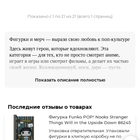
Показано с 1 по 21 из 21 (всего 1 страниц)
Фигурки и мерч — вырази свою любовь к поп-культуре
Здесь живут герои, которые вдохновляют. Эта
категория — для тех, кто не просто смотрит аниме,
играет в игры или смотрит фильмы, а делает их частью
своей жизни. Коллекционируй, носи, дари — пусть
твои увлечения будут рядом всегда.
Показать описание полностью
Что внутри:
Фигурки от Bandai, Funko, McFarlane, Good Smile,
Banpresto — по Demon Slayer, Jujutsu Kaisen, Genshin
Impact, Marvel, DC, Star Wars, The Witcher, Cyberpunk
Последние отзывы о товарах
2077 и другим
Фигурка Funko POP! Nooks Stranger
Одежда и худи от Artplays, ABYstyle — стильные
Things Will in the Upside Down 86245
принты по Naruto, One Piece, Атака Титанов,
Упаковка отвратительная. Упаковали
Мстителям, Стражам Галактики
фигурки в хлипкую коробку не по