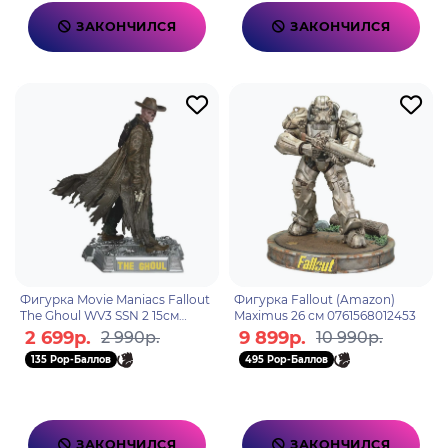
ЗАКОНЧИЛСЯ
ЗАКОНЧИЛСЯ
Фигурка Movie Maniacs Fallout
Фигурка Fallout (Amazon)
The Ghoul WV3 SSN 2 15см
Maximus 26 см 0761568012453
41269
2 699р.
9 899р.
2 990р.
10 990р.
135 Pop-Баллов
495 Pop-Баллов
ЗАКОНЧИЛСЯ
ЗАКОНЧИЛСЯ