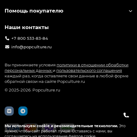
— Людей, создающих атмосферу любимой вселенной у
Помощь покупателю
себя дома, в комнате или на рабочем столе
Официальные лицензии — никаких подделок
Наши контакты
Быстрая доставка по России
Только то, что греет душу фанату
+7 800 533-83-84
info@popculture.ru
Твоя коллекция начинается здесь — с PopCulture.ru.
Вы принимаете условия
политики в отношении обработки
персональных данных
и
пользовательского соглашения
каждый раз, когда оставляете свои данные в любой форме
обратной связи на сайте Popculture.ru
© 2025-2026. Popculture.ru
Мы используем cookie и рекомендательные технологии.
Это
нужно, чтобы сайт работал лучше. Оставаясь с нами, вы
соглашаетесь на использование файлов cookie.