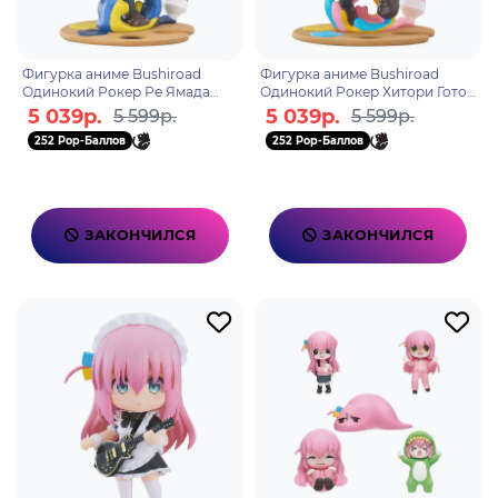
Фигурка аниме Bushiroad
Фигурка аниме Bushiroad
Одинокий Рокер Ре Ямада
Одинокий Рокер Хитори Гото
BOCCHI THE ROCK Ryo
BOCCHI THE ROCK Hitori
5 039р.
5 039р.
5 599р.
5 599р.
Yamada 11см 67891
Gotoh 11см 67877
252 Pop-Баллов
252 Pop-Баллов
ЗАКОНЧИЛСЯ
ЗАКОНЧИЛСЯ