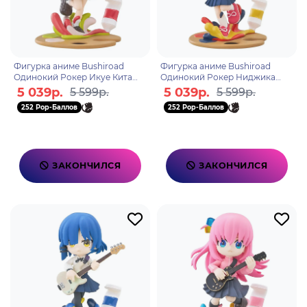
Фигурка аниме Bushiroad
Фигурка аниме Bushiroad
Одинокий Рокер Икуе Кита
Одинокий Рокер Ниджика
PalVerse Pale BOCCHI THE
Иджичи BOCCHI THE ROCK
5 039р.
5 039р.
5 599р.
5 599р.
ROCK Ikuyo Kita 11см 67907
Nijika Ijichi 11см 67884
252 Pop-Баллов
252 Pop-Баллов
ЗАКОНЧИЛСЯ
ЗАКОНЧИЛСЯ