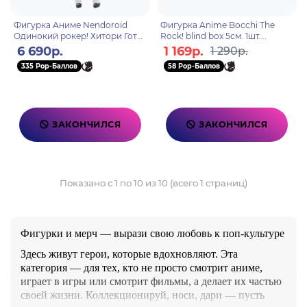
Фигурка Аниме Nendoroid
Фигурка Anime Bocchi The
Одинокий рокер! Хитори Гото
Rock! blind box 5см. 1шт.
10см 4580590209787
4571598670174
6 690р.
1 169р.
1 290р.
335 Pop-Баллов
58 Pop-Баллов
ЗАКОНЧИЛСЯ
ЗАКОНЧИЛСЯ
Показано с 1 по 10 из 10 (всего 1 страниц)
Фигурки и мерч — вырази свою любовь к поп-культуре
Здесь живут герои, которые вдохновляют. Эта
категория — для тех, кто не просто смотрит аниме,
играет в игры или смотрит фильмы, а делает их частью
своей жизни. Коллекционируй, носи, дари — пусть