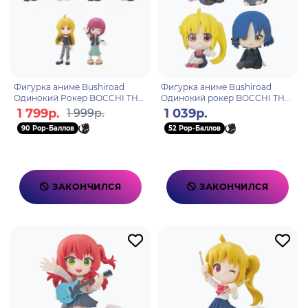
Фигурка аниме Bushiroad
Фигурка аниме Bushiroad
Одинокий Рокер BOCCHI THE
Одинокий рокер BOCCHI THE
ROCK 9см 1шт. 67853
ROCK Kessoku 1шт. BOXver 5см
1 799р.
1 039р.
1 999р.
70150
90 Pop-Баллов
52 Pop-Баллов
ЗАКОНЧИЛСЯ
ЗАКОНЧИЛСЯ