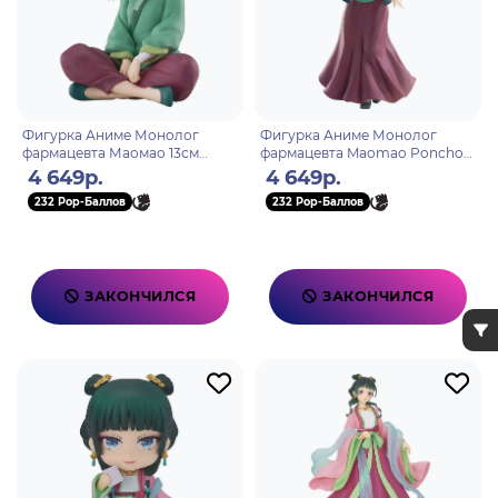
Фигурка Аниме Монолог
Фигурка Аниме Монолог
фармацевта Маомао 13см
фармацевта Maomao Poncho
BP29331P
Маомао 20 см BP29487P
4 649р.
4 649р.
232 Pop-Баллов
232 Pop-Баллов
ЗАКОНЧИЛСЯ
ЗАКОНЧИЛСЯ