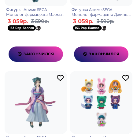
Фигурка Аниме SEGA
Фигурка Аниме SEGA
Монолог фармацевта Маомао
Монолог фармацевта Джинши
14см
16см
3 059р.
3 059р.
3 590р.
3 590р.
153 Pop-Баллов
153 Pop-Баллов
ЗАКОНЧИЛСЯ
ЗАКОНЧИЛСЯ