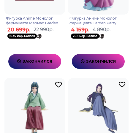
Фигурка Anime Монолог
Фигурка Аниме Монолог
фармацевта Маомао Garden
фармацевта Garden Party
Party Ver. 20см.
Маомао 23см BP69610P
20 699р.
4 159р.
22 990р.
4 890р.
4580522750288
1035 Pop-Баллов
208 Pop-Баллов
ЗАКОНЧИЛСЯ
ЗАКОНЧИЛСЯ