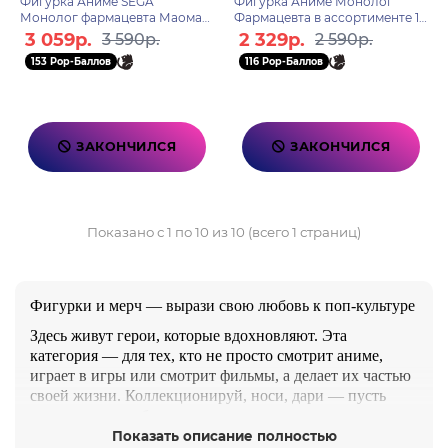
Фигурка Аниме SEGA
Фигурка Аниме Монолог
Монолог фармацевта Маомао
Фармацевта в ассортименте 1
Moon Fairy Ver. 14см
шт Blind box YWMA-M1301
3 059р.
2 329р.
3 590р.
2 590р.
153 Pop-Баллов
116 Pop-Баллов
ЗАКОНЧИЛСЯ
ЗАКОНЧИЛСЯ
Показано с 1 по 10 из 10 (всего 1 страниц)
Фигурки и мерч — вырази свою любовь к поп-культуре
Здесь живут герои, которые вдохновляют. Эта
категория — для тех, кто не просто смотрит аниме,
играет в игры или смотрит фильмы, а делает их частью
своей жизни. Коллекционируй, носи, дари — пусть
твои увлечения будут рядом всегда.
Показать описание полностью
Что внутри: