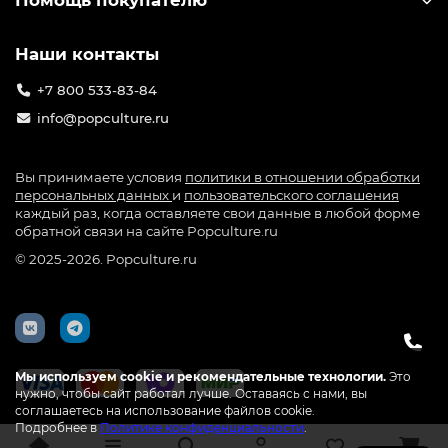
Помощь покупателю
Официальные лицензии — никаких подделок
Наши контакты
Быстрая доставка по России
Только то, что греет душу фанату
+7 800 533-83-84
info@popculture.ru
Твоя коллекция начинается здесь — с PopCulture.ru.
Вы принимаете условия
политики в отношении обработки
персональных данных
и
пользовательского соглашения
каждый раз, когда оставляете свои данные в любой форме
обратной связи на сайте Popculture.ru
© 2025-2026. Popculture.ru
Мы используем cookie и рекомендательные технологии.
Это
нужно, чтобы сайт работал лучше. Оставаясь с нами, вы
соглашаетесь на использование файлов cookie.
Подробнее в
Политике конфиденциальности
.