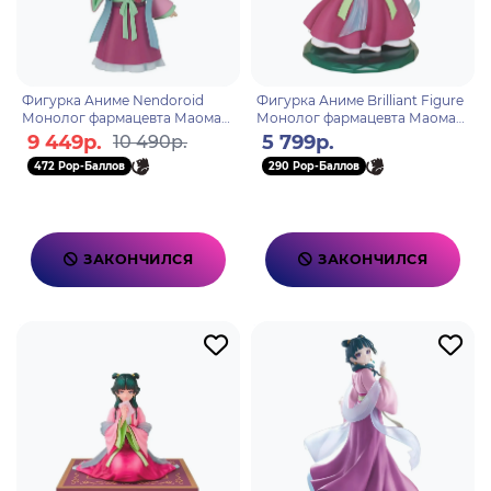
Фигурка Аниме Nendoroid
Фигурка Аниме Brilliant Figure
Монолог фармацевта Маомао
Монолог фармацевта Маомао
10см 4580590204034
20см 4533564044020
9 449р.
5 799р.
10 490р.
472 Pop-Баллов
290 Pop-Баллов
ЗАКОНЧИЛСЯ
ЗАКОНЧИЛСЯ