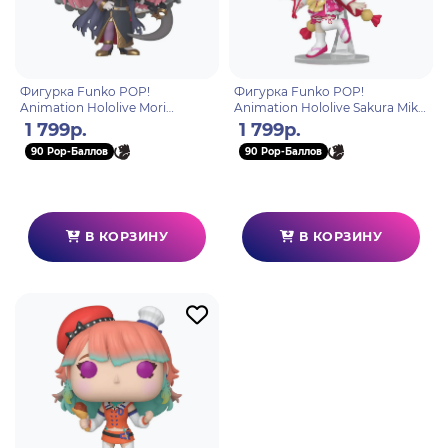
Фигурка Funko POP!
Фигурка Funko POP!
Animation Hololive Mori
Animation Hololive Sakura Miko
Calliope (2292) 91852
(2294) 91854
1 799р.
1 799р.
90 Pop-Баллов
90 Pop-Баллов
В КОРЗИНУ
В КОРЗИНУ