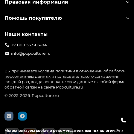
Правовая информация
такой, который запомнится
— Людей, создающих атмосферу любимой вселенной у
Помощь покупателю
себя дома, в комнате или на рабочем столе
Официальные лицензии — никаких подделок
Наши контакты
Быстрая доставка по России
Только то, что греет душу фанату
+7 800 533-83-84
info@popculture.ru
Твоя коллекция начинается здесь — с PopCulture.ru.
Вы принимаете условия
политики в отношении обработки
персональных данных
и
пользовательского соглашения
каждый раз, когда оставляете свои данные в любой форме
обратной связи на сайте Popculture.ru
© 2025-2026. Popculture.ru
Мы используем cookie и рекомендательные технологии.
Это