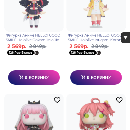
Фигурка Аниме HELLO! GOOD
Фигурка Аниме HELLO! GOOD
SMILE Hololive Ookami Mio 11см
SMILE Hololive Inugami Korone
4580590193086
10см 4580590193093
2 569р.
2 569р.
2 849р.
2 849р.
128 Pop-Баллов
128 Pop-Баллов
В КОРЗИНУ
В КОРЗИНУ