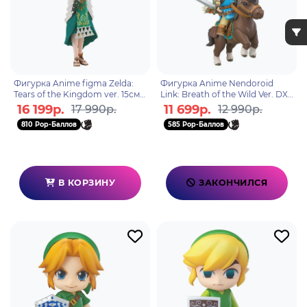
Фигурка Anime figma Zelda:
Фигурка Anime Nendoroid
Tears of the Kingdom ver. 15см.
Link: Breath of the Wild Ver. DX
4580590200326
Edition 10см. 4571697187665
16 199р.
11 699р.
17 990р.
12 990р.
810 Pop-Баллов
585 Pop-Баллов
В КОРЗИНУ
ЗАКОНЧИЛСЯ