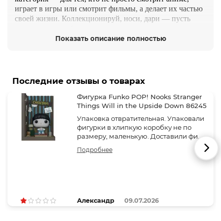
играет в игры или смотрит фильмы, а делает их частью
своей жизни. Коллекционируй, носи, дари — пусть
твои увлечения будут рядом всегда.
Показать описание полностью
Что внутри:
Фигурки от Bandai, Funko, McFarlane, Good Smile,
Banpresto — по Demon Slayer, Jujutsu Kaisen, Genshin
Impact, Marvel, DC, Star Wars, The Witcher, Cyberpunk
Последние отзывы о товарах
2077 и другим
Фигурка Funko POP! Nooks Stranger
Одежда и худи от Artplays, ABYstyle — стильные
Things Will in the Upside Down 86245
принты по Naruto, One Piece, Атака Титанов,
Упаковка отвратительная. Упаковали
Мстителям, Стражам Галактики
фигурки в хлипкую коробку не по
размеру, маленькую. Доставили фи..
Аксессуары — кружки, брелоки, постеры, носки,
шопперы, держатели Cable Guys
Подробнее
Эксклюзивы и редкие версии — Chase-фигурки,
лимитированные коллаборации, предзаказы
Идеально для:
— Коллекционеров, ценящих детализацию и лицензию
Александр
09.07.2026
— Фанатов, которые хотят носить свою страсть с собой