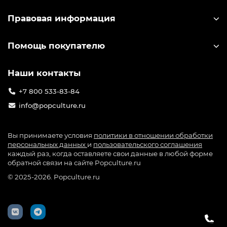
— Тех, кто ищет необычный и личный подарок —
Правовая информация
такой, который запомнится
— Людей, создающих атмосферу любимой вселенной у
Помощь покупателю
себя дома, в комнате или на рабочем столе
Официальные лицензии — никаких подделок
Наши контакты
Быстрая доставка по России
Только то, что греет душу фанату
+7 800 533-83-84
info@popculture.ru
Твоя коллекция начинается здесь — с PopCulture.ru.
Вы принимаете условия
политики в отношении обработки
персональных данных
и
пользовательского соглашения
каждый раз, когда оставляете свои данные в любой форме
обратной связи на сайте Popculture.ru
© 2025-2026. Popculture.ru