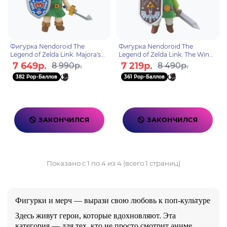
Фигурка Nendoroid The
Фигурка Nendoroid The
Legend of Zelda Link: Majora's
Legend of Zelda Link: The Wind
Mask 3D Ver. 10см
Waker ver. 10см
7 649р.
7 219р.
8 990р.
8 490р.
382 Pop-Баллов
361 Pop-Баллов
ЗАКОНЧИЛСЯ
ЗАКОНЧИЛСЯ
Показано с 1 по 4 из 4 (всего 1 страниц)
Фигурки и мерч — вырази свою любовь к поп-культуре
Здесь живут герои, которые вдохновляют. Эта
категория — для тех, кто не просто смотрит аниме,