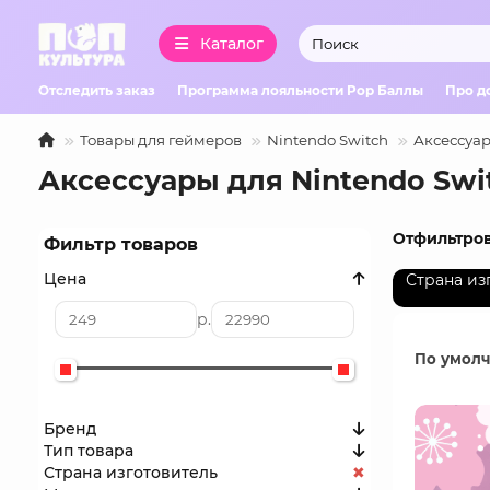
Каталог
Отследить заказ
Программа лояльности Pop Баллы
Про д
Товары для геймеров
Nintendo Switch
Аксессуар
Аксессуары для Nintendo Swi
Отфильтров
Фильтр товаров
Цена
Страна из
р.
По умол
Бренд
Тип товара
Страна изготовитель