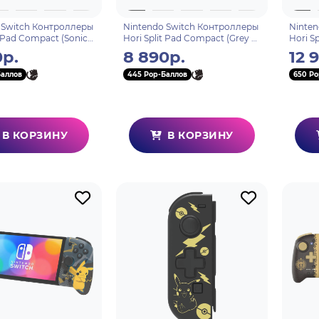
 Switch Контроллеры
Nintendo Switch Контроллеры
Ninten
t Pad Compact (Sonic)
Hori Split Pad Compact (Grey x
Hori S
оли Switch (NSW-
Yellow) для консоли Switch
Set (B
0р.
8 890р.
12 
(NSW-373U)
(NSW-
Баллов
445 Pop-Баллов
650 Po
В КОРЗИНУ
В КОРЗИНУ