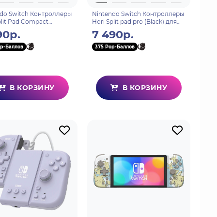
do Switch Контроллеры
Nintendo Switch Контроллеры
plit Pad Compact
Hori Split pad pro (Black) для
r) для консоли Switch
консоли Switch (NSW-298U)
90р.
7 490р.
11U)
p-Баллов
375 Pop-Баллов
В КОРЗИНУ
В КОРЗИНУ