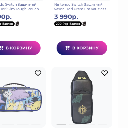
do Switch Защитный
Nintendo Switch Защитный
Hori Slim Tough Pouch
чехол Hori Premium vault case
) для консоли Switch
(Splatoon 3) для Switch (NSW-
90р.
3 990р.
(NSW-810U)
424U)
p-Баллов
200 Pop-Баллов
В КОРЗИНУ
В КОРЗИНУ