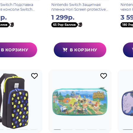
 Switch Подставка
Nintendo Switch Защитная
Ninten
ля консоли Switch
пленка Hori Screen protective
чехол 
5U)
filter для консоли Switch Lite
(Black
р.
1 299р.
3 5
(NS2-001U)
OLED 
аллов
65 Pop-Баллов
180 Po
В КОРЗИНУ
В КОРЗИНУ