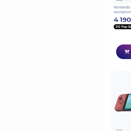
Nintendo
контролле
консоли 
4 190
210 Pop-Б