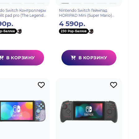
do Switch Контроллеры
Nintendo Switch Геймпад
plit pad pro (The Legend
HORIPAD Mini (Super Mario)
da) для консоли Switch
для консоли Switch (NSW-
90р.
4 590р.
432U)
276U)
p-Баллов
230 Pop-Баллов
В КОРЗИНУ
В КОРЗИНУ