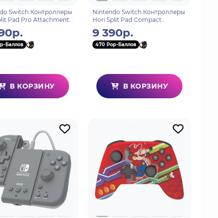
do Switch Контроллеры
Nintendo Switch Контроллеры
plit Pad Pro Attachment
Hori Split Pad Compact
der) для консоли Switch
(Pikachu & Mimikyu) для
990р.
9 390р.
428U)
консоли Switch (NSW-410U)
p-Баллов
470 Pop-Баллов
В КОРЗИНУ
В КОРЗИНУ