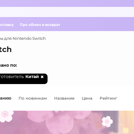
оставку
Про обмен и возврат
ы для Nintendo Switch
tch
ано по:
готовитель
Китай
чанию
По новинкам
Название
Цена
Рейтинг