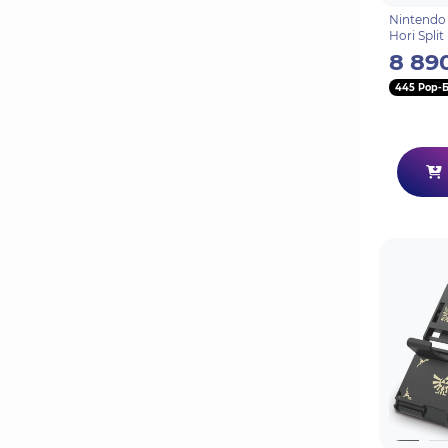
Nintendo
Hori Spli
(Apricot 
8 89
Switch (
445 Pop-