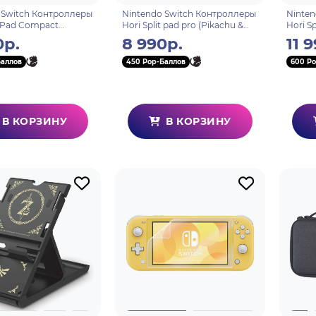
 Switch Контроллеры
Nintendo Switch Контроллеры
Ninten
t Pad Compact
Hori Split pad pro (Pikachu &
Hori S
Red) для консоли
Eevee) для консоли Switch
(Slate
0р.
8 990р.
11 
NSW-398U)
(NSW-296U)
Switch
Баллов
450 Pop-Баллов
600 Po
В КОРЗИНУ
В КОРЗИНУ