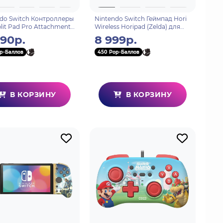
do Switch Контроллеры
Nintendo Switch Геймпад Hori
plit Pad Pro Attachment
Wireless Horipad (Zelda) для
lack) для консоли Switch
консоли Switch (NSW-234U)
990р.
8 999р.
371U)
p-Баллов
450 Pop-Баллов
В КОРЗИНУ
В КОРЗИНУ