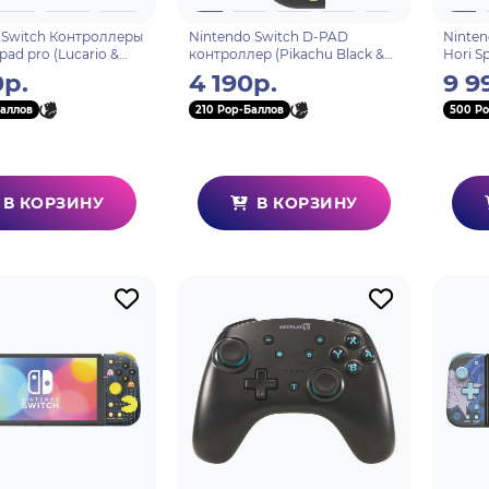
 Switch Контроллеры
Nintendo Switch D-PAD
Ninten
 pad pro (Lucario &
контроллер (Pikachu Black &
Hori S
 для консоли Switch
Gold) (L) для консоли Switch
of Zel
0р.
4 190р.
9 9
U)
(NSW-297U)
(NSW-
аллов
210 Pop-Баллов
500 Po
В КОРЗИНУ
В КОРЗИНУ