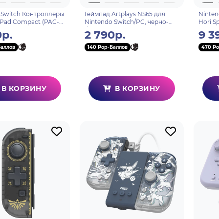
 Switch Контроллеры
Геймпад Artplays NS65 для
Ninten
t Pad Compact (PAC-
Nintendo Switch/PC, черно-
Hori S
 консоли Switch
бирюзовый (2,4G, li-ion, NFC,
(Genga
0р.
2 790р.
9 3
U)
dualvibro)
(NSW-4
Баллов
140 Pop-Баллов
470 Po
В КОРЗИНУ
В КОРЗИНУ