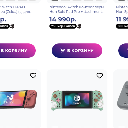
 Switch D-PAD
Nintendo Switch Контроллеры
Ninten
р (Zelda) (L) для
Hori Split Pad Pro Attachment
Hori S
Switch (NSW-119E)
(Eevee Evolutions) для Switch
(Laven
р.
14 990р.
11 
(NSW-453U)
(NSW-
аллов
750 Pop-Баллов
600 Po
В КОРЗИНУ
В КОРЗИНУ