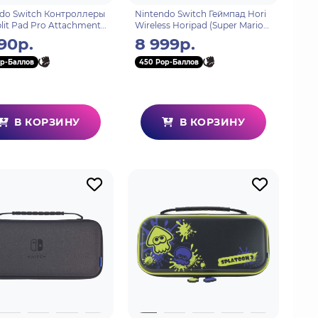
do Switch Контроллеры
Nintendo Switch Геймпад Hori
plit Pad Pro Attachment
Wireless Horipad (Super Mario)
 Grey) для консоли
для консоли Switch (NSW-
990р.
8 999р.
 (NSW-426U)
310U)
p-Баллов
450 Pop-Баллов
В КОРЗИНУ
В КОРЗИНУ