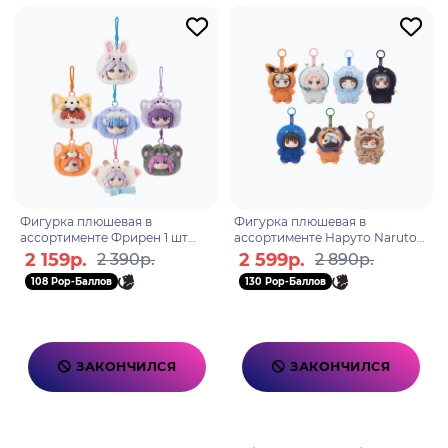
Фигурка плюшевая в
Фигурка плюшевая в
ассортименте Фрирен 1 шт
ассортименте Наруто Naruto
Blind Box 2526
Shippuden Beast Party 1 шт
2 159р.
2 599р.
2 390р.
2 890р.
Blind Box 3126
108 Pop-Баллов
130 Pop-Баллов
ЗАКОНЧИЛСЯ
ЗАКОНЧИЛСЯ