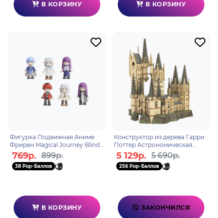
В КОРЗИНУ
В КОРЗИНУ
Фигурка Подвижная Аниме
Конструктор из дерева Гарри
Фрирен Magical Journey Blind
Поттер Астрономическая
Box 1 шт 10 см
башня Хогвартс 1611
769р.
5 129р.
899р.
5 690р.
38 Pop-Баллов
256 Pop-Баллов
В КОРЗИНУ
ЗАКОНЧИЛСЯ