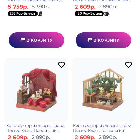
Хогвартс 1621
Хогвартс 1623
5 759р.
2 609р.
6 390р.
2 890р.
288 Pop-Баллов
130 Pop-Баллов
В КОРЗИНУ
В КОРЗИНУ
Конструктор из дерева Гарри
Конструктор из дерева Гарри
Поттер Класс Прорицания
Поттер Класс Травологии
Хогвартс 1625
Хогвартс 1624
2 609р.
2 609р.
2 890р.
2 890р.