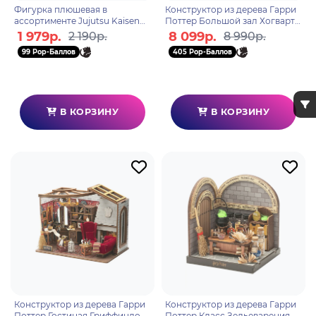
Фигурка плюшевая в
Конструктор из дерева Гарри
ассортименте Jujutsu Kaisen
Поттер Большой зал Хогвартс
Cat Ear Plush 1 шт 32431
1610
1 979р.
8 099р.
2 190р.
8 990р.
99 Pop-Баллов
405 Pop-Баллов
В КОРЗИНУ
В КОРЗИНУ
Конструктор из дерева Гарри
Конструктор из дерева Гарри
Поттер Гостиная Гриффиндора
Поттер Класс Зельеварения