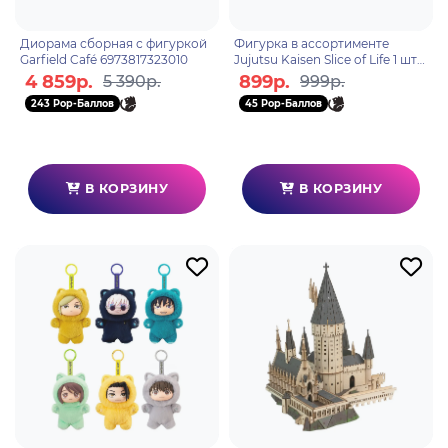
Диорама сборная с фигуркой
Фигурка в ассортименте
Garfield Café 6973817323010
Jujutsu Kaisen Slice of Life 1 шт
ML7226
4 859р.
899р.
5 390р.
999р.
243 Pop-Баллов
45 Pop-Баллов
В КОРЗИНУ
В КОРЗИНУ