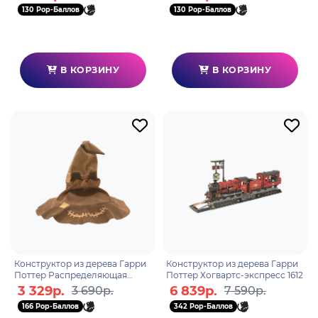
130 Pop-Баллов
130 Pop-Баллов
В КОРЗИНУ
В КОРЗИНУ
Конструктор из дерева Гарри
Конструктор из дерева Гарри
Поттер Распределяющая
Поттер Хогвартс-экспресс 1612
Шляпа 1632
3 329р.
6 839р.
3 690р.
7 590р.
166 Pop-Баллов
342 Pop-Баллов