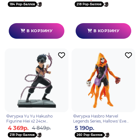
184 Pop-Баллов
218 Pop-Баллов
В КОРЗИНУ
В КОРЗИНУ
Фигурка Yu Yu Hakusho
Фигурка Hasbro Marvel
Figurine Hiei x2 24см
Legends Series, Hallows' Eve
ABYFIG033
5010996197078
4 369р.
5 190р.
4 849р.
218 Pop-Баллов
260 Pop-Баллов