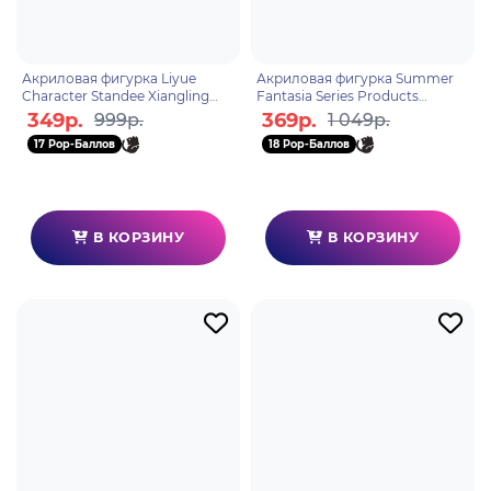
Акриловая фигурка Liyue
Акриловая фигурка Summer
Character Standee Xiangling
Fantasia Series Products
6972957483035
Standee Ein
349р.
369р.
999р.
1 049р.
Immernachtstraum Fischl
17 Pop-Баллов
18 Pop-Баллов
6975628241965
В КОРЗИНУ
В КОРЗИНУ