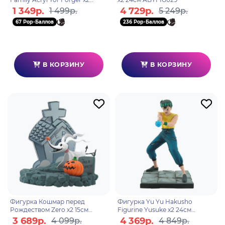
ABYACF179
1 349р.
4 729р.
1 499р.
5 249р.
67 Pop-Баллов
236 Pop-Баллов
В КОРЗИНУ
В КОРЗИНУ
Фигурка Кошмар перед
Фигурка Yu Yu Hakusho
Рождеством Zero x2 15см
Figurine Yusuke x2 24см
ABYFIG038
ABYFIG034
3 689р.
4 369р.
4 099р.
4 849р.