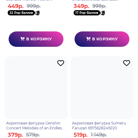
6972957482861
6972957482908
449р.
349р.
999р.
999р.
22 Pop-Баллов
17 Pop-Баллов
В КОРЗИНУ
В КОРЗИНУ
Акриловая фигурка Genshin
Акриловая фигурка Sumeru
Concert Melodies of an Endless
Faruzan 6975628249220
Journey Ningguang
379р.
519р.
579р.
1 149р.
6974096538744