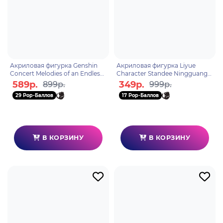
Акриловая фигурка Genshin
Акриловая фигурка Liyue
Concert Melodies of an Endless
Character Standee Ningguang
Journey Qiqi 6974096538614
6972957483028
589р.
349р.
899р.
999р.
29 Pop-Баллов
17 Pop-Баллов
В КОРЗИНУ
В КОРЗИНУ