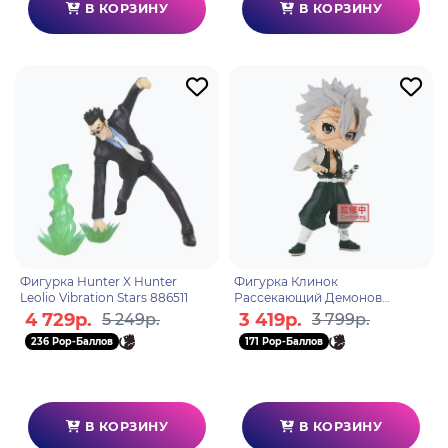
В КОРЗИНУ
В КОРЗИНУ
Фигурка Hunter X Hunter
Фигурка Клинок
Leolio Vibration Stars 886511
Рассекающий Демонов
Sanemi Shinazugawa 14 см
4 729р.
3 419р.
5 249р.
3 799р.
236 Pop-Баллов
171 Pop-Баллов
В КОРЗИНУ
В КОРЗИНУ