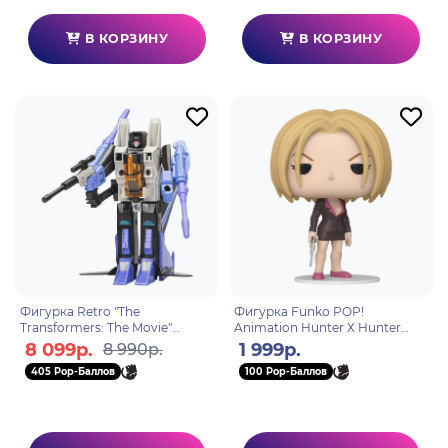
В КОРЗИНУ
В КОРЗИНУ
Фигурка Retro "The
Фигурка Funko POP!
Transformers: The Movie"
Animation Hunter Х Hunter
Skywarp F69525L0
Pakunoda (1565) 75585
8 099р.
1 999р.
8 990р.
405 Pop-Баллов
100 Pop-Баллов