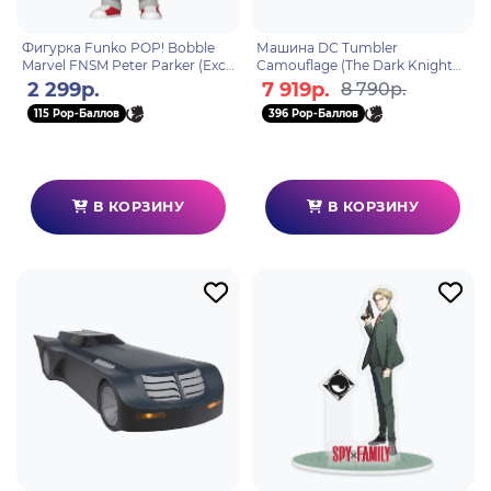
Фигурка Funko POP! Bobble
Машина DC Tumbler
Marvel FNSM Peter Parker (Exc)
Camouflage (The Dark Knight
(1531) 87225
Rises)(Gold Label) 45 см
2 299р.
7 919р.
8 790р.
787926172966
115 Pop-Баллов
396 Pop-Баллов
В КОРЗИНУ
В КОРЗИНУ