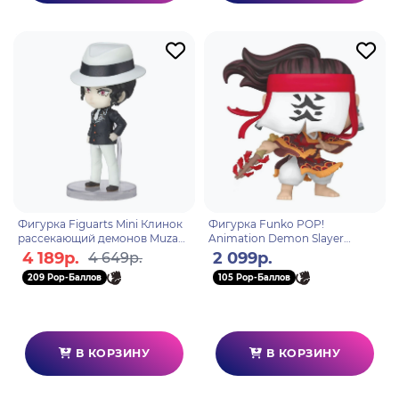
Фигурка Figuarts Mini Клинок
Фигурка Funko POP!
рассекающий демонов Muzan
Animation Demon Slayer
Kibutsuji 4573102637253
Tanjuro Kamado Dance of the
4 189р.
2 099р.
4 649р.
Sun God (Exc) (1255) 68862
209 Pop-Баллов
105 Pop-Баллов
В КОРЗИНУ
В КОРЗИНУ