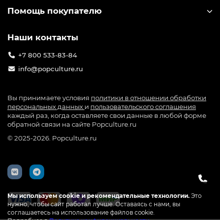
Фигурка Funko POP! Movies
Фигурка Funko POP! Rocks
Red Dawn Matt Eckert (1641)
Lionel Richie (349) 64041
81171
1 999р.
1 999р.
100 Pop-Баллов
100 Pop-Баллов
В КОРЗИНУ
В КОРЗИНУ
Мы используем cookie и рекомендательные технологии.
Это
нужно, чтобы сайт работал лучше. Оставаясь с нами, вы
соглашаетесь на использование файлов cookie.