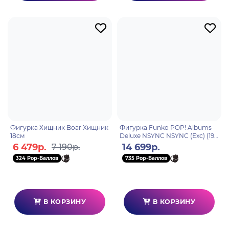
Фигурка Хищник Boar Хищник
Фигурка Funko POP! Albums
18см
Deluxe NSYNC NSYNC (Exc) (19)
60994
6 479р.
14 699р.
7 190р.
324 Pop-Баллов
735 Pop-Баллов
В КОРЗИНУ
В КОРЗИНУ