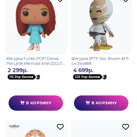
Фигурка Funko POP! Disney
Фигурка BTTF Doc Brown #1 11
The Little Mermaid Ariel (DGLT)
см 544869
(Exc) (1362) 71123
2 299р.
4 699р.
115 Pop-Баллов
235 Pop-Баллов
В КОРЗИНУ
В КОРЗИНУ