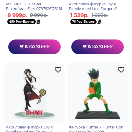
Машина DC Бэтмен
Акриловая фигурка Spy X
Бэтмобиль 61см 0787926176261
Family Acryl Loid Forger x2
ABYACF178
8 999р.
1 529р.
9 990р.
1 699р.
450 Pop-Баллов
76 Pop-Баллов
В КОРЗИНУ
В КОРЗИНУ
Акриловая фигурка Spy X
Фигурка Hunter X Hunter Gon
Family Acryl Yor Forger x2
x2 24см ABYFIG029