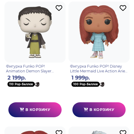
Фигурка Funko POP!
Фигурка Funko POP! Disney
Animation Demon Slayer
Little Mermaid Live Action Ariel
Yahaba (GW) (Exc) (1410) 73903
(1362) 70732
2 199р.
1 999р.
110 Pop-Баллов
100 Pop-Баллов
В КОРЗИНУ
В КОРЗИНУ