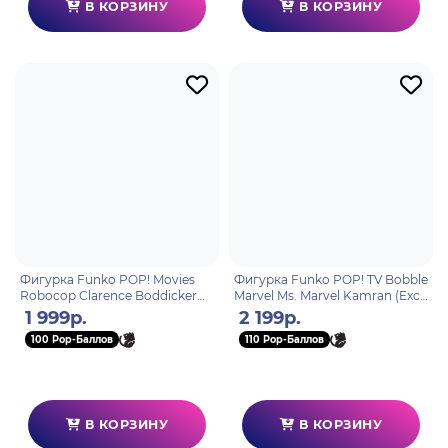
В КОРЗИНУ
В КОРЗИНУ
Фигурка Funko POP! Movies
Фигурка Funko POP! TV Bobble
Robocop Clarence Boddicker
Marvel Ms. Marvel Kamran (Exc)
(1637) 80793
(1108) 66447
1 999р.
2 199р.
100 Pop-Баллов
110 Pop-Баллов
В КОРЗИНУ
В КОРЗИНУ