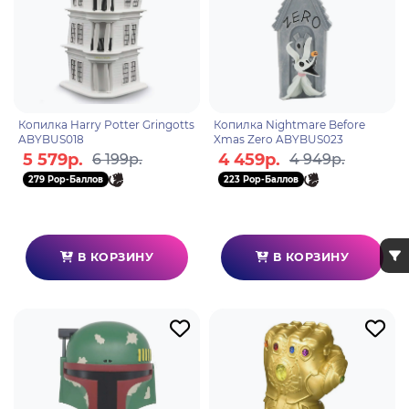
Копилка Harry Potter Gringotts
Копилка Nightmare Before
ABYBUS018
Xmas Zero ABYBUS023
5 579р.
4 459р.
6 199р.
4 949р.
279 Pop-Баллов
223 Pop-Баллов
В КОРЗИНУ
В КОРЗИНУ