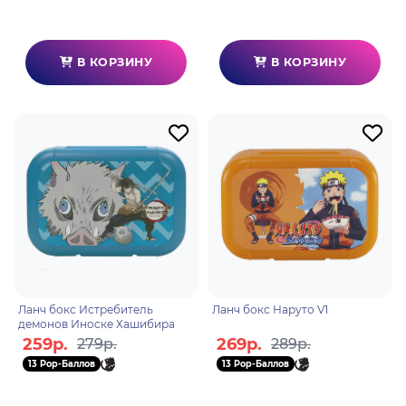
В КОРЗИНУ
В КОРЗИНУ
Ланч бокс Истребитель
Ланч бокс Наруто V1
демонов Иноске Хашибира
259р.
269р.
279р.
289р.
13 Pop-Баллов
13 Pop-Баллов