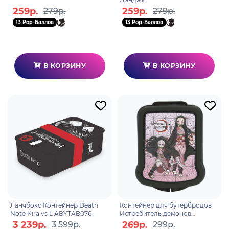
259р.
259р.
279р.
279р.
13 Pop-Баллов
13 Pop-Баллов
В КОРЗИНУ
В КОРЗИНУ
Ланчбокс Контейнер Death
Контейнер для бутербродов
Note Kira vs L ABYTAB076
Истребитель демонов
170х130х42мм
3 239р.
269р.
3 599р.
299р.