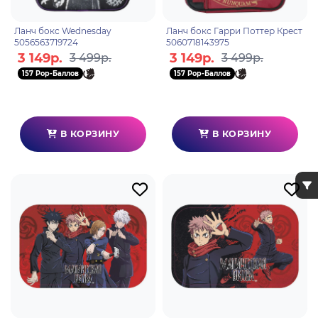
Ланч бокс Wednesday
Ланч бокс Гарри Поттер Крест
5056563719724
5060718143975
3 149р.
3 149р.
3 499р.
3 499р.
157 Pop-Баллов
157 Pop-Баллов
В КОРЗИНУ
В КОРЗИНУ