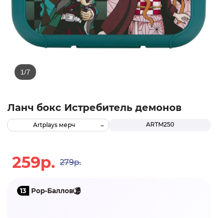
Ланч бокс Истребитель демонов
ARTM250
Artplays мерч
259р.
279р.
13
Pop-Баллов