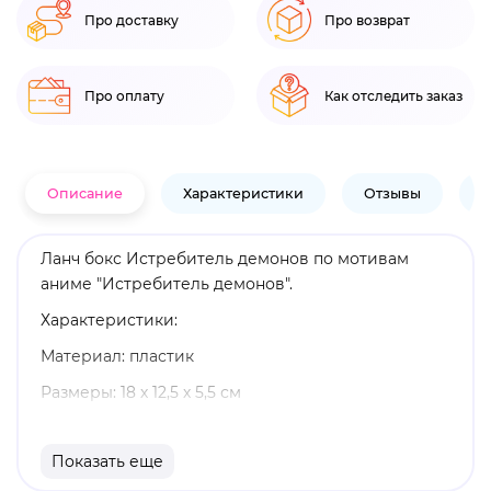
Про доставку
Про возврат
Про оплату
Как отследить заказ
Описание
Характеристики
Отзывы
В
Ланч бокс Истребитель демонов по мотивам
аниме "Истребитель демонов".
Характеристики:
Материал: пластик
Размеры: 18 х 12,5 х 5,5 см
Бренд: Artplays
Показать еще
Танджиро Камадо - главный герой манги и аниме
"Клинок, рассекающий демонов". Он стал