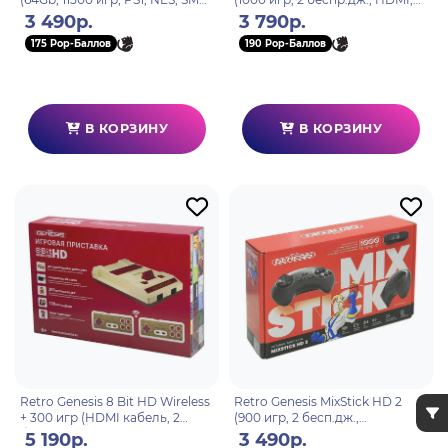
SNES и др., model: TI-155)
8+16Bit, Rewind, сохранения,
3 490р.
3 790р.
RGP-515)
175 Pop-Баллов
190 Pop-Баллов
В КОРЗИНУ
В КОРЗИНУ
Retro Genesis 8 Bit HD Wireless
Retro Genesis MixStick HD 2
+ 300 игр (HDMI кабель, 2
(900 игр, 2 бесп.дж.,
беспроводных джойстика)
сохранения, HDMI, 8+16Bit,
5 190р.
3 490р.