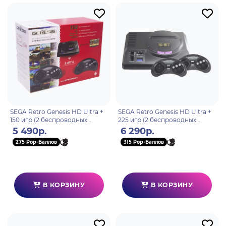
SEGA Retro Genesis HD Ultra +
SEGA Retro Genesis HD Ultra +
150 игр (2 беспроводных
225 игр (2 беспроводных
2.4ГГц джойстика, HDMI
2.4ГГц джойстика, HDMI
5 490р.
6 290р.
кабель)
кабель)
275 Pop-Баллов
315 Pop-Баллов
В КОРЗИНУ
В КОРЗИНУ