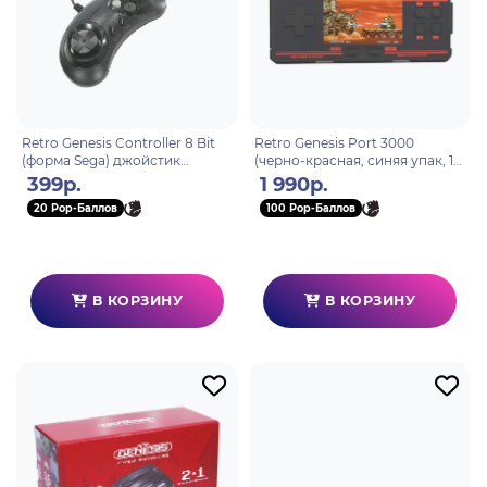
Retro Genesis Controller 8 Bit
Retro Genesis Port 3000
(форма Sega) джойстик
(черно-красная, синяя упак, 10
проводной 9pin (без упаковки)
эмул, 4000+игр, 3.0 IPS,SD-
399р.
1 990р.
карта, сохранения)
20 Pop-Баллов
100 Pop-Баллов
В КОРЗИНУ
В КОРЗИНУ