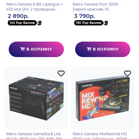
Retro Genesis 8 Bit Lazergun +
Retro Genesis Port 3000
450 игр (AV, 2 проводных
(черно-красная, 10
джойстика + пистолет Заппер)
эмуляторов, 4000+игр, 3.0
2 890р.
3 790р.
экран IPS,SD-карта,
145 Pop-Баллов
190 Pop-Баллов
сохранения)
В КОРЗИНУ
В КОРЗИНУ
Retro Genesis GameStick Lite
Retro Genesis MixRewind HD
(64Gb, 11500 игр, PS1, NES, SMD,
(1000 игр, 2 беспр.дж., HDMI,