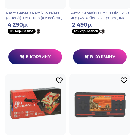
Retro Genesis Remix Wireless
Retro Genesis 8 Bit Classic + 450
(8+16Bit) + 600 игр (AV кабель,
игр (AV кабель, 2 проводных
2 беспроводных джойстика)
джойстика)
4 290р.
2 490р.
215 Pop-Баллов
125 Pop-Баллов
В КОРЗИНУ
В КОРЗИНУ