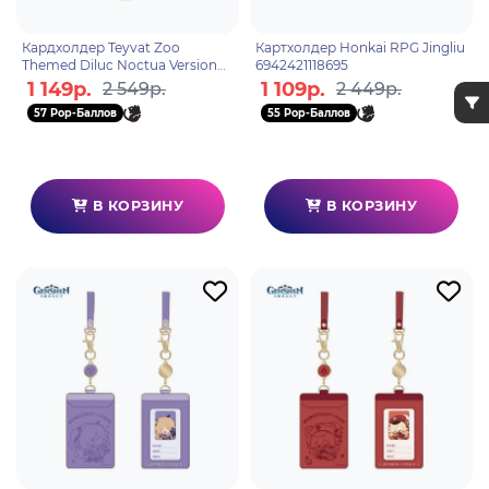
Кардхолдер Teyvat Zoo
Картхолдер Honkai RPG Jingliu
Themed Diluc Noctua Version
6942421118695
6975628244034
1 149р.
1 109р.
2 549р.
2 449р.
57 Pop-Баллов
55 Pop-Баллов
В КОРЗИНУ
В КОРЗИНУ