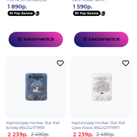
6975213681244
1 890р.
1 590р.
95 Pop-Баллов
80 Pop-Баллов
ЗАКОНЧИЛСЯ
ЗАКОНЧИЛСЯ
Картхолдер Honkai: Star Rail
Картхолдер Honkai: Star Rail
Блэйд 6942421179931
Цзин Юань 6942421179917
2 239р.
2 239р.
2 490р.
2 490р.