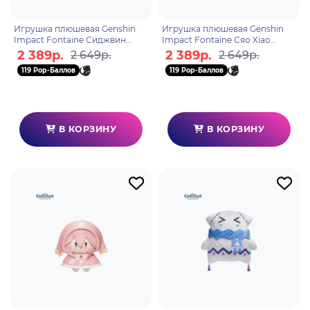
Игрушка плюшевая Genshin
Игрушка плюшевая Genshin
Impact Fontaine Сиджвин
Impact Fontaine Сяо Xiao
Sigewinne 6942421163770
6942421163763
2 389р.
2 389р.
2 649р.
2 649р.
119 Pop-Баллов
119 Pop-Баллов
В КОРЗИНУ
В КОРЗИНУ