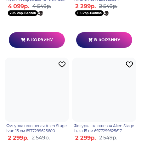
37см BP89631
4 099р.
2 299р.
4 549р.
2 549р.
205 Pop-Баллов
115 Pop-Баллов
В КОРЗИНУ
В КОРЗИНУ
Фигурка плюшевая Alien Stage
Фигурка плюшевая Alien Stage
Ivan 15 см 6977299625600
Luka 15 см 6977299625617
2 299р.
2 299р.
2 549р.
2 549р.