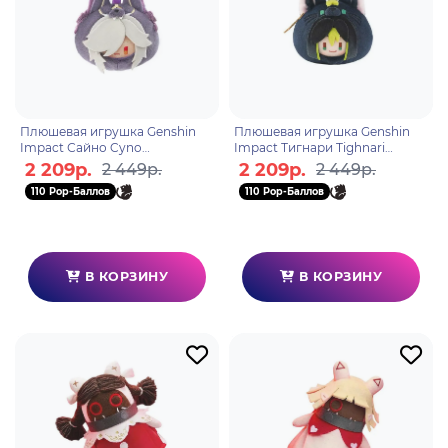
Плюшевая игрушка Genshin
Плюшевая игрушка Genshin
Impact Сайно Cyno
Impact Тигнари Tighnari
6942421107569
6942421107552
2 209р.
2 209р.
2 449р.
2 449р.
110 Pop-Баллов
110 Pop-Баллов
В КОРЗИНУ
В КОРЗИНУ