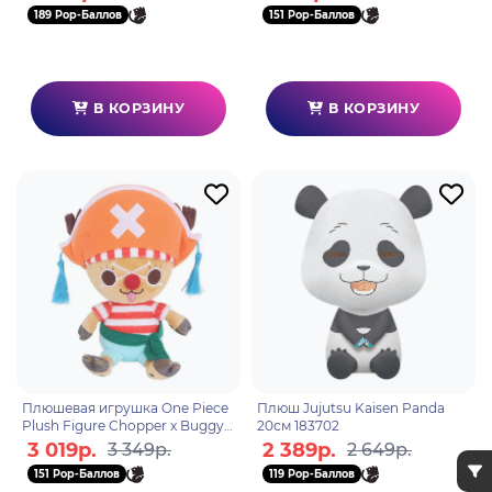
189 Pop-Баллов
151 Pop-Баллов
В КОРЗИНУ
В КОРЗИНУ
Плюшевая игрушка One Piece
Плюш Jujutsu Kaisen Panda
Plush Figure Chopper x Buggy
20см 183702
20см 6931080108321
3 019р.
2 389р.
3 349р.
2 649р.
151 Pop-Баллов
119 Pop-Баллов