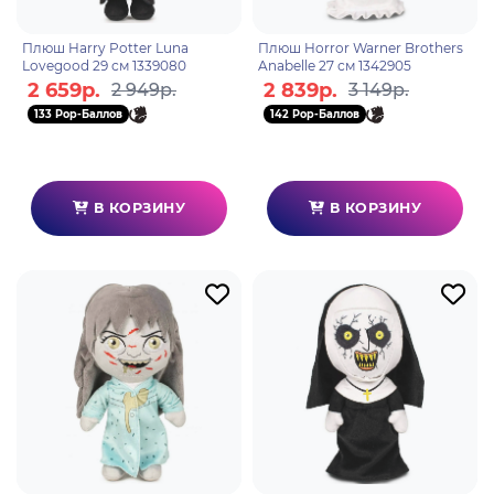
Плюш Harry Potter Luna
Плюш Horror Warner Brothers
Lovegood 29 см 1339080
Anabelle 27 см 1342905
2 659р.
2 839р.
2 949р.
3 149р.
133 Pop-Баллов
142 Pop-Баллов
В КОРЗИНУ
В КОРЗИНУ