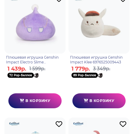
Плюшевая игрушка Genshin
Плюшевая игрушка Genshin
Impact Electro Slime
Impact Klee 6976525009443
6974696610604
1 439р.
1 779р.
1 599р.
3 349р.
72 Pop-Баллов
89 Pop-Баллов
В КОРЗИНУ
В КОРЗИНУ