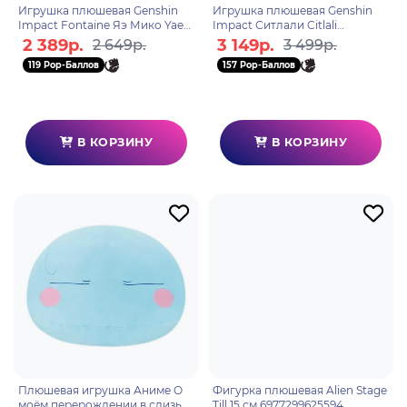
Игрушка плюшевая Genshin
Игрушка плюшевая Genshin
Impact Fontaine Яэ Мико Yae
Impact Ситлали Citlali
Miko 6942421163800
6942421163749
2 389р.
3 149р.
2 649р.
3 499р.
119 Pop-Баллов
157 Pop-Баллов
В КОРЗИНУ
В КОРЗИНУ
Плюшевая игрушка Аниме О
Фигурка плюшевая Alien Stage
моём перерождении в слизь
Till 15 см 6977299625594