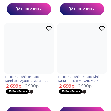
В КОРЗИНУ
В КОРЗИНУ
Плюш Genshin Impact
Плюш Genshin Impact Kinich
Kamisato Ayato Камисато Аято
Кинич 14см 6942421175087
6942421175063
2 699р.
2 699р.
2 990р.
2 990р.
135 Pop-Баллов
135 Pop-Баллов