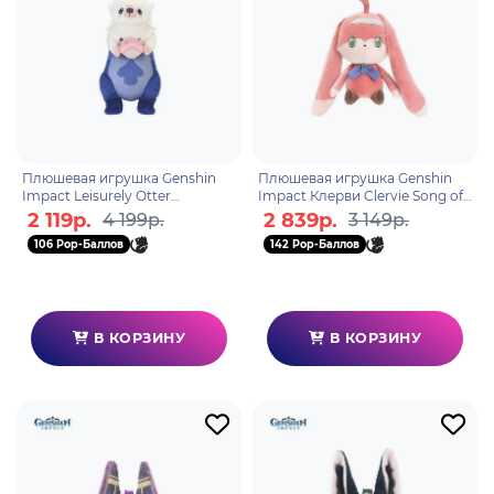
Плюшевая игрушка Genshin
Плюшевая игрушка Genshin
Impact Leisurely Otter
Impact Клерви Clervie Song of
6976525004790
Ashes series Fireplace House
2 119р.
2 839р.
4 199р.
3 149р.
Bunny 31229
106 Pop-Баллов
142 Pop-Баллов
В КОРЗИНУ
В КОРЗИНУ