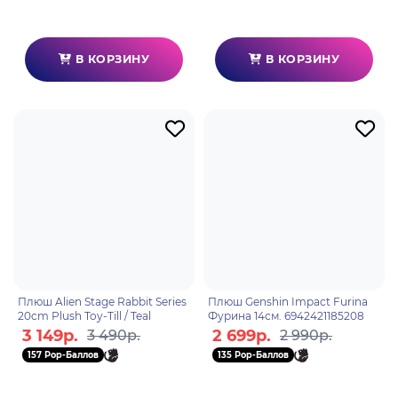
В КОРЗИНУ
В КОРЗИНУ
Плюш Alien Stage Rabbit Series
Плюш Genshin Impact Furina
20cm Plush Toy-Till / Teal
Фурина 14см. 6942421185208
3 149р.
2 699р.
3 490р.
2 990р.
157 Pop-Баллов
135 Pop-Баллов