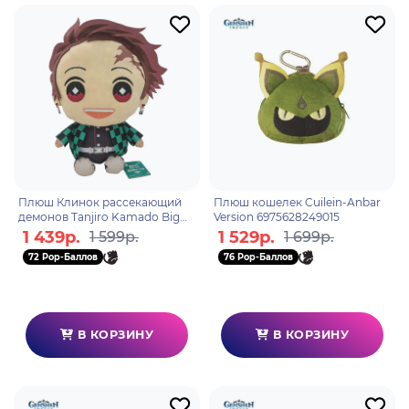
Плюш Клинок рассекающий
Плюш кошелек Cuilein-Anbar
демонов Tanjiro Kamado Big
Version 6975628249015
Plush 20cm 178852
1 439р.
1 529р.
1 599р.
1 699р.
72 Pop-Баллов
76 Pop-Баллов
В КОРЗИНУ
В КОРЗИНУ