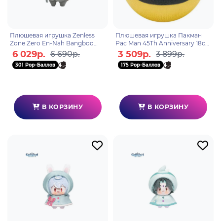
Плюшевая игрушка Zenless
Плюшевая игрушка Пакман
Zone Zero En-Nah Bangboo
Pac Man 45Th Anniversary 18см
6942421167143
99955
6 029р.
3 509р.
6 690р.
3 899р.
301 Pop-Баллов
175 Pop-Баллов
В КОРЗИНУ
В КОРЗИНУ