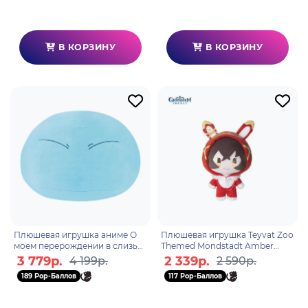
В КОРЗИНУ
В КОРЗИНУ
Плюшевая игрушка аниме О
Плюшевая игрушка Teyvat Zoo
моем перерождении в слизь
Themed Mondstadt Amber
Rimuru Tempes 35см 86311
6975628245987
3 779р.
2 339р.
4 199р.
2 590р.
189 Pop-Баллов
117 Pop-Баллов