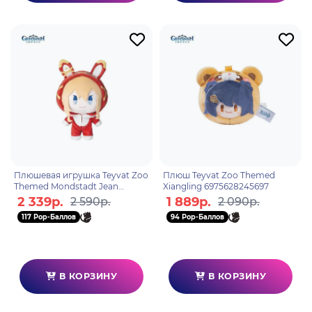
Плюшевая игрушка Teyvat Zoo
Плюш Teyvat Zoo Themed
Themed Mondstadt Jean
Xiangling 6975628245697
6975628245970
2 339р.
1 889р.
2 590р.
2 090р.
117 Pop-Баллов
94 Pop-Баллов
В КОРЗИНУ
В КОРЗИНУ