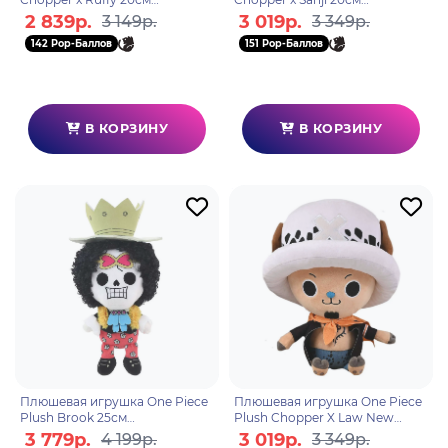
6931080103937
6931080108307
2 839р.
3 019р.
3 149р.
3 349р.
142 Pop-Баллов
151 Pop-Баллов
В КОРЗИНУ
В КОРЗИНУ
Плюшевая игрушка One Piece
Плюшевая игрушка One Piece
Plush Brook 25см
Plush Chopper X Law New
6931080103913
World Ver. 20см 6931080103944
3 779р.
3 019р.
4 199р.
3 349р.