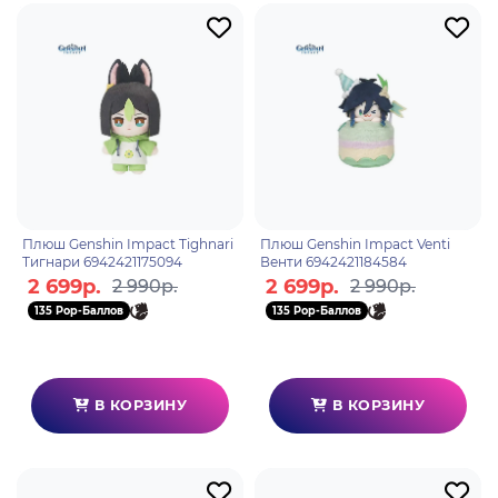
Плюш Genshin Impact Tighnari
Плюш Genshin Impact Venti
Тигнари 6942421175094
Венти 6942421184584
2 699р.
2 699р.
2 990р.
2 990р.
135 Pop-Баллов
135 Pop-Баллов
В КОРЗИНУ
В КОРЗИНУ