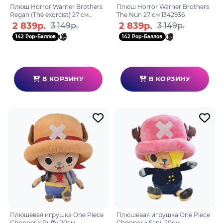
Плюш Horror Warner Brothers
Плюш Horror Warner Brothers
Regan (The exorcist) 27 см
The Nun 27 см 1342936
342929
2 839р.
2 839р.
3 149р.
3 149р.
142 Pop-Баллов
142 Pop-Баллов
В КОРЗИНУ
В КОРЗИНУ
Плюшевая игрушка One Piece
Плюшевая игрушка One Piece
Chopper x Ruffy 20см
Chopper x Sanji 20см