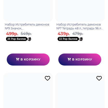
Набор Истребитель демонов
Набор Истребитель демонов
№9 Значок,
№7 Тетрадь 48 л,,тетрадь 96 л,,
скетчбук,карандаш
ручка
499р.
439р.
549р.
479р.
25 Pop-Баллов
22 Pop-Баллов
В КОРЗИНУ
В КОРЗИНУ