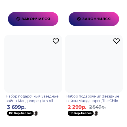
ЗАКОНЧИЛСЯ
ЗАКОНЧИЛСЯ
Набор подарочный Звездные
Набор подарочный Звездные
войны Мандалорец I\'m All
войны Мандалорец The Child
Ears (блокнот А5, кружка
(кружка 325мл, подстаканник,
3 699р.
2 299р.
2 549р.
325мл, подстаканник, бре
брелок) GP85463
185 Pop-Баллов
115 Pop-Баллов