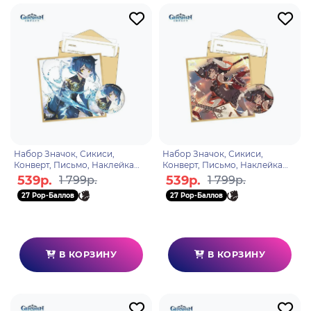
Набор Значок, Сикиси,
Набор Значок, Сикиси,
Конверт, Письмо, Наклейка
Конверт, Письмо, Наклейка
Day of Destiny Series Xingqiu
Day of Destiny Series Xinyan
539р.
539р.
1 799р.
1 799р.
6975213683224
6975213683217
27 Pop-Баллов
27 Pop-Баллов
В КОРЗИНУ
В КОРЗИНУ