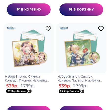
В КОРЗИНУ
В КОРЗИНУ
Набор Значок, Сикиси,
Набор Значок, Сикиси,
Конверт, Письмо, Наклейка
Конверт, Письмо, Наклейка
Day of Destiny Series Diona
Day of Destiny Series Jean
539р.
539р.
1 799р.
1 799р.
6974696612431
6974696617511
27 Pop-Баллов
27 Pop-Баллов