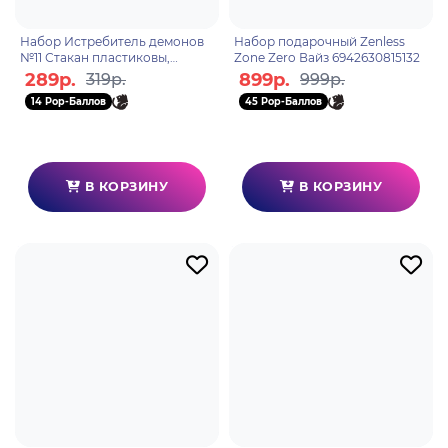
Набор Истребитель демонов
Набор подарочный Zenless
№11 Стакан пластиковы,
Zone Zero Вайз 6942630815132
шоппер ЭКО
289р.
899р.
319р.
999р.
14 Pop-Баллов
45 Pop-Баллов
В КОРЗИНУ
В КОРЗИНУ