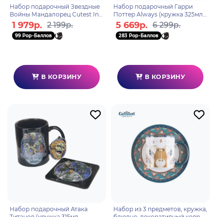
Набор подарочный Звездные
Набор подарочный Гарри
Войны Мандалорец Cutest In
Поттер Always (кружка 325мл,
The Galaxy (подстаканник,
тарелка, миска) GP86318
1 979р.
5 669р.
2 199р.
6 299р.
банка) GP85477
99 Pop-Баллов
283 Pop-Баллов
В КОРЗИНУ
В КОРЗИНУ
Набор подарочный Атака
Набор из 3 предметов, кружка,
Титанов (кружка 315мл,
блюдце, декоративный коврик