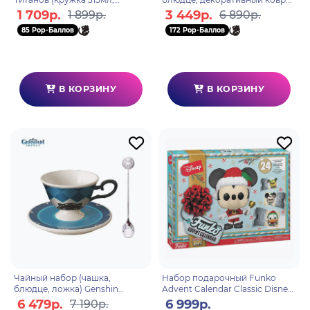
подстаканник, брелок)
"Flavours of the World" Guoba
1 709р.
3 449р.
1 899р.
6 890р.
GP86398
697469661805
85 Pop-Баллов
172 Pop-Баллов
В КОРЗИНУ
В КОРЗИНУ
Чайный набор (чашка,
Набор подарочный Funko
блюдце, ложка) Genshin
Advent Calendar Classic Disney
Impact Fontaine Lynette
2022 (Pkt POP) 24 фигурки
6 479р.
6 999р.
7 190р.