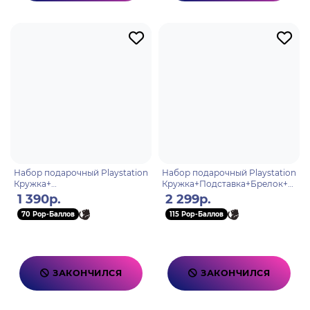
Набор подарочный Playstation
Набор подарочный Playstation
Кружка+
Кружка+Подставка+Брелок+Б
Подстаканник+Брелок
локнот
1 390р.
2 299р.
70 Pop-Баллов
115 Pop-Баллов
ЗАКОНЧИЛСЯ
ЗАКОНЧИЛСЯ