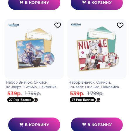
В КОРЗИНУ
В КОРЗИНУ
Набор Значок, Сикиси,
Набор Значок, Сикиси,
Конверт, Письмо, Наклейка
Конверт, Письмо, Наклейка
Day of Destiny Series Keqing
Day of Destiny Series Noelle
539р.
539р.
1 799р.
1 799р.
6975628240371
6974696617528
27 Pop-Баллов
27 Pop-Баллов
В КОРЗИНУ
В КОРЗИНУ