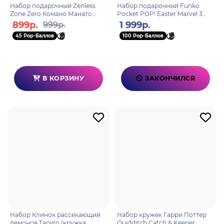
Набор подарочный Zenless
Набор подарочный Funko
Zone Zero Комано Манато
Pocket POP! Easter Marvel 3
6942630815149
фигурки 86143
899р.
1 999р.
999р.
45 Pop-Баллов
100 Pop-Баллов
В КОРЗИНУ
ЗАКОНЧИЛСЯ
Набор Клинок рассекающий
Набор кружек Гарри Поттер
демонов Tanjiro (кружка
Quidditch Catch & Keeper