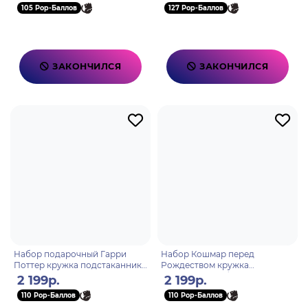
105 Pop-Баллов
127 Pop-Баллов
ЗАКОНЧИЛСЯ
ЗАКОНЧИЛСЯ
Набор подарочный Гарри
Набор Кошмар перед
Поттер кружка подстаканник
Рождеством кружка
контейнер
подстаканник банка
2 199р.
2 199р.
110 Pop-Баллов
110 Pop-Баллов