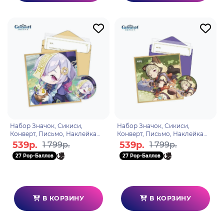
Набор Значок, Сикиси,
Набор Значок, Сикиси,
Конверт, Письмо, Наклейка
Конверт, Письмо, Наклейка
Day of Destiny Series Qiqi
Day of Destiny Series Sayu
539р.
539р.
1 799р.
1 799р.
6974696617023
6975213683248
27 Pop-Баллов
27 Pop-Баллов
В КОРЗИНУ
В КОРЗИНУ