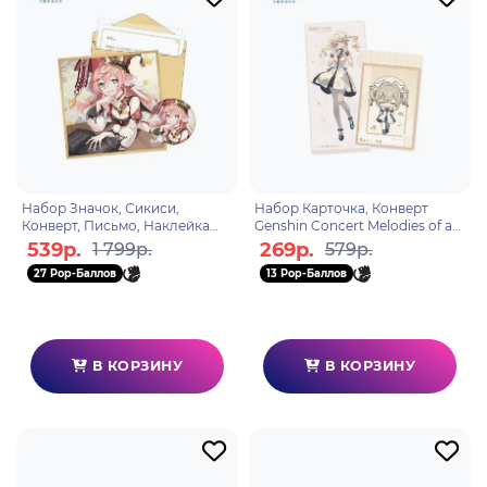
Набор Значок, Сикиси,
Набор Карточка, Конверт
Конверт, Письмо, Наклейка
Genshin Concert Melodies of an
Day of Destiny Series Yanfei
Endless Journey Ticket Holder
539р.
269р.
1 799р.
579р.
6975213680865
Barbara 6974696
27 Pop-Баллов
13 Pop-Баллов
В КОРЗИНУ
В КОРЗИНУ