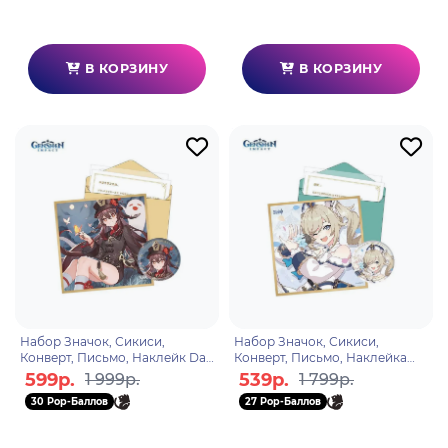
В КОРЗИНУ
В КОРЗИНУ
Набор Значок, Сикиси,
Набор Значок, Сикиси,
Конверт, Письмо, Наклейк Day
Конверт, Письмо, Наклейка
of Deskiny Series Hutao
Day of Destiny Series Barbara
599р.
539р.
1 999р.
1 799р.
6975213680872
6974696619126
30 Pop-Баллов
27 Pop-Баллов