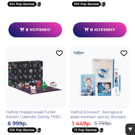
6976525006008
62092
324 Pop-Баллов
350 Pop-Баллов
В КОРЗИНУ
В КОРЗИНУ
Набор подарочный Funko
Набор Блокнот, Закладка в
Advent Calendar Disney TNBC
виде компакт-диска, Фонарик
2025 (Pkt POP) 24 фигурки
2022 Online ConcertBarbara
6 999р.
1 449р.
5 799р.
86098
6975628241811
350 Pop-Баллов
72 Pop-Баллов