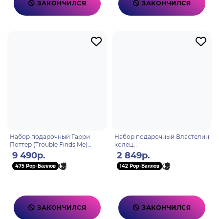
ЗАКОНЧИЛСЯ
ЗАКОНЧИЛСЯ
Набор подарочный Гарри
Набор подарочный Властелин
Поттер (Trouble Finds Me)
колец
(бутылка, записная книжка,
Кружка+Подставка+Брелок
9 490р.
2 849р.
кейс-чемодан) GP85536
475 Pop-Баллов
142 Pop-Баллов
ЗАКОНЧИЛСЯ
ЗАКОНЧИЛСЯ