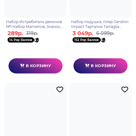
Набор Истребитель демонов
Набор подушка, плед Genshin
№1 Набор Магнитов, Значок,
Impact Тарталья Tartaglia
Набор Наклеек
Childe Cozy Winter Gathering
289р.
3 049р.
319р.
6 099р.
6942421149255
14 Pop-Баллов
152 Pop-Баллов
В КОРЗИНУ
В КОРЗИНУ