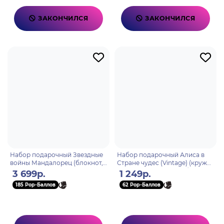
ЗАКОНЧИЛСЯ
ЗАКОНЧИЛСЯ
Набор подарочный Звездные
Набор подарочный Алиса в
войны Мандалорец (блокнот,
Стране чудес (Vintage) (кружка
кружка 325мл, подстаканник,
315мл, подстаканник, брелок)
3 699р.
1 249р.
брелок) GP86498
GP86099
185 Pop-Баллов
62 Pop-Баллов