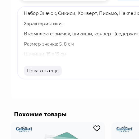
Набор Значок, Сикиси, Конверт, Письмо, Наклейка
Характеристики:
В комплекте: значок, шикиши, конверт (содержит
Размер значка: 5. 8 см
Шикиши: 15 x 15 см
Конверт: 11 x 16 см
Показать еще
Набор упакован в коробку
Оригинальный и официально лицензированный 
Бренд: Genshin
Барбара Пегг - играбельный Гидро персонаж в "G
залечит раны вашего персонажа. Но благодаря ее
Похожие товары
разгорячившихся хиличурлов.