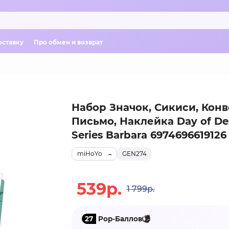
оставку
Про обмен и возврат
Набор Значок, Сикиси, Конв
Письмо, Наклейка Day of De
Series Barbara 6974696619126
miHoYo
GEN274
539р.
1 799р.
27
Pop-Баллов