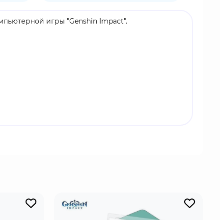
омпьютерной игры "Genshin Impact".
 прекрасно дополнит вашу группу и с легкостью
оровье, но и облить водой особо