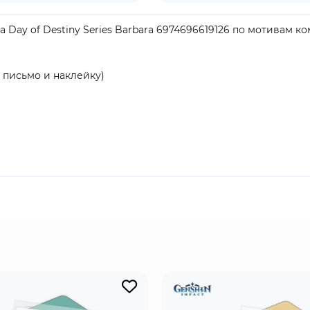
 Day of Destiny Series Barbara 6974696619126 по мотивам к
 письмо и наклейку)
продукт
enshin Impact". Барбара - та звездочка Монштадта, которая
 способностям, она может не только восстановить ваше зд