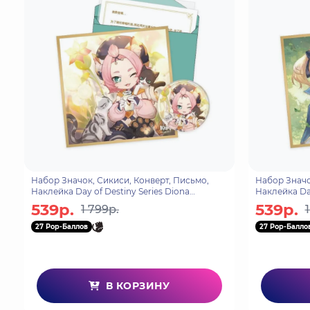
Набор Значок, Сикиси, Конверт, Письмо,
Набор Значо
Наклейка Day of Destiny Series Diona
Наклейка Day
6974696612431
697469661751
539р.
539р.
1 799р.
27 Pop-Баллов
27 Pop-Балло
В КОРЗИНУ