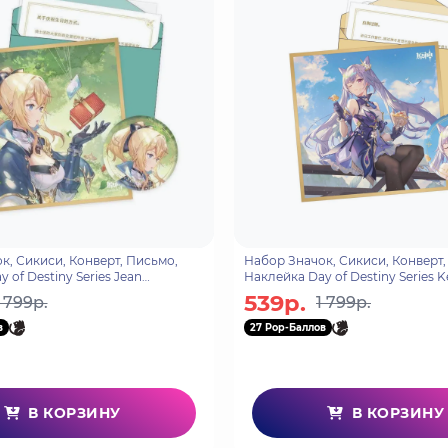
к, Сикиси, Конверт, Письмо,
Набор Значок, Сикиси, Конверт,
 of Destiny Series Jean
Наклейка Day of Destiny Series 
1
6975628240371
539р.
1 799р.
1 799р.
в
27 Pop-Баллов
В КОРЗИНУ
В КОРЗИНУ