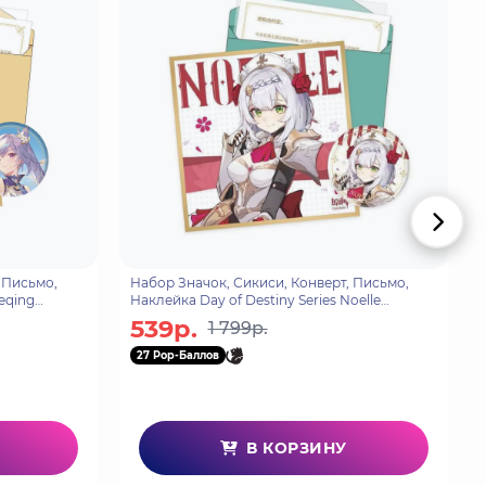
 Письмо,
Набор Значок, Сикиси, Конверт, Письмо,
Keqing
Наклейка Day of Destiny Series Noelle
6974696617528
539р.
1 799р.
27 Pop-Баллов
В КОРЗИНУ