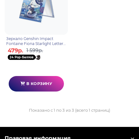
Зеркало Genshin Impact
Fontaine Fiona Starlight Letters
Fiona's Mango style
479р.
1 599р.
6942421111207
24 Pop-Баллов
В КОРЗИНУ
Показано с 1 по 3 из 3 (всего 1 страниц)
Правовая информация