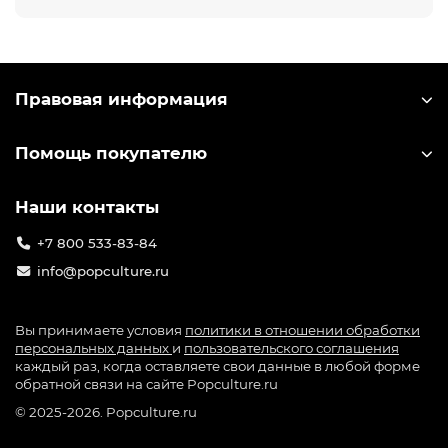
Они возвращают вам атмосферу 8- и 16-битных
шедевров — но с современным удобством: HDMI, Full
HD, сохранениями, беспроводными джойстиками и
русским интерфейсом.
Правовая информация
У нас вы найдёте:
Легенды индустрии — официальные консоли Sega
Помощь покупателю
Genesis Mini, Mega Drive
Культ СНГ — переиздания Dendy с сотнями игр и
поддержкой современных ТВ
Наши контакты
Необычные бренды — Dinotronix, Retro Genesis — для
+7 800 533-83-84
ценителей стиля и эксклюзива
info@popculture.ru
Универсальные решения — PGP AIO и DVTech: 1000+
игр, “подключил и играй”, 2 джойстика в комплекте
Вы принимаете условия
политики в отношении обработки
Коллекционные издания — лимитированные боксы,
персональных данных
и
пользовательского соглашения
постеры, артбуки, подарочная упаковка
каждый раз, когда оставляете свои данные в любой форме
обратной связи на сайте Popculture.ru
Для кого это:
© 2025-2026. Popculture.ru
— Для взрослых, которые выросли на ретро-играх