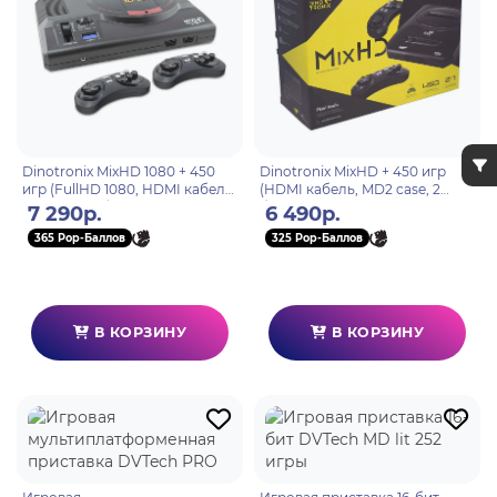
Dinotronix MixHD 1080 + 450
Dinotronix MixHD + 450 игр
игр (FullHD 1080, HDMI кабель,
(HDMI кабель, MD2 case, 2
MD1 case, 2 беспроводных
беспроводных джойстика)
7 290р.
6 490р.
джойстика)
365 Pop-Баллов
325 Pop-Баллов
В КОРЗИНУ
В КОРЗИНУ