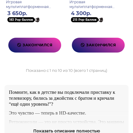
Игровая
Игровая
мультиплатформенная
мультиплатформенная
приставка DVTech MT 500 игр
приставка DVTech MT 565 игр
3 650р.
4 300р.
183 Pop-Баллов
215 Pop-Баллов
ЗАКОНЧИЛСЯ
ЗАКОНЧИЛСЯ
Показано с 1 по 10 из 10 (всего 1 страниц)
Помните, как в детстве вы подключали приставку к
телевизору, бились за джойстик с братом и кричали
“ещё один уровень!”?
Это чувство — теперь в HD-качестве.
Ретроконсоли — это не просто устройства. Это машины
времени.
Показать описание полностью