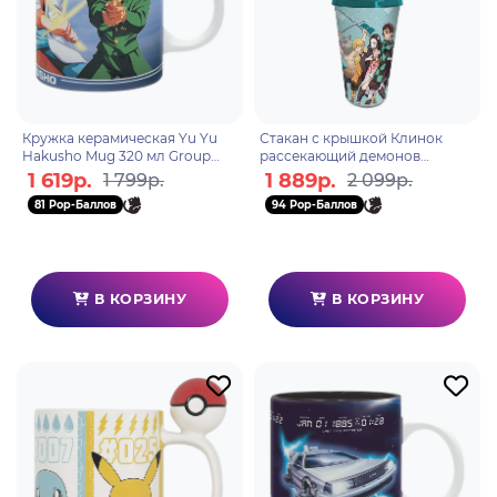
Кружка керамическая Yu Yu
Стакан с крышкой Клинок
Hakusho Mug 320 мл Group
рассекающий демонов
subli box x2 ABYMUGA141
Tumbler with straw 470мл
1 619р.
1 889р.
1 799р.
2 099р.
Group ABYTUM041
81 Pop-Баллов
94 Pop-Баллов
В КОРЗИНУ
В КОРЗИНУ