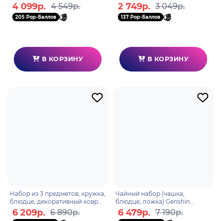
фигурка+Значки GBYPCK003
ABYMUGA069
4 099р.
2 749р.
4 549р.
3 049р.
205 Pop-Баллов
137 Pop-Баллов
В КОРЗИНУ
В КОРЗИНУ
Набор из 3 предметов, кружка,
Чайный набор (чашка,
блюдце, декоративный коврик
блюдце, ложка) Genshin
"Flavours of the World" Guoba
Impact Fontaine Lynette
6 209р.
6 479р.
6 890р.
7 190р.
697469661805
6976525006008