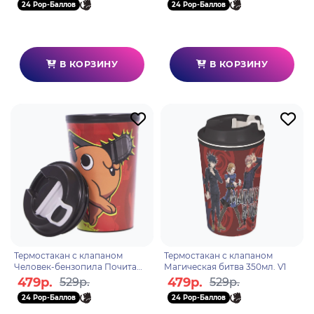
24 Pop-Баллов
24 Pop-Баллов
В КОРЗИНУ
В КОРЗИНУ
Термостакан с клапаном
Термостакан с клапаном
Человек-бензопила Почита
Магическая битва 350мл. V1
350мл.
479р.
479р.
529р.
529р.
24 Pop-Баллов
24 Pop-Баллов