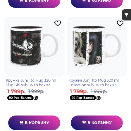
В КОРЗИНУ
В КОРЗИНУ
Кружка Junji Ito Mug 320 ml
Кружка Junji Ito Mug 320 ml
Slug Girl subli with box x2
Collection subli with box x2
ABYMUG859
ABYMUG860
1 799р.
1 799р.
1 999р.
1 999р.
90 Pop-Баллов
90 Pop-Баллов
В КОРЗИНУ
В КОРЗИНУ