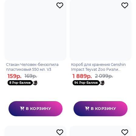
Стакан Человек-бензопила
Короб для хранения Genshin
пластиковый 550 мл. V3
Impact Teyvat Zoo Ризли
Wriothesley 6942421130581
159р.
1 889р.
169р.
2 099р.
8 Pop-Баллов
94 Pop-Баллов
В КОРЗИНУ
В КОРЗИНУ