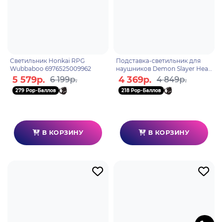
Светильник Honkai RPG
Подставка-светильник для
Wubbaboo 6976525009962
наушников Demon Slayer Head
Light PP10190DE
5 579р.
4 369р.
6 199р.
4 849р.
279 Pop-Баллов
218 Pop-Баллов
В КОРЗИНУ
В КОРЗИНУ