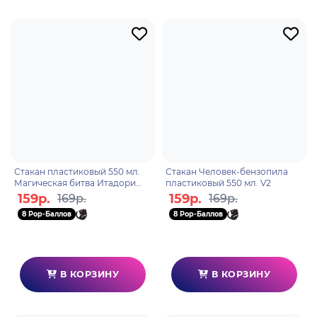
Стакан пластиковый 550 мл.
Стакан Человек-бензопила
Магическая битва Итадори
пластиковый 550 мл. V2
Юдзи
159р.
159р.
169р.
169р.
8 Pop-Баллов
8 Pop-Баллов
В КОРЗИНУ
В КОРЗИНУ