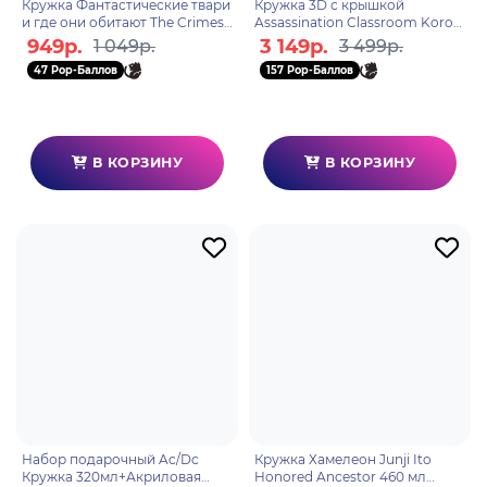
Кружка Фантастические твари
Кружка 3D с крышкой
и где они обитают The Crimes
Assassination Classroom Koro
of Grindelwald 315мл MG25228
Sensei 500ml ABYMUG352
949р.
3 149р.
1 049р.
3 499р.
47 Pop-Баллов
157 Pop-Баллов
В КОРЗИНУ
В КОРЗИНУ
Набор подарочный Ac/Dc
Кружка Хамелеон Junji Ito
Кружка 320мл+Акриловая
Honored Ancestor 460 мл