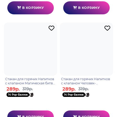
В КОРЗИНУ
В КОРЗИНУ
Стакан для горячих Напитков
Стакан для горячих Напитков
с клапаном Магическая битва
с клапаном Человек-
450мл.
бензопила 450мл.
289р.
289р.
319р.
319р.
14 Pop-Баллов
14 Pop-Баллов
В КОРЗИНУ
В КОРЗИНУ