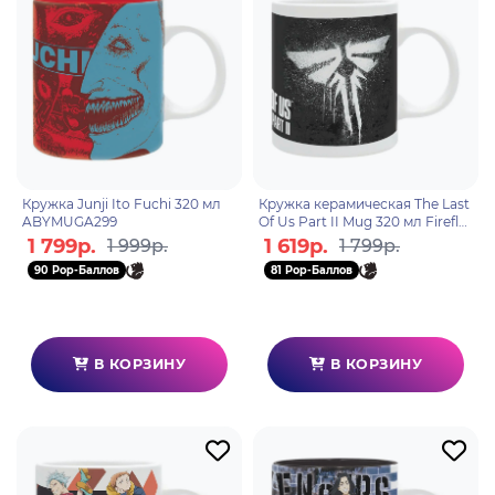
Кружка Junji Ito Fuchi 320 мл
Кружка керамическая The Last
ABYMUGA299
Of Us Part II Mug 320 мл Firefly
subli box MG2829
1 799р.
1 619р.
1 999р.
1 799р.
90 Pop-Баллов
81 Pop-Баллов
В КОРЗИНУ
В КОРЗИНУ