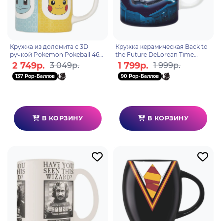
Кружка из доломита с 3D
Кружка керамическая Back to
ручкой Pokemon Pokeball 460
the Future DeLorean Time
мл ABYMUGA368
Machine 320 мл ABYMUG817
2 749р.
1 799р.
3 049р.
1 999р.
137 Pop-Баллов
90 Pop-Баллов
В КОРЗИНУ
В КОРЗИНУ