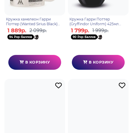
Кружка хамелеон Гарри
Кружка Гарри Поттер
Поттер (Wanted Sirius Black)
(Gryffindor Uniform) 425мл
315мл SCMG25012
MGO25713
1 889р.
1 799р.
2 099р.
1 999р.
94 Pop-Баллов
90 Pop-Баллов
В КОРЗИНУ
В КОРЗИНУ