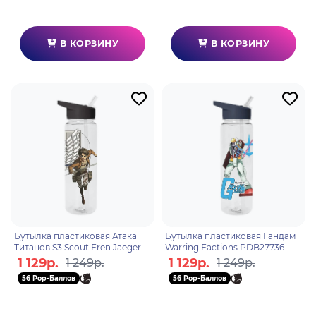
В КОРЗИНУ
В КОРЗИНУ
Бутылка пластиковая Атака
Бутылка пластиковая Гандам
Титанов S3 Scout Eren Jaeger
Warring Factions PDB27736
PDB27418
1 129р.
1 129р.
1 249р.
1 249р.
56 Pop-Баллов
56 Pop-Баллов