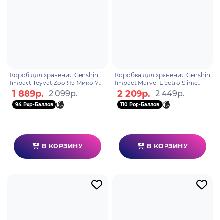
Короб для хранения Genshin
Коробка для хранения Genshin
Impact Teyvat Zoo Яэ Мико Yae
Impact Marvel Electro Slime
Miko 6942421130567
6942421102144
1 889р.
2 209р.
2 099р.
2 449р.
94 Pop-Баллов
110 Pop-Баллов
В КОРЗИНУ
В КОРЗИНУ