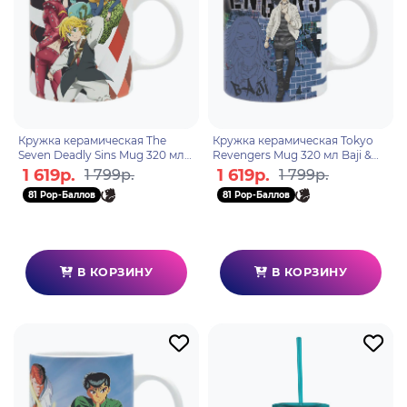
Кружка керамическая The
Кружка керамическая Tokyo
Seven Deadly Sins Mug 320 мл
Revengers Mug 320 мл Baji &
Meliodas,Ban & King
Chifuyu subli x2 ABYMUGA357
1 619р.
1 619р.
1 799р.
1 799р.
ABYMUGA208
81 Pop-Баллов
81 Pop-Баллов
В КОРЗИНУ
В КОРЗИНУ