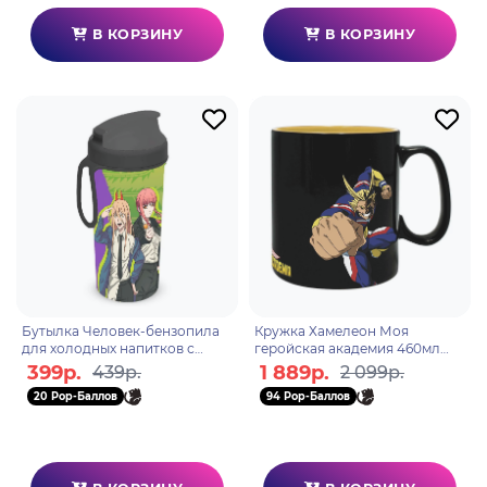
В КОРЗИНУ
В КОРЗИНУ
Бутылка Человек-бензопила
Кружка Хамелеон Моя
для холодных напитков с
геройская академия 460мл
петлей 400мл.
ABYMUG577
399р.
1 889р.
439р.
2 099р.
20 Pop-Баллов
94 Pop-Баллов