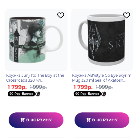
Кружка Junji Ito The Boy at the
Кружка ABYstyle Gb Eye Skyrim
Crossroads 320 мл
Mug 320 ml Seal of Akatosh
ABYMUGA270
subli box x2 MG1352
1 799р.
1 799р.
1 999р.
1 999р.
90 Pop-Баллов
90 Pop-Баллов
В КОРЗИНУ
В КОРЗИНУ