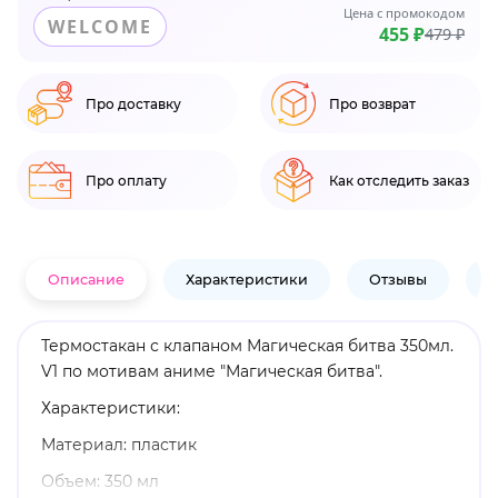
Цена с промокодом
WELCOME
455 ₽
479 ₽
Про доставку
Про возврат
Про оплату
Как отследить заказ
Описание
Характеристики
Отзывы
В
Термостакан с клапаном Магическая битва 350мл.
V1 по мотивам аниме "Магическая битва".
Характеристики:
Материал: пластик
Объем: 350 мл