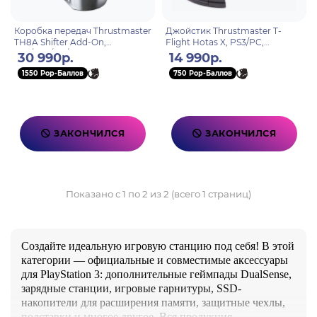
Коробка передач Thrustmaster
Джойстик Thrustmaster T-
TH8A Shifter Add-On,
Flight Hotas X, PS3/PC,
PS3/PS4/PC/XboxOne
Warthunder pack
30 990р.
14 990р.
1550 Pop-Баллов
750 Pop-Баллов
ЗАКОНЧИЛСЯ
ЗАКОНЧИЛСЯ
Показано с 1 по 2 из 2 (всего 1 страниц)
Создайте идеальную игровую станцию под себя! В этой
категории — официальные и совместимые аксессуары
для PlayStation 3: дополнительные геймпады DualSense,
зарядные станции, игровые гарнитуры, SSD-
накопители для расширения памяти, защитные чехлы,
подставки и многое другое. Вся продукция