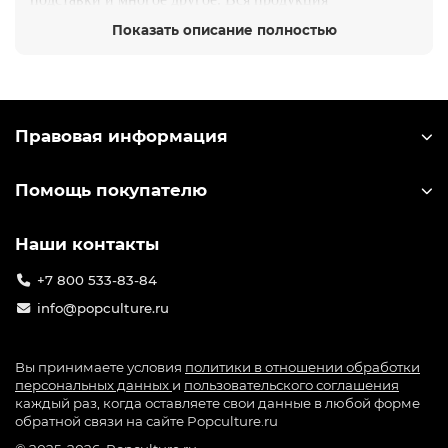
сертифицирована, совместима с PS3 и поставляется в
Показать описание полностью
оригинальной упаковке. Подберите аксессуары,
которые сделают ваш геймплей ещё удобнее,
стабильнее и красивее. Все товары — с гарантией
производителя и поддержкой от официального
магазина PopCulture.ru.
Правовая информация
Помощь покупателю
Наши контакты
+7 800 533-83-84
info@popculture.ru
Вы принимаете условия
политики в отношении обработки
персональных данных
и
пользовательского соглашения
каждый раз, когда оставляете свои данные в любой форме
обратной связи на сайте Popculture.ru