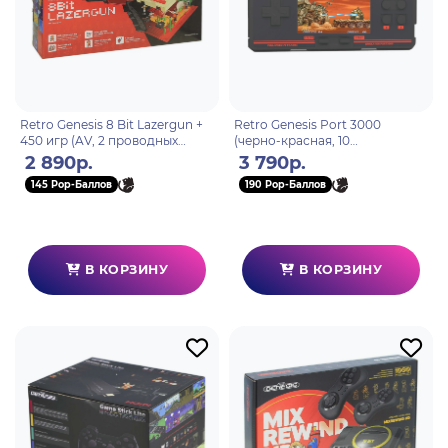
Retro Genesis 8 Bit Lazergun +
Retro Genesis Port 3000
450 игр (AV, 2 проводных
(черно-красная, 10
джойстика + пистолет Заппер)
эмуляторов, 4000+игр, 3.0
2 890р.
3 790р.
экран IPS,SD-карта,
145 Pop-Баллов
190 Pop-Баллов
сохранения)
В КОРЗИНУ
В КОРЗИНУ