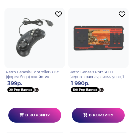
Retro Genesis Controller 8 Bit
Retro Genesis Port 3000
(форма Sega) джойстик
(черно-красная, синяя упак, 10
проводной 9pin (без упаковки)
эмул, 4000+игр, 3.0 IPS,SD-
399р.
1 990р.
карта, сохранения)
20 Pop-Баллов
100 Pop-Баллов
В КОРЗИНУ
В КОРЗИНУ