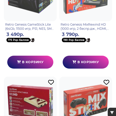
Retro Genesis GameStick Lite
Retro Genesis MixRewind HD
(64Gb, 11500 игр, PS1, NES, SMD,
(1000 игр, 2 беспр.дж., HDMI,
SNES и др., model: TI-155)
8+16Bit, Rewind, сохранения,
3 490р.
3 790р.
RGP-515)
175 Pop-Баллов
190 Pop-Баллов
В КОРЗИНУ
В КОРЗИНУ