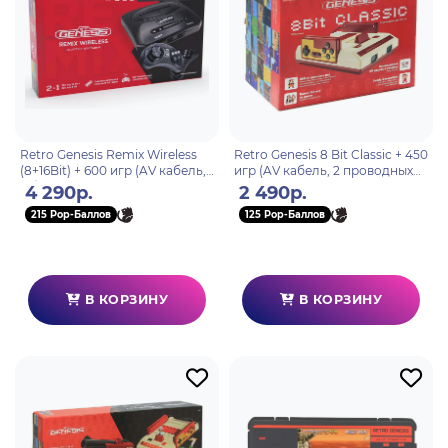
Retro Genesis Remix Wireless
Retro Genesis 8 Bit Classic + 450
(8+16Bit) + 600 игр (AV кабель,
игр (AV кабель, 2 проводных
2 беспроводных джойстика)
джойстика)
4 290р.
2 490р.
215 Pop-Баллов
125 Pop-Баллов
В КОРЗИНУ
В КОРЗИНУ