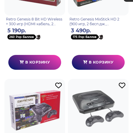
Retro Genesis 8 Bit HD Wireless
Retro Genesis MixStick HD 2
+ 300 игр (HDMI кабель, 2
(900 игр, 2 бесп.дж.,
беспроводных джойстика)
сохранения, HDMI, 8+16Bit,
5 190р.
3 490р.
Rewind) model: RS8
260 Pop-Баллов
175 Pop-Баллов
В КОРЗИНУ
В КОРЗИНУ