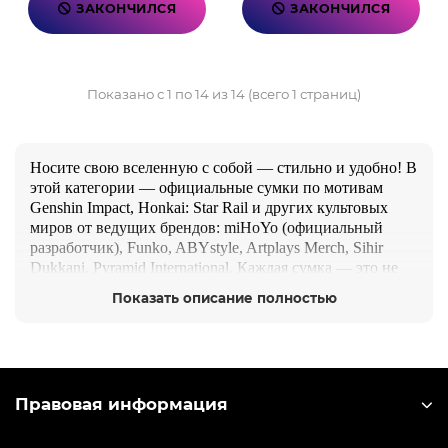
ЗАКОНЧИЛСЯ
ЗАКОНЧИЛСЯ
Показано с 1 по 14 из 14 (всего 1 страниц)
Носите свою вселенную с собой — стильно и удобно! В
этой категории — официальные сумки по мотивам
Genshin Impact, Honkai: Star Rail и других культовых
миров от ведущих брендов: miHoYo (официальный
разработчик), Funko, ABYstyle, Artplays Merch, Sihir
Dukkani, Pyramid International. Каждая сумка — это не
просто аксессуар, а способ выразить свою
Показать описание полностью
принадлежность к любимой франшизе. Идеально для
школы, работы, конвентов или просто повседневных
прогулок. Прочные материалы, яркие принты, удобные
отделения — и, конечно, подарочная упаковка!
Правовая информация