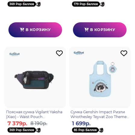
369 Pop-Баллов
179 Pop-Баллов
В КОРЗИНУ
В КОРЗИНУ
Поясная сумка Vigilant Yaksha
Сумка Genshin Impact Ризли
(Xiao) - Waist Pouch
Wriothesley Teyvat Zoo Theme
6974696610956
Folding Tote Bag 35869
7 379р.
1 699р.
8 190р.
369 Pop-Баллов
85 Pop-Баллов