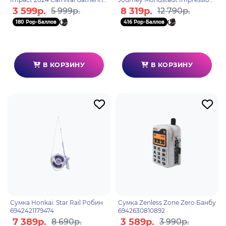
Сиджвин 6942421146278
6942421137306
3 599р.
8 319р.
5 999р.
12 790р.
180 Pop-Баллов
416 Pop-Баллов
В КОРЗИНУ
В КОРЗИНУ
Сумка Honkai: Star Rail Робин
Сумка Zenless Zone Zero Банбу
6942421179474
6942630810892
7 389р.
3 589р.
8 690р.
3 990р.