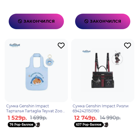
ЗАКОНЧИЛСЯ
ЗАКОНЧИЛСЯ
Сумка Genshin Impact
Сумка Genshin Impact Ризли
Тарталья Tartaglia Teyvat Zoo
6942421150190
themed foldable handbag
1 529р.
12 749р.
1 699р.
14 990р.
35838
76 Pop-Баллов
637 Pop-Баллов