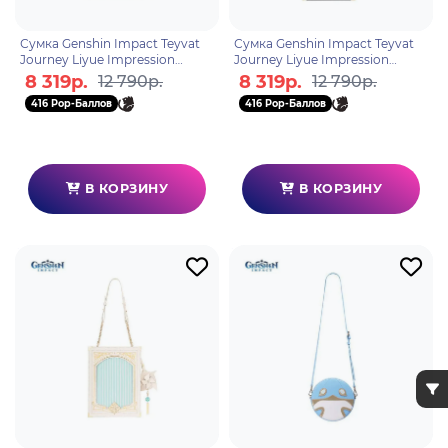
Сумка Genshin Impact Teyvat
Сумка Genshin Impact Teyvat
Journey Liyue Impression
Journey Liyue Impression
6942421137313
6942421137320
8 319р.
8 319р.
12 790р.
12 790р.
416 Pop-Баллов
416 Pop-Баллов
В КОРЗИНУ
В КОРЗИНУ