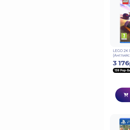
LEGO 2K 
(Английс
3 176
159 Pop-Б