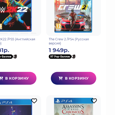
K22 /PS5 (Английская
The Crew 2 /PS4 (Русская
)
версия)
81р.
1 949р.
p-Баллов
97 Pop-Баллов
В КОРЗИНУ
В КОРЗИНУ