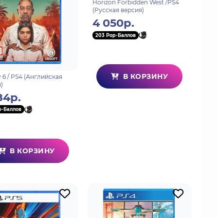
Horizon Forbidden West /PS4
(Русская версия)
4 050р.
203 Pop-Баллов
В КОРЗИНУ
y 6 / PS4 (Английская
)
84р.
p-Баллов
В КОРЗИНУ