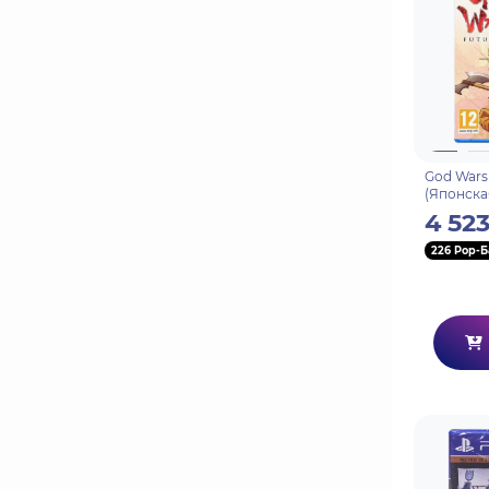
God Wars 
(Японска
Английск
4 523
226 Pop-Б