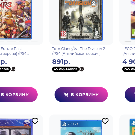
Future Past
Tom Clancy\'s - The Division 2
LEGO 2
я версия) /PS4
/PS4 (Английская версия)
(Англи
ие субтитры
р.
891р.
4 9
аллов
45 Pop-Баллов
245 Po
В КОРЗИНУ
В КОРЗИНУ