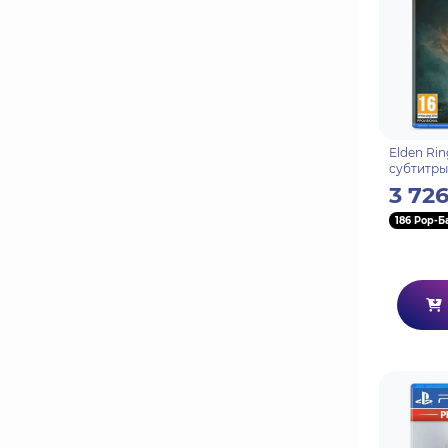
Elden Rin
субтитры
3 726
186 Pop-Б