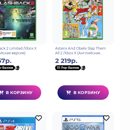
ack 2 Limited /Xbox X
Asterix And Obelix Slap Them
йская версия)
All 2 /Xbox X (Английская
версия)
57р.
2 219р.
p-Баллов
111 Pop-Баллов
В КОРЗИНУ
В КОРЗИНУ