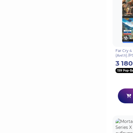
Far Cry 4 
(Англ) /P
3 180
159 Pop-Б