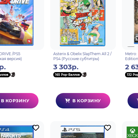
DRIVE /PS5
Asterix & Obelix SlapThem All 2 /
Metro:
кая версия)
PS4 (Русские субтитры)
Editio
р.
3 303р.
2 6
аллов
165 Pop-Баллов
132 Po
В КОРЗИНУ
В КОРЗИНУ