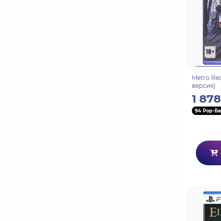
Metro Re
версия)
1 878
94 Pop-Ба