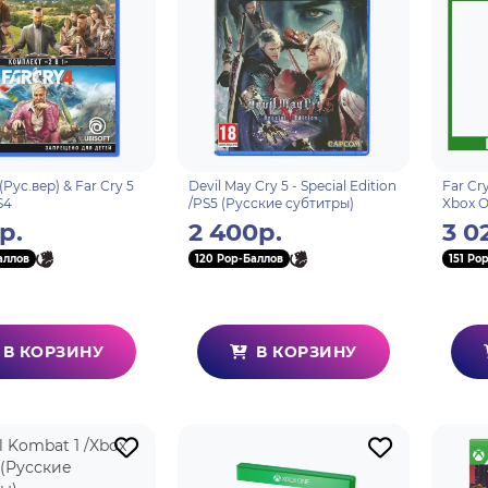
(Рус.вер) & Far Cry 5
Devil May Cry 5 - Special Edition
Far Cr
S4
/PS5 (Русские субтитры)
Xbox O
(Англи
р.
2 400р.
3 0
аллов
120 Pop-Баллов
151 Po
В КОРЗИНУ
В КОРЗИНУ