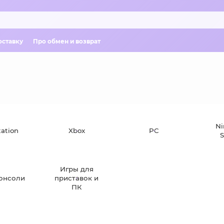
оставку
Про обмен и возврат
Ni
tation
Xbox
PC
S
Игры для
онсоли
приставок и
ПК