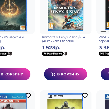
g / PS5 (Русские
Immortals: Fenyx Rising /PS4
WWE 2
)
(Английская версия)
версия
р.
1 523р.
3 3
аллов
76 Pop-Баллов
169 Po
В КОРЗИНУ
В КОРЗИНУ