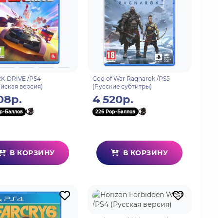
K DRIVE /PS4
God of War Ragnarok /PS5
йская версия)
(Русские субтитры)
08р.
4 520р.
p-Баллов
226 Pop-Баллов
В КОРЗИНУ
В КОРЗИНУ