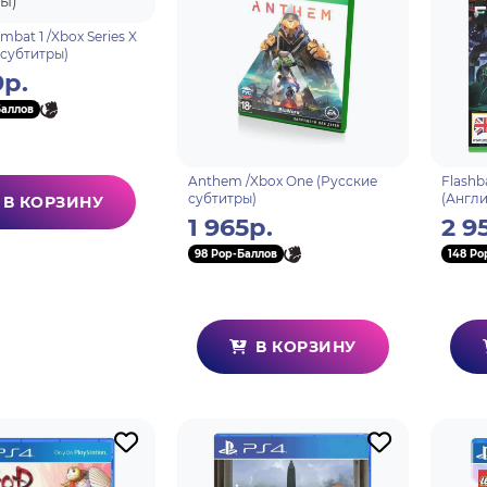
mbat 1 /Xbox Series X
 субтитры)
9р.
Баллов
Anthem /Xbox One (Русские
Flashb
субтитры)
(Англи
В КОРЗИНУ
1 965р.
2 9
98 Pop-Баллов
148 Po
В КОРЗИНУ