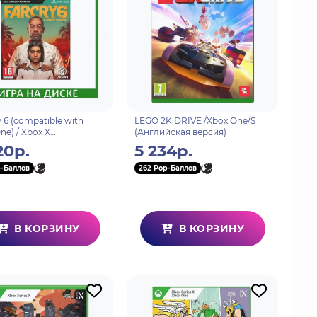
y 6 (compatible with
LEGO 2K DRIVE /Xbox One/S
ne) / Xbox X
(Английская версия)
йская версия)
20р.
5 234р.
p-Баллов
262 Pop-Баллов
В КОРЗИНУ
В КОРЗИНУ